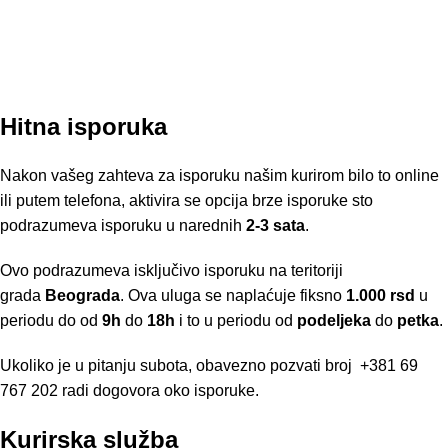
Hitna isporuka
Nakon vašeg zahteva za isporuku našim kurirom bilo to online
ili putem telefona, aktivira se opcija brze isporuke sto
podrazumeva isporuku u narednih
2-3 sata
.
Ovo podrazumeva isključivo isporuku na teritoriji
grada
Beograda
. Ova uluga se naplaćuje fiksno
1.000 rsd
u
periodu do od
9h
do
18h
i to u periodu od
podeljeka
do
petka
.
Ukoliko je u pitanju subota, obavezno pozvati broj
+381 69
767 202
radi dogovora oko isporuke.
Kurirska služba