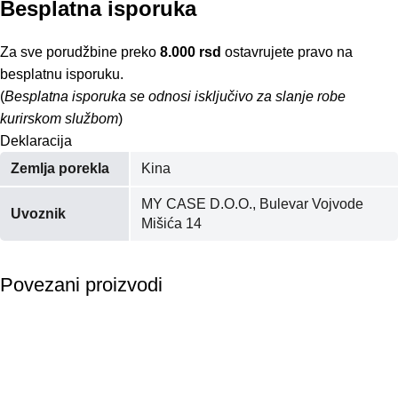
Besplatna isporuka
Za sve porudžbine preko
8.000 rsd
ostavrujete pravo na
besplatnu isporuku.
(
Besplatna isporuka se odnosi isključivo za slanje robe
kurirskom službom
)
Deklaracija
Zemlja porekla
Kina
MY CASE D.O.O., Bulevar Vojvode
Uvoznik
Mišića 14
Povezani proizvodi