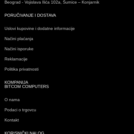
Beograd - Vojislava Ilića 102a, Šumice – Konjarnik
PORUČIVANJE I DOSTAVA
Uslovi kupovine i dodatne informacije
Načini plaćanja
Načini isporuke
Reklamacije
Politika privatnosti
KOMPANIJA
BITCOM COMPUTERS
O nama
Podaci o trgovcu
Kontakt
KORISNIČKI NALOG