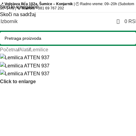
📍
Vojislava Ilića 102a, Šumice – Konjarnik
| 🕘 Radno vreme: 09–20h (Subotom
Skip to navigation
10–14h) | 📞
Telefon:
+381 69 767 202
Skoči na sadržaj
Izbornik
0
RS
Početna
/
Alati
/
Lemilice
Click to enlarge