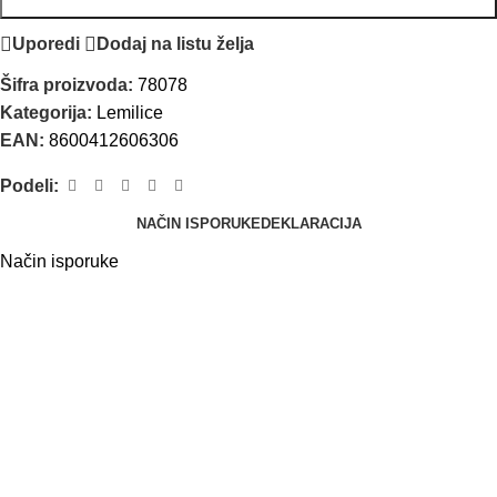
Uporedi
Dodaj na listu želja
Šifra proizvoda:
78078
Kategorija:
Lemilice
EAN:
8600412606306
Podeli:
NAČIN ISPORUKE
DEKLARACIJA
Način isporuke