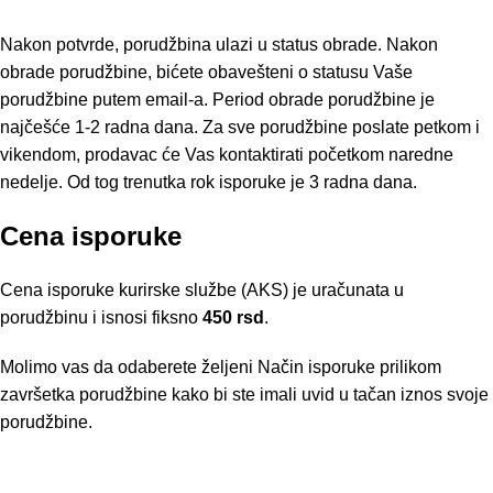
Nakon potvrde, porudžbina ulazi u status obrade. Nakon
obrade porudžbine, bićete obavešteni o statusu Vaše
porudžbine putem email-a. Period obrade porudžbine je
najčešće 1-2 radna dana. Za sve porudžbine poslate petkom i
vikendom, prodavac će Vas kontaktirati početkom naredne
nedelje. Od tog trenutka rok isporuke je 3 radna dana.
Cena isporuke
Cena isporuke kurirske službe (AKS) je uračunata u
porudžbinu i isnosi fiksno
450 rsd
.
Molimo vas da odaberete željeni Način isporuke prilikom
završetka porudžbine kako bi ste imali uvid u tačan iznos svoje
porudžbine.