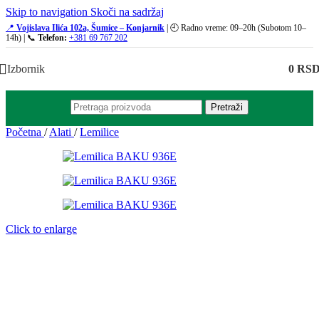
Skip to navigation
Skoči na sadržaj
📍
Vojislava Ilića 102a, Šumice – Konjarnik
| 🕘 Radno vreme: 09–20h (Subotom 10–
14h) | 📞
Telefon:
+381 69 767 202
Izbornik
0
RS
Pretraži
Početna
/
Alati
/
Lemilice
Click to enlarge