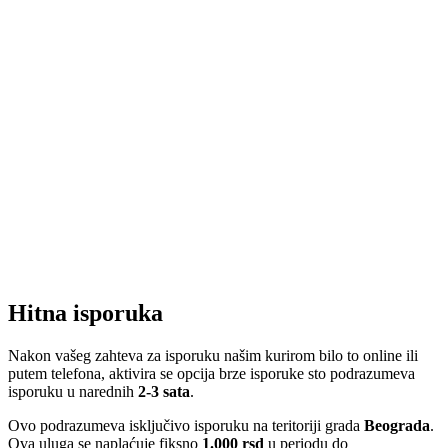
Hitna isporuka
Nakon vašeg zahteva za isporuku našim kurirom bilo to online ili
putem telefona, aktivira se opcija brze isporuke sto podrazumeva
isporuku u narednih
2-3 sata
.
Ovo podrazumeva isključivo isporuku na teritoriji grada
Beograda
.
Ova uluga se naplaćuje fiksno
1.000 rsd
u periodu do