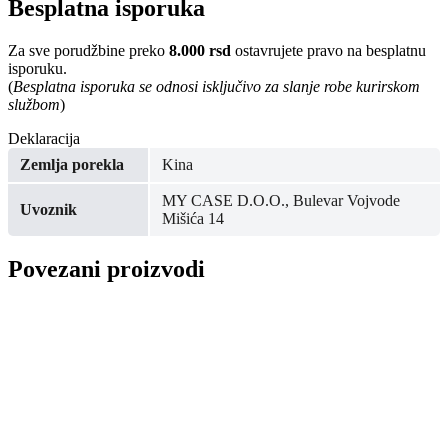
Besplatna isporuka
Za sve porudžbine preko
8.000 rsd
ostavrujete pravo na besplatnu
isporuku.
(
Besplatna isporuka se odnosi isključivo za slanje robe kurirskom
službom
)
Deklaracija
Zemlja porekla
Kina
MY CASE D.O.O., Bulevar Vojvode
Uvoznik
Mišića 14
Povezani proizvodi