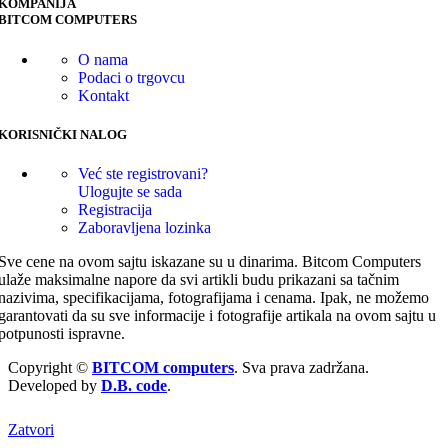
KOMPANIJA
BITCOM COMPUTERS
O nama
Podaci o trgovcu
Kontakt
KORISNIČKI NALOG
Već ste registrovani?
Ulogujte se sada
Registracija
Zaboravljena lozinka
Sve cene na ovom sajtu iskazane su u dinarima. Bitcom Computers
ulaže maksimalne napore da svi artikli budu prikazani sa tačnim
nazivima, specifikacijama, fotografijama i cenama. Ipak, ne možemo
garantovati da su sve informacije i fotografije artikala na ovom sajtu u
potpunosti ispravne.
Copyright ©
BITCOM computers
. Sva prava zadržana.
Developed by
D.B. code
.
Zatvori