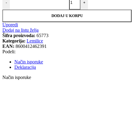
-
+
DODAJ U KORPU
Uporedi
Dodaj na listu želja
Šifra proizvoda:
65773
Kategorija:
Lemilice
EAN:
8600412462391
Podeli:
Način isporuke
Deklaracija
Način isporuke