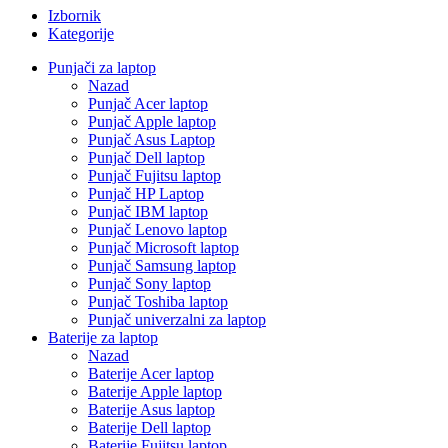
Izbornik
Kategorije
Punjači za laptop
Nazad
Punjač Acer laptop
Punjač Apple laptop
Punjač Asus Laptop
Punjač Dell laptop
Punjač Fujitsu laptop
Punjač HP Laptop
Punjač IBM laptop
Punjač Lenovo laptop
Punjač Microsoft laptop
Punjač Samsung laptop
Punjač Sony laptop
Punjač Toshiba laptop
Punjač univerzalni za laptop
Baterije za laptop
Nazad
Baterije Acer laptop
Baterije Apple laptop
Baterije Asus laptop
Baterije Dell laptop
Baterije Fujitsu laptop