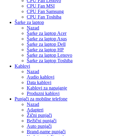
CPU Fan Lenovo
CPU Fan MSI
CPU Fan Samsung
CPU Fan Toshiba
Šarke za laptop
Nazad
Šarke za laptop Acer
Šarke za laptop Asus
Šarke za laptop Dell
Šarke za laptop HP
Šarke za laptop Lenovo
Šarke za laptop Toshiba
Kablovi
Nazad
Audio kablovi
Data kablovi
Kablovi za napajanje
Produzni kablovi
Punjači za mobilne telefone
Nazad
Adapteri
Žični punjači
Bežični punjači
Auto punjači
Brand-name punjači