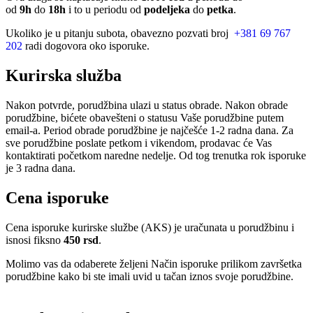
od
9h
do
18h
i to u periodu od
podeljeka
do
petka
.
Ukoliko je u pitanju subota, obavezno pozvati broj
+381 69 767
202
radi dogovora oko isporuke.
Kurirska služba
Nakon potvrde, porudžbina ulazi u status obrade. Nakon obrade
porudžbine, bićete obavešteni o statusu Vaše porudžbine putem
email-a. Period obrade porudžbine je najčešće 1-2 radna dana. Za
sve porudžbine poslate petkom i vikendom, prodavac će Vas
kontaktirati početkom naredne nedelje. Od tog trenutka rok isporuke
je 3 radna dana.
Cena isporuke
Cena isporuke kurirske službe (AKS) je uračunata u porudžbinu i
isnosi fiksno
450 rsd
.
Molimo vas da odaberete željeni Način isporuke prilikom završetka
porudžbine kako bi ste imali uvid u tačan iznos svoje porudžbine.