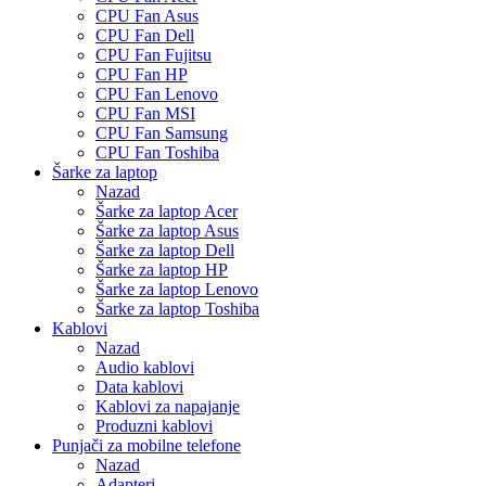
CPU Fan Asus
CPU Fan Dell
CPU Fan Fujitsu
CPU Fan HP
CPU Fan Lenovo
CPU Fan MSI
CPU Fan Samsung
CPU Fan Toshiba
Šarke za laptop
Nazad
Šarke za laptop Acer
Šarke za laptop Asus
Šarke za laptop Dell
Šarke za laptop HP
Šarke za laptop Lenovo
Šarke za laptop Toshiba
Kablovi
Nazad
Audio kablovi
Data kablovi
Kablovi za napajanje
Produzni kablovi
Punjači za mobilne telefone
Nazad
Adapteri