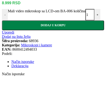
8.999
RSD
Mali video mikroskop sa LCD-om BA-006 količina
-
+
DODAJ U KORPU
Uporedi
Dodaj na listu želja
Šifra proizvoda:
68936
Kategorija:
Mikroskopi i kamere
EAN:
8600412494033
Podeli:
Način isporuke
Deklaracija
Način isporuke