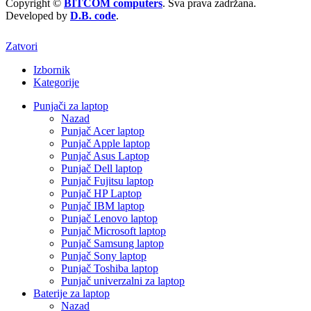
Copyright ©
BITCOM computers
. Sva prava zadržana.
Developed by
D.B. code
.
Zatvori
Izbornik
Kategorije
Punjači za laptop
Nazad
Punjač Acer laptop
Punjač Apple laptop
Punjač Asus Laptop
Punjač Dell laptop
Punjač Fujitsu laptop
Punjač HP Laptop
Punjač IBM laptop
Punjač Lenovo laptop
Punjač Microsoft laptop
Punjač Samsung laptop
Punjač Sony laptop
Punjač Toshiba laptop
Punjač univerzalni za laptop
Baterije za laptop
Nazad