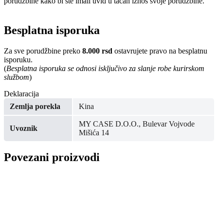
porudžbine kako bi ste imali uvid u tačan iznos svoje porudžbine.
Besplatna isporuka
Za sve porudžbine preko
8.000 rsd
ostavrujete pravo na besplatnu
isporuku.
(
Besplatna isporuka se odnosi isključivo za slanje robe kurirskom
službom
)
Deklaracija
Zemlja porekla
Kina
MY CASE D.O.O., Bulevar Vojvode
Uvoznik
Mišića 14
Povezani proizvodi