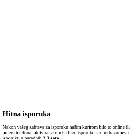
Hitna isporuka
Nakon vašeg zahteva za isporuku našim kurirom bilo to online ili
putem telefona, aktivira se opcija brze isporuke sto podrazumeva
isporuku u narednih
2-3 sata
.