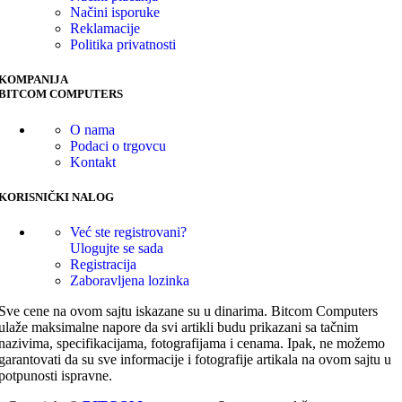
Načini isporuke
Reklamacije
Politika privatnosti
KOMPANIJA
BITCOM COMPUTERS
O nama
Podaci o trgovcu
Kontakt
KORISNIČKI NALOG
Već ste registrovani?
Ulogujte se sada
Registracija
Zaboravljena lozinka
Sve cene na ovom sajtu iskazane su u dinarima. Bitcom Computers
ulaže maksimalne napore da svi artikli budu prikazani sa tačnim
nazivima, specifikacijama, fotografijama i cenama. Ipak, ne možemo
garantovati da su sve informacije i fotografije artikala na ovom sajtu u
potpunosti ispravne.