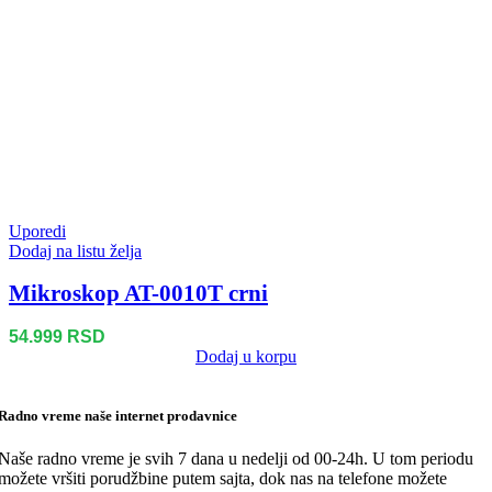
Uporedi
Dodaj na listu želja
Mikroskop AT-0010T crni
54.999
RSD
Dodaj u korpu
Radno vreme naše internet prodavnice
Naše radno vreme je svih 7 dana u nedelji od 00-24h. U tom periodu
možete vršiti porudžbine putem sajta, dok nas na telefone možete