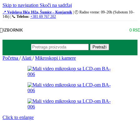
Skip to navigation
Skoči na sadržaj
📍
Vojislava Ilića 102a, Šumice – Konjarnik
| 🕘 Radno vreme: 09–20h (Subotom 10–
14h) | 📞
Telefon:
+381 69 767 202
IZBORNIK
0
RS
Pretraži
Početna
/
Alati
/
Mikroskopi i kamere
Click to enlarge