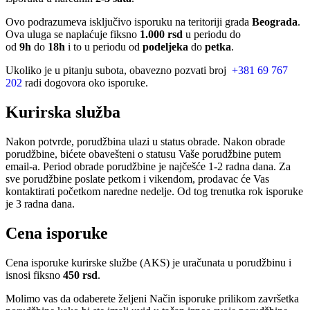
Ovo podrazumeva isključivo isporuku na teritoriji grada
Beograda
.
Ova uluga se naplaćuje fiksno
1.000 rsd
u periodu do
od
9h
do
18h
i to u periodu od
podeljeka
do
petka
.
Ukoliko je u pitanju subota, obavezno pozvati broj
+381 69 767
202
radi dogovora oko isporuke.
Kurirska služba
Nakon potvrde, porudžbina ulazi u status obrade. Nakon obrade
porudžbine, bićete obavešteni o statusu Vaše porudžbine putem
email-a. Period obrade porudžbine je najčešće 1-2 radna dana. Za
sve porudžbine poslate petkom i vikendom, prodavac će Vas
kontaktirati početkom naredne nedelje. Od tog trenutka rok isporuke
je 3 radna dana.
Cena isporuke
Cena isporuke kurirske službe (AKS) je uračunata u porudžbinu i
isnosi fiksno
450 rsd
.
Molimo vas da odaberete željeni Način isporuke prilikom završetka