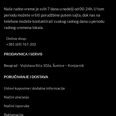
Naše radno vreme je svih 7 dana u nedelji od 00-24h. U tom
periodu možete vršiti porudžbine putem sajta, dok nas na
telefone možete kontaktirati svakog radnog dana u periodu
radnog vremena lokala.
Online shop:
+381 (69) 767-202
PRODAVNICA I SERVIS
Beograd - Vojislava Ilića 102a, Šumice – Konjarnik
PORUČIVANJE I DOSTAVA
Uslovi kupovine i dodatne informacije
Načini plaćanja
Načini isporuke
Reklamacije