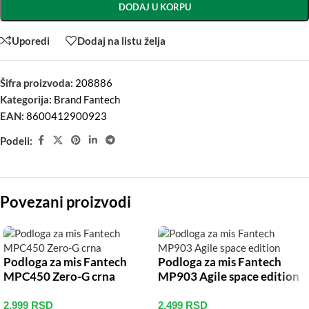
DODAJ U KORPU
Uporedi
Dodaj na listu želja
Šifra proizvoda:
208886
Kategorija:
Brand Fantech
EAN:
8600412900923
Podeli:
Povezani proizvodi
Podloga za mis Fantech
Podloga za mis Fantech
MPC450 Zero-G crna
MP903 Agile space edition
2.999
RSD
2.499
RSD