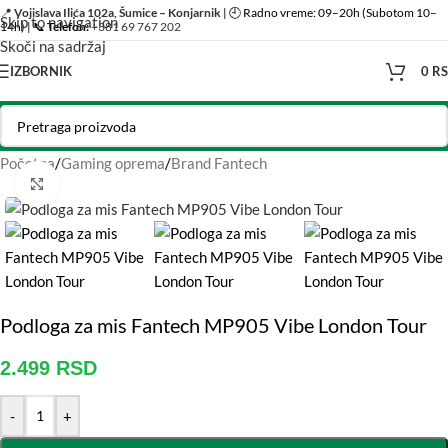
📍
Vojislava Ilića 102a, Šumice – Konjarnik
| 🕘 Radno vreme: 09–20h (Subotom 10–
Skip to navigation
14h) | 📞
Telefon:
+381 69 767 202
Skoči na sadržaj
IZBORNIK
0
R
Početna
/
Gaming oprema
/
Brand Fantech
Click to enlarge
Podloga za mis Fantech MP905 Vibe London Tour
2.499
RSD
-
+