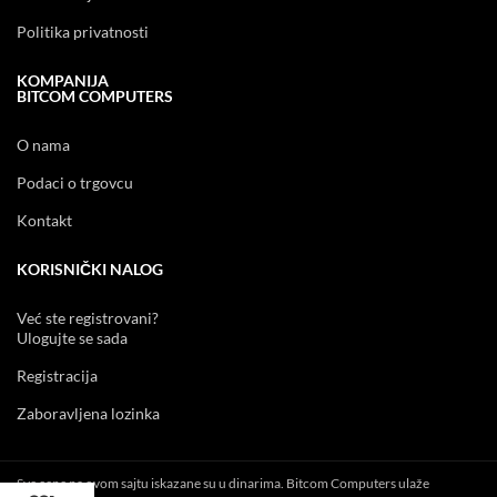
Politika privatnosti
KOMPANIJA
BITCOM COMPUTERS
O nama
Podaci o trgovcu
Kontakt
KORISNIČKI NALOG
Već ste registrovani?
Ulogujte se sada
Registracija
Zaboravljena lozinka
Sve cene na ovom sajtu iskazane su u dinarima. Bitcom Computers ulaže