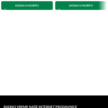
DODAJ U KORPU
DODAJ U KORPU
RADNO VREME NAŠE INTERNET PRODAVNICE