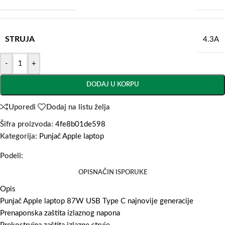
STRUJA
4.3A
-
+
DODAJ U KORPU
Uporedi
Dodaj na listu želja
Šifra proizvoda:
4fe8b01de598
Kategorija:
Punjač Apple laptop
Podeli:
OPIS
NAČIN ISPORUKE
Opis
Punjač Apple laptop 87W USB Type C najnovije generacije
Prenaponska zaštita izlaznog napona