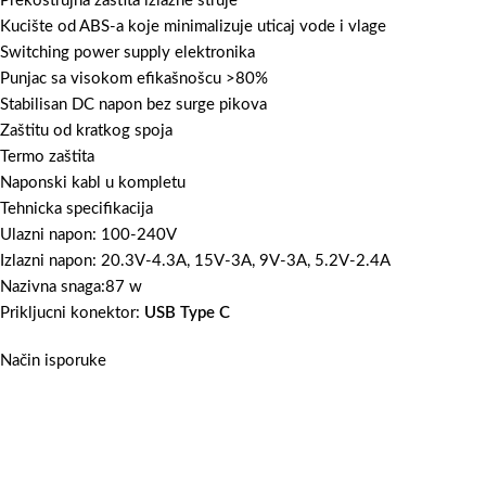
Prekostrujna zaštita izlazne struje
Kucište od ABS-a koje minimalizuje uticaj vode i vlage
Switching power supply elektronika
Punjac sa visokom efikašnošcu >80%
Stabilisan DC napon bez surge pikova
Zaštitu od kratkog spoja
Termo zaštita
Naponski kabl u kompletu
Tehnicka specifikacija
Ulazni napon: 100-240V
Izlazni napon: 20.3V-4.3A, 15V-3A, 9V-3A, 5.2V-2.4A
Nazivna snaga:87 w
Prikljucni konektor:
USB Type C
Način isporuke