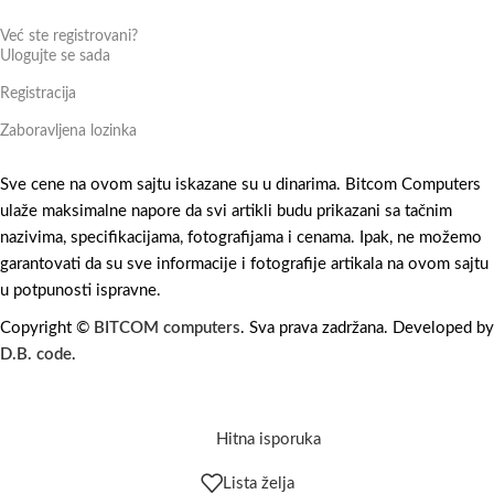
Već ste registrovani?
Ulogujte se sada
Registracija
Zaboravljena lozinka
Sve cene na ovom sajtu iskazane su u dinarima. Bitcom Computers
ulaže maksimalne napore da svi artikli budu prikazani sa tačnim
nazivima, specifikacijama, fotografijama i cenama. Ipak, ne možemo
garantovati da su sve informacije i fotografije artikala na ovom sajtu
u potpunosti ispravne.
Copyright ©
BITCOM computers
. Sva prava zadržana. Developed by
D.B. code
.
Hitna isporuka
Lista želja