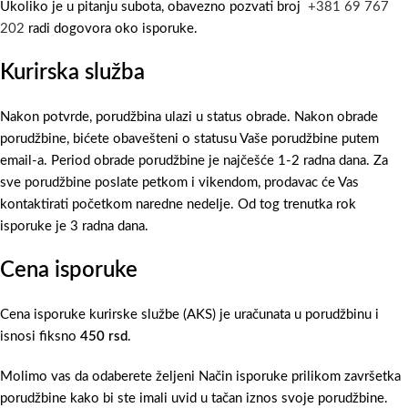
Ukoliko je u pitanju subota, obavezno pozvati broj
+381 69 767
202
radi dogovora oko isporuke.
Kurirska služba
Nakon potvrde, porudžbina ulazi u status obrade. Nakon obrade
porudžbine, bićete obavešteni o statusu Vaše porudžbine putem
email-a. Period obrade porudžbine je najčešće 1-2 radna dana. Za
sve porudžbine poslate petkom i vikendom, prodavac će Vas
kontaktirati početkom naredne nedelje. Od tog trenutka rok
isporuke je 3 radna dana.
Cena isporuke
Cena isporuke kurirske službe (AKS) je uračunata u porudžbinu i
isnosi fiksno
450 rsd
.
Molimo vas da odaberete željeni Način isporuke prilikom završetka
porudžbine kako bi ste imali uvid u tačan iznos svoje porudžbine.