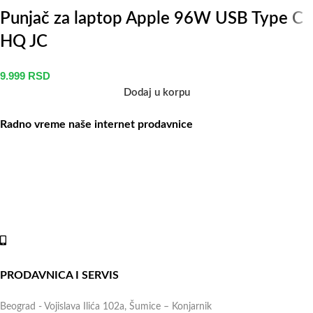
Punjač za laptop Apple 96W USB Type C
HQ JC
9.999
RSD
Dodaj u korpu
Radno vreme naše internet prodavnice
Naše radno vreme je svih 7 dana u nedelji od 00-24h. U tom
periodu možete vršiti porudžbine putem sajta, dok nas na telefone
možete kontaktirati svakog radnog dana u periodu radnog vremena
lokala.
Online shop:
+381 (69) 767-202
PRODAVNICA I SERVIS
Beograd - Vojislava Ilića 102a, Šumice – Konjarnik