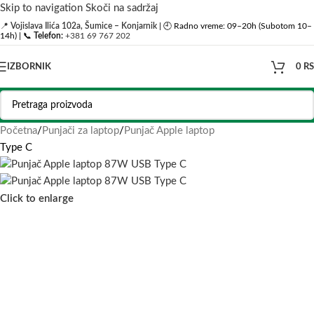
Skip to navigation
Skoči na sadržaj
📍
Vojislava Ilića 102a, Šumice – Konjarnik
| 🕘 Radno vreme: 09–20h (Subotom 10–
14h) | 📞
Telefon:
+381 69 767 202
IZBORNIK
0
R
Početna
/
Punjači za laptop
/
Punjač Apple laptop
Type C
Click to enlarge