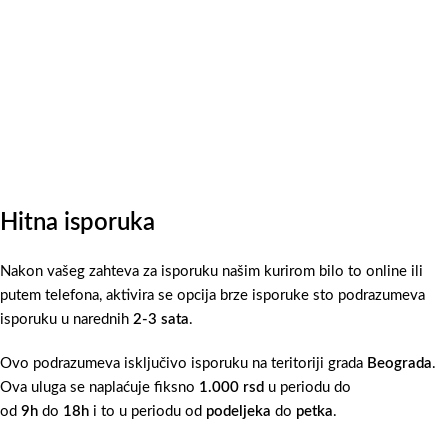
Hitna isporuka
Nakon vašeg zahteva za isporuku našim kurirom bilo to online ili
putem telefona, aktivira se opcija brze isporuke sto podrazumeva
isporuku u narednih
2-3 sata
.
Ovo podrazumeva isključivo isporuku na teritoriji grada
Beograda
.
Ova uluga se naplaćuje fiksno
1.000 rsd
u periodu do
od
9h
do
18h
i to u periodu od
podeljeka
do
petka
.