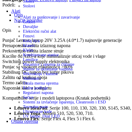
Stolice
Podeli:
Stolovi
Alati
Opis
Alati za punktovanje i zavarivanje
Način isporuke
Četkice
Duvaljke
Opis
Električni ručni alat
Fenovi
Punjač Lenovo laptop 20V 3.25A (4.0*1.7) najnovije generacije
Kalaj žica
Prenaponska zaštita izlaznog napona
Klaseri
Klešta
Prekostrujna zaštita izlazne struje
Kombinovane stanice
Kucište od ABS-a koje minimalizuje uticaj vode i vlage
Lemilice
Switching power supply elektronika
Maramice i oprema za čiščenje
Punjac sa visokom efikašnošcu >80%
Mašine za uklanjanje vazduha
Stabilisan DC napon bez surge pikova
Mikroskopi i kamere
Zaštitu od kratkog spoja
Multimetri
Termo zaštita
Ostala merna oprema
Naponski kabl u kompletu
Radne podloge
Regulatori napona
Sečice
Kompatibilne serije i modeli laptopova (Kratak podsetnik)
Sistemi za izvlačenje isparenja, Cleanroom i ESD
Termalne paste
Lenovo IdeaPad
: Serije 100, 110, 130, 320, 330, S145, S340,
Ultrazvucne kade
Lenovo Yoga
: Modeli 510, 520, 530, 710.
UV lampe, Dust LED
Lenovo Flex
: Serije Flex 4, Flex 5 i Flex 6.
Ostala oprema