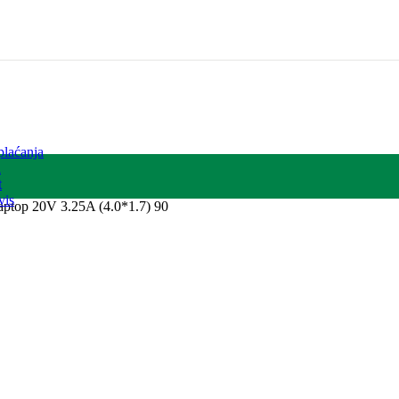
plaćanja
a
t
vis
aptop 20V 3.25A (4.0*1.7) 90