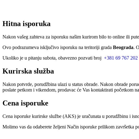
Hitna isporuka
Nakon vašeg zahteva za isporuku našim kurirom bilo to online ili put
Ovo podrazumeva isključivo isporuku na teritoriji grada
Beograda
. 
Ukoliko je u pitanju subota, obavezno pozvati broj
+381 69 767 202
Kurirska služba
Nakon potvrde, porudžbina ulazi u status obrade. Nakon obrade porud
poslate petkom i vikendom, prodavac će Vas kontaktirati početkom nar
Cena isporuke
Cena isporuke kurirske službe (AKS) je uračunata u porudžbinu i isn
Molimo vas da odaberete željeni Način isporuke prilikom završetka po