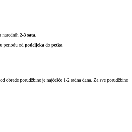
 u narednih
2-3 sata
.
 u periodu od
podeljeka
do
petka
.
iod obrade porudžbine je najčešće 1-2 radna dana. Za sve porudžbine