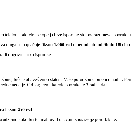
em telefona, aktivira se opcija brze isporuke sto podrazumeva isporuku
Ova uluga se naplaćuje fiksno
1.000 rsd
u periodu do od
9h
do
18h
i to
radi dogovora oko isporuke.
žbine, bićete obavešteni o statusu Vaše porudžbine putem email-a. Per
edne nedelje. Od tog trenutka rok isporuke je 3 radna dana.
osi fiksno
450 rsd
.
rudžbine kako bi ste imali uvid u tačan iznos svoje porudžbine.