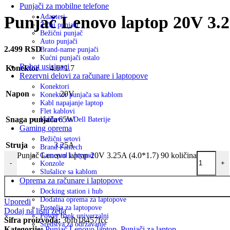
Punjači za mobilne telefone
Punjač Lenovo laptop 20V 3.2
Adapteri
Žični punjači
Bežični punjač
Auto punjači
2.499
RSD
Brand-name punjači
Kućni punjači ostalo
Robot usisivaci
Konektor
4.0*1.7
Rezervni delovi za računare i laptopove
Konektori
Napon
20V
Konektor punjača sa kablom
Kabl napajanje laptop
Flet kablovi
Snaga punjača
65W
Kablovi za Dell Baterije
Gaming oprema
Bežični setovi
Struja
3.25A
Brand Fantech
Punjač Lenovo laptop 20V 3.25A (4.0*1.7) 90 količina
Gamepad i Joypad
-
+
Konzole
Slušalice sa kablom
Oprema za računare i laptopove
Docking station i hub
Dodatna oprema za laptopove
Uporedi
Postolja za laptopove
Dodaj na listu želja
Power bank univerzalni
Šifra proizvoda:
3bfb18457fcc
Sredstva za održavanje
Kategorije:
Punjač Lenovo laptop
,
Punjači za laptop