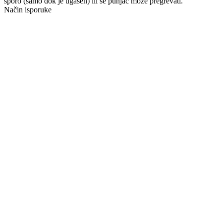
sporo (samo dok je ugašen) ili se punjač može pregrevati.
Način isporuke