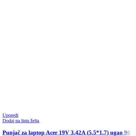
Uporedi
Dodaj na listu želja
Punjač za laptop Acer 19V 3.42A (5.5*1.7) ugao 90