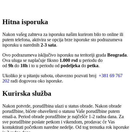
Hitna isporuka
Nakon vašeg zahteva za isporuku našim kurirom bilo to online ili
putem telefona, aktivira se opcija brze isporuke sto podrazumeva
isporuku u narednih
2-3 sata
.
Ovo podrazumeva isključivo isporuku na teritoriji grada
Beograda
.
Ova uluga se naplaćuje fiksno
1.000 rsd
u periodu do
od
9h
do
18h
i to u periodu od
podeljeka
do
petka
.
Ukoliko je u pitanju subota, obavezno pozvati broj
+381 69 767
202
radi dogovora oko isporuke.
Kurirska služba
Nakon potvrde, porudžbina ulazi u status obrade. Nakon obrade
porudžbine, bićete obavešteni o statusu Vaše porudžbine putem
email-a. Period obrade porudžbine je najčešće 1-2 radna dana. Za
sve porudžbine poslate petkom i vikendom, prodavac će Vas
kontaktirati početkom naredne nedelje. Od tog trenutka rok isporuke