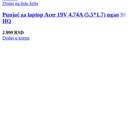
Dodaj na listu želja
Punjač za laptop Acer 19V 4.74A (5.5*1.7) ugao 90
HQ
2.999
RSD
Dodaj u korpu