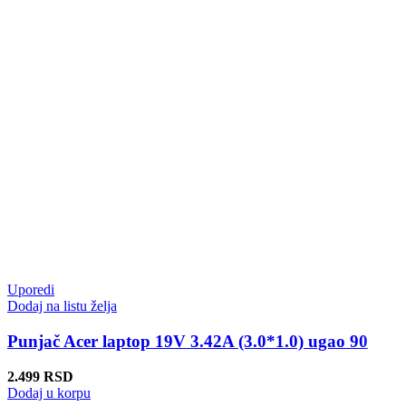
Uporedi
Dodaj na listu želja
Punjač Acer laptop 19V 3.42A (3.0*1.0) ugao 90
2.499
RSD
Dodaj u korpu