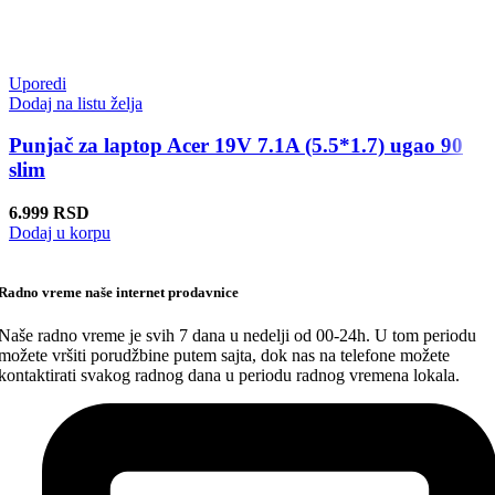
Uporedi
Dodaj na listu želja
Punjač za laptop Acer 19V 7.1A (5.5*1.7) ugao 90
slim
6.999
RSD
Dodaj u korpu
Radno vreme naše internet prodavnice
Naše radno vreme je svih 7 dana u nedelji od 00-24h. U tom periodu
možete vršiti porudžbine putem sajta, dok nas na telefone možete
kontaktirati svakog radnog dana u periodu radnog vremena lokala.