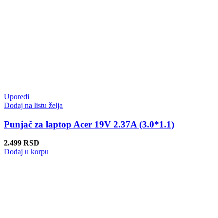
Uporedi
Dodaj na listu želja
Punjač za laptop Acer 19V 2.37A (3.0*1.1)
2.499
RSD
Dodaj u korpu