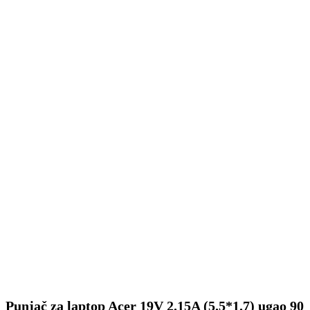
Punjač za laptop Acer 19V 2.15A (5.5*1.7) ugao 90