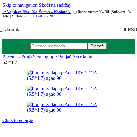
Skip to navigation
Skoči na sadržaj
📍
Vojislava Ilića 102a, Šumice – Konjarnik
| 🕘 Radno vreme: 09–20h (Subotom 10–
14h) | 📞
Telefon:
+381 69 767 202
Izbornik
0
RS
Pretraži
Početna
/
Punjači za laptop
/
Punjač Acer laptop
5.5*1.7
Click to enlarge