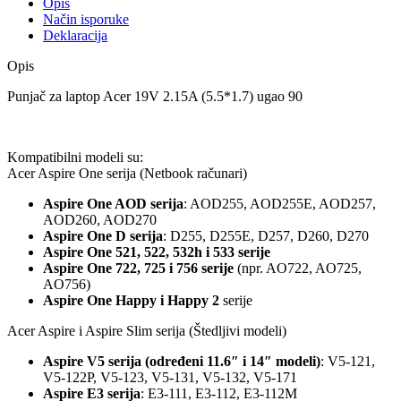
Opis
Način isporuke
Deklaracija
Opis
Punjač za laptop Acer 19V 2.15A (5.5*1.7) ugao 90
Kompatibilni modeli su:
Acer Aspire One serija (Netbook računari)
Aspire One AOD serija
: AOD255, AOD255E, AOD257,
AOD260, AOD270
Aspire One D serija
: D255, D255E, D257, D260, D270
Aspire One 521, 522, 532h i 533 serije
Aspire One 722, 725 i 756 serije
(npr. AO722, AO725,
AO756)
Aspire One Happy i Happy 2
serije
Acer Aspire i Aspire Slim serija (Štedljivi modeli)
Aspire V5 serija (određeni 11.6″ i 14″ modeli)
: V5-121,
V5-122P, V5-123, V5-131, V5-132, V5-171
Aspire E3 serija
: E3-111, E3-112, E3-112M