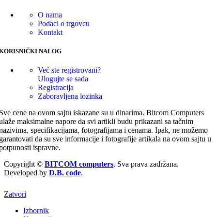
O nama
Podaci o trgovcu
Kontakt
KORISNIČKI NALOG
Već ste registrovani?
Ulogujte se sada
Registracija
Zaboravljena lozinka
Sve cene na ovom sajtu iskazane su u dinarima. Bitcom Computers
ulaže maksimalne napore da svi artikli budu prikazani sa tačnim
nazivima, specifikacijama, fotografijama i cenama. Ipak, ne možemo
garantovati da su sve informacije i fotografije artikala na ovom sajtu u
potpunosti ispravne.
Copyright ©
BITCOM computers
. Sva prava zadržana.
Developed by
D.B. code
.
Zatvori
Izbornik