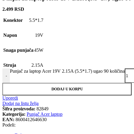
2.499
RSD
Konektor
5.5*1.7
Napon
19V
Snaga punjača
45W
Struja
2.15A
Punjač za laptop Acer 19V 2.15A (5.5*1.7) ugao 90 količina
-
DODAJ U KORPU
Uporedi
Dodaj na listu želja
Šifra proizvoda:
82849
Kategorija:
Punjač Acer laptop
EAN:
8600412646630
Podeli: