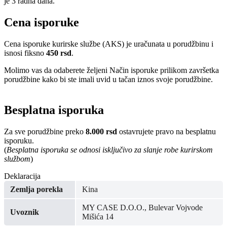
je 3 radna dana.
Cena isporuke
Cena isporuke kurirske službe (AKS) je uračunata u porudžbinu i
isnosi fiksno
450 rsd
.
Molimo vas da odaberete željeni Način isporuke prilikom završetka
porudžbine kako bi ste imali uvid u tačan iznos svoje porudžbine.
Besplatna isporuka
Za sve porudžbine preko
8.000 rsd
ostavrujete pravo na besplatnu
isporuku.
(
Besplatna isporuka se odnosi isključivo za slanje robe kurirskom
službom
)
Deklaracija
Zemlja porekla
Kina
MY CASE D.O.O., Bulevar Vojvode
Uvoznik
Mišića 14