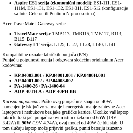
Aspire ES1 serija (ekonomični modeli)
: ES1-111, ES1-
111M, ES1-131, ES1-132, ES1-311, ES1-512 (konfiguracije
sa Intel Celeron ili Pentium N procesorima)
Acer TravelMate i Gateway serije
TravelMate serija
: TMB113, TMB115, TMB117, B113,
B115, B117
Gateway LT serija
: LT25, LT27, LT28, LT40, LT41
Kompatibilne oznake fabričkih punjača (P/N)
Punjač u potpunosti menja i odgovara sledećim originalnim Acer
kodovima:
KP.04003.001
/
KP.04001.001
/
KP.0400H.001
AP.04001.002
/
AP.04003.002
PA-1400-26
/
PA-1400-04
ADP-40TH A
/
ADP-40PH BB
Korisna napomena:
Pošto ovaj punjač ima snagu od 40W,
namenjen je isključivo za manje i energetski manje zahtevne Acer
laptopove i netbukove bez jake grafičke kartice. Ukoliko vaš laptop
fabrički traži jači punjač sa ovim istim džekom od
65W
(19V
3.42A) ili
90W
(19V 4.74A), ovaj model od 40W će biti slab. U
tom slučaju laptop može prijaviti grešku, puniti bateriju izuzetno