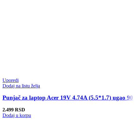
Uporedi
Dodaj na listu želja
Punjač za laptop Acer 19V 4.74A (5.5*1.7) ugao 90
2.499
RSD
Dodaj u korpu