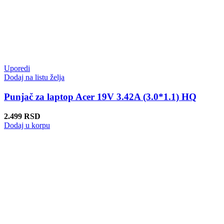
Uporedi
Dodaj na listu želja
Punjač za laptop Acer 19V 3.42A (3.0*1.1) HQ
2.499
RSD
Dodaj u korpu