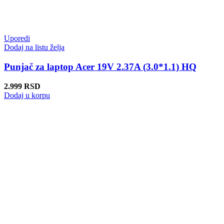
Uporedi
Dodaj na listu želja
Punjač za laptop Acer 19V 2.37A (3.0*1.1) HQ
2.999
RSD
Dodaj u korpu