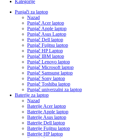
Kategorije
Punjači za laptop
Nazad
Punjač Acer laptop
Punjač Apple laptop
Punjač Asus Laptop
Punjač Dell laptop
Punjač Fujitsu laptop
Punjač HP Laptop
Punjač IBM laptop
Punjač Lenovo laptop
Punjač Microsoft laptop
Punjač Samsung laptop
Punjač Sony laptop
Punjač Toshiba laptop
Punjač univerzalni za laptop
Baterije za laptop
Nazad
Baterije Acer laptop
Baterije Apple laptop
Baterije Asus laptop
Baterije Dell laptop
Baterije Fujitsu laptop
Baterije HP laptop