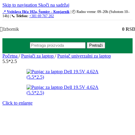
Skip to navigation
Skoči na sadržaj
📍
Vojislava Ilića 102a, Šumice – Konjarnik
| 🕘 Radno vreme: 09–20h (Subotom 10–
14h) | 📞
Telefon:
+381 69 767 202
Izbornik
0
RS
Pretraži
Početna
/
Punjači za laptop
/
Punjač univerzalni za laptop
5.5*2.5
Click to enlarge