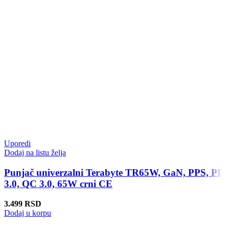
Uporedi
Dodaj na listu želja
Punjač univerzalni Terabyte TR65W, GaN, PPS, PD
3.0, QC 3.0, 65W crni CE
3.499
RSD
Dodaj u korpu