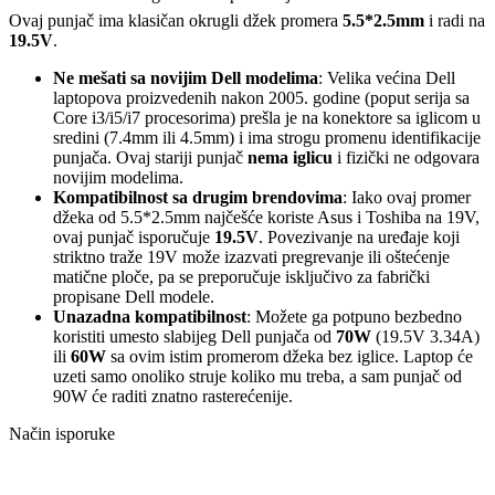
Ovaj punjač ima klasičan okrugli džek promera
5.5*2.5mm
i radi na
19.5V
.
Ne mešati sa novijim Dell modelima
: Velika većina Dell
laptopova proizvedenih nakon 2005. godine (poput serija sa
Core i3/i5/i7 procesorima) prešla je na konektore sa iglicom u
sredini (7.4mm ili 4.5mm) i ima strogu promenu identifikacije
punjača. Ovaj stariji punjač
nema iglicu
i fizički ne odgovara
novijim modelima.
Kompatibilnost sa drugim brendovima
: Iako ovaj promer
džeka od 5.5*2.5mm najčešće koriste Asus i Toshiba na 19V,
ovaj punjač isporučuje
19.5V
. Povezivanje na uređaje koji
striktno traže 19V može izazvati pregrevanje ili oštećenje
matične ploče, pa se preporučuje isključivo za fabrički
propisane Dell modele.
Unazadna kompatibilnost
: Možete ga potpuno bezbedno
koristiti umesto slabijeg Dell punjača od
70W
(19.5V 3.34A)
ili
60W
sa ovim istim promerom džeka bez iglice. Laptop će
uzeti samo onoliko struje koliko mu treba, a sam punjač od
90W će raditi znatno rasterećenije.
Način isporuke