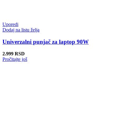
Uporedi
Dodaj na listu želja
Univerzalni punjač za laptop 90W
2.999
RSD
Pročitajte još