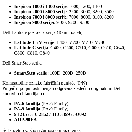
Inspiron 1000 i 1300 serije
: 1000, 1200, 1300
Inspiron 2000 i 3000 serije
: 2200, 3000, 3200, 3500
Inspiron 7000 i 8000 serije
: 7000, 8000, 8100, 8200
Inspiron 9000 serija
: 9100, 9200, 9300
Dell Latitude poslovna serija (Rani modeli)
Latitude L i V serije
: L400, V700, V710, V740
Latitude C serija
: C400, C500, C510, C600, C610, C640,
C800, C810, C840
Dell SmartStep serija
SmartStep serija
: 100D, 200D, 250D
Kompatibilne oznake fabričkih punjača (P/N)
Punjač u potpunosti menja i odgovara sledećim originalnim Dell
kodovima i familijama:
PA-6 familija
(PA-6 Family)
PA-9 familija
(PA-9 Family)
9T215
/
310-2862
/
310-3399
/
5U092
ADP-90FB
⚠️ Izuzetno važno sigurnosno upozorenje: