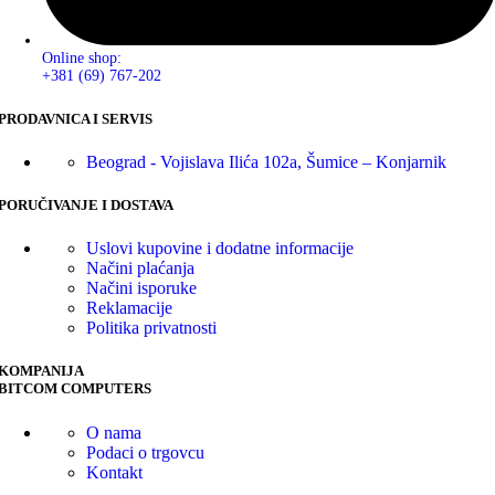
Online shop:
+381 (69) 767-202
PRODAVNICA I SERVIS
Beograd - Vojislava Ilića 102a, Šumice – Konjarnik
PORUČIVANJE I DOSTAVA
Uslovi kupovine i dodatne informacije
Načini plaćanja
Načini isporuke
Reklamacije
Politika privatnosti
KOMPANIJA
BITCOM COMPUTERS
O nama
Podaci o trgovcu
Kontakt