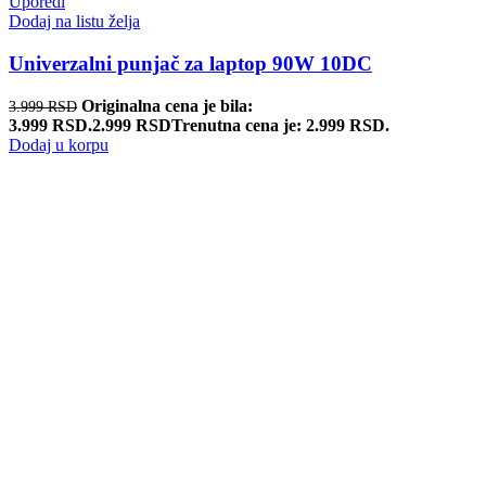
Uporedi
Dodaj na listu želja
Univerzalni punjač za laptop 90W 10DC
Originalna cena je bila:
3.999
RSD
3.999 RSD.
2.999
RSD
Trenutna cena je: 2.999 RSD.
Dodaj u korpu