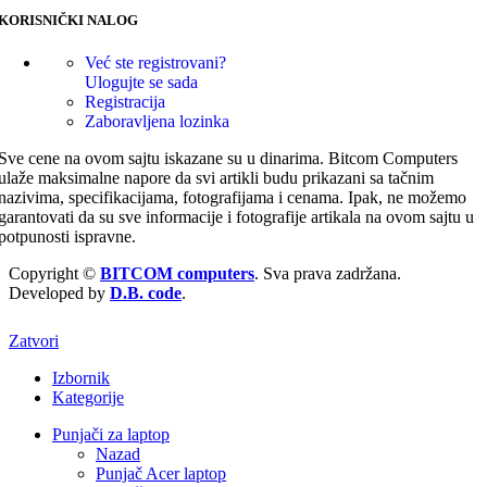
KORISNIČKI NALOG
Već ste registrovani?
Ulogujte se sada
Registracija
Zaboravljena lozinka
Sve cene na ovom sajtu iskazane su u dinarima. Bitcom Computers
ulaže maksimalne napore da svi artikli budu prikazani sa tačnim
nazivima, specifikacijama, fotografijama i cenama. Ipak, ne možemo
garantovati da su sve informacije i fotografije artikala na ovom sajtu u
potpunosti ispravne.
Copyright ©
BITCOM computers
. Sva prava zadržana.
Developed by
D.B. code
.
Zatvori
Izbornik
Kategorije
Punjači za laptop
Nazad
Punjač Acer laptop