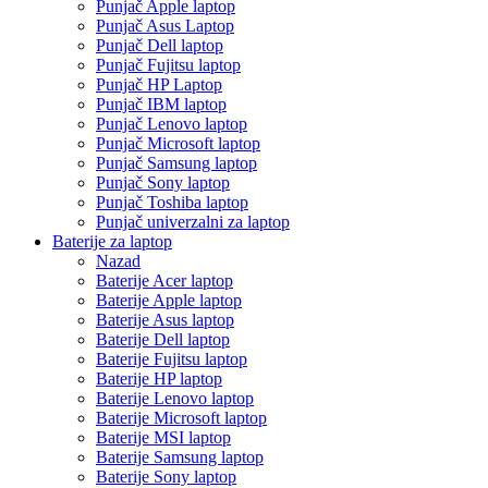
Punjač Apple laptop
Punjač Asus Laptop
Punjač Dell laptop
Punjač Fujitsu laptop
Punjač HP Laptop
Punjač IBM laptop
Punjač Lenovo laptop
Punjač Microsoft laptop
Punjač Samsung laptop
Punjač Sony laptop
Punjač Toshiba laptop
Punjač univerzalni za laptop
Baterije za laptop
Nazad
Baterije Acer laptop
Baterije Apple laptop
Baterije Asus laptop
Baterije Dell laptop
Baterije Fujitsu laptop
Baterije HP laptop
Baterije Lenovo laptop
Baterije Microsoft laptop
Baterije MSI laptop
Baterije Samsung laptop
Baterije Sony laptop