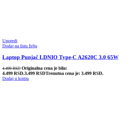
Uporedi
Dodaj na listu želja
Laptop Punjač LDNIO Type-C A2620C 3.0 65W
Originalna cena je bila:
4.499
RSD
4.499 RSD.
3.499
RSD
Trenutna cena je: 3.499 RSD.
Dodaj u korpu