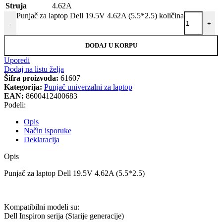
Struja
4.62A
Punjač za laptop Dell 19.5V 4.62A (5.5*2.5) količina
-
+
DODAJ U KORPU
Uporedi
Dodaj na listu želja
Šifra proizvoda:
61607
Kategorija:
Punjač univerzalni za laptop
EAN:
8600412400683
Podeli:
Opis
Način isporuke
Deklaracija
Opis
Punjač za laptop Dell 19.5V 4.62A (5.5*2.5)
Kompatibilni modeli su:
Dell Inspiron serija (Starije generacije)