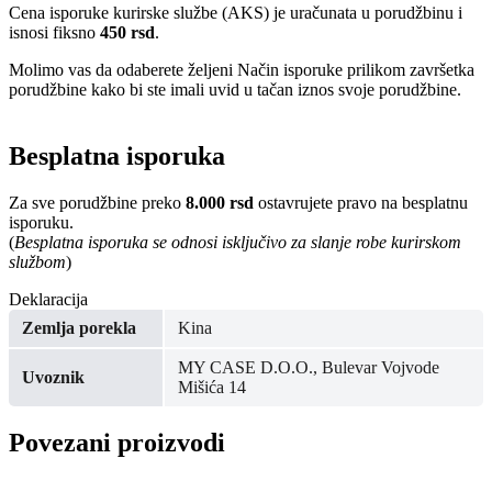
Cena isporuke kurirske službe (AKS) je uračunata u porudžbinu i
isnosi fiksno
450 rsd
.
Molimo vas da odaberete željeni Način isporuke prilikom završetka
porudžbine kako bi ste imali uvid u tačan iznos svoje porudžbine.
Besplatna isporuka
Za sve porudžbine preko
8.000 rsd
ostavrujete pravo na besplatnu
isporuku.
(
Besplatna isporuka se odnosi isključivo za slanje robe kurirskom
službom
)
Deklaracija
Zemlja porekla
Kina
MY CASE D.O.O., Bulevar Vojvode
Uvoznik
Mišića 14
Povezani proizvodi