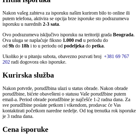
Nakon vašeg zahteva za isporuku našim kurirom bilo to online ili
putem telefona, aktivira se opcija brze isporuke sto podrazumeva
isporuku u narednih
2-3 sata
.
Ovo podrazumeva isključivo isporuku na teritoriji grada
Beograda
.
Ova uluga se naplaćuje fiksno
1.000 rsd
u periodu do
od
9h
do
18h
i to u periodu od
podeljeka
do
petka
.
Ukoliko je u pitanju subota, obavezno pozvati broj
+381 69 767
202
radi dogovora oko isporuke.
Kurirska služba
Nakon potvrde, porudžbina ulazi u status obrade. Nakon obrade
porudžbine, bićete obavešteni o statusu Vaše porudžbine putem
email-a. Period obrade porudžbine je najčešće 1-2 radna dana. Za
sve porudžbine poslate petkom i vikendom, prodavac će Vas
kontaktirati početkom naredne nedelje. Od tog trenutka rok isporuke
je 3 radna dana.
Cena isporuke