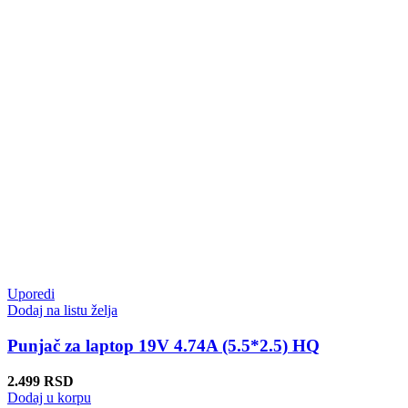
Uporedi
Dodaj na listu želja
Punjač za laptop 19V 4.74A (5.5*2.5) HQ
2.499
RSD
Dodaj u korpu