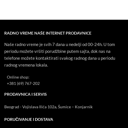
RADNO VREME NAŠE INTERNET PRODAVNICE
Naše radno vreme je svih 7 dana u nedelji od 00-24h. U tom
periodu možete vršiti porudžbine putem sajta, dok nas na
telefone možete kontaktirati svakog radnog dana u periodu
radnog vremena lokala.
Online shop:
+381 (69) 767-202
PRODAVNICA I SERVIS
Beograd - Vojislava Ilića 102a, Šumice – Konjarnik
PORUČIVANJE I DOSTAVA