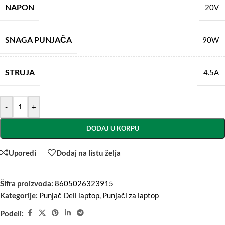
NAPON
20V
SNAGA PUNJAČA
90W
STRUJA
4.5A
-
+
DODAJ U KORPU
Uporedi
Dodaj na listu želja
Šifra proizvoda:
8605026323915
Kategorije:
Punjač Dell laptop
,
Punjači za laptop
Podeli: