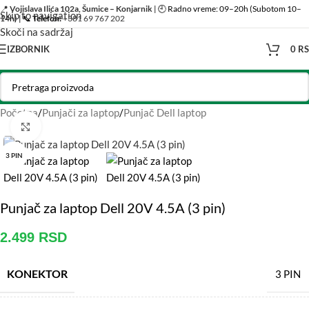
📍
Vojislava Ilića 102a, Šumice – Konjarnik
| 🕘 Radno vreme: 09–20h (Subotom 10–
Skip to navigation
14h) | 📞
Telefon:
+381 69 767 202
Skoči na sadržaj
IZBORNIK
0
R
Početna
/
Punjači za laptop
/
Punjač Dell laptop
Click to enlarge
3 PIN
Punjač za laptop Dell 20V 4.5A (3 pin)
2.499
RSD
KONEKTOR
3 PIN