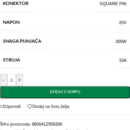
KONEKTOR
SQUARE PIN
NAPON
20V
SNAGA PUNJAČA
300W
STRUJA
15A
-
+
DODAJ U KORPU
Uporedi
Dodaj na listu želja
8600412958306
Šifra proizvoda: