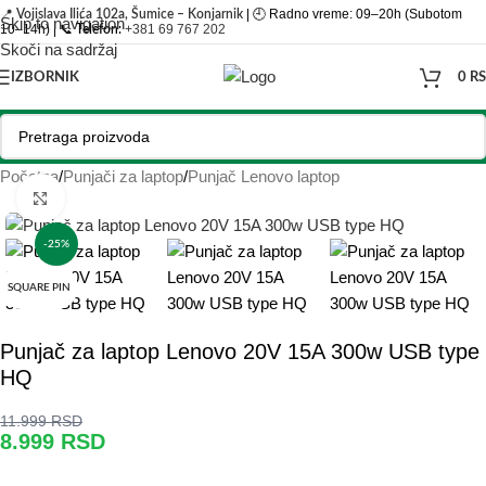
📍
| 🕘 Radno vreme: 09–20h (Subotom
Vojislava Ilića 102a, Šumice – Konjarnik
Skip to navigation
10–14h) | 📞
+381 69 767 202
Telefon:
Skoči na sadržaj
IZBORNIK
0
R
Početna
/
Punjači za laptop
/
Punjač Lenovo laptop
Click to enlarge
-25%
SQUARE PIN
Punjač za laptop Lenovo 20V 15A 300w USB type
HQ
11.999
RSD
8.999
RSD