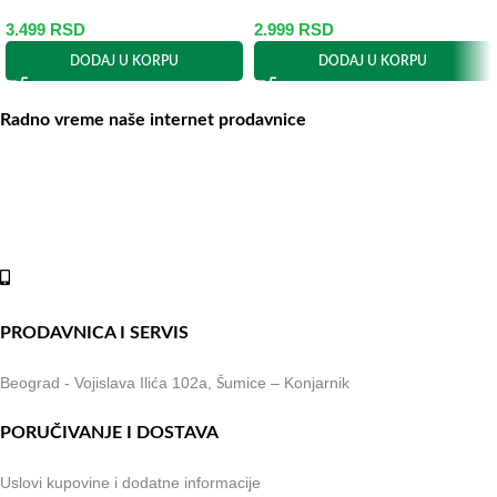
3.499
RSD
2.999
RSD
DODAJ U KORPU
DODAJ U KORPU
Radno vreme naše internet prodavnice
Naše radno vreme je svih 7 dana u nedelji od 00-24h. U tom periodu
možete vršiti porudžbine putem sajta, dok nas na telefone možete
kontaktirati svakog radnog dana u periodu radnog vremena lokala.
Online shop:
+381 (69) 767-202
PRODAVNICA I SERVIS
Beograd - Vojislava Ilića 102a, Šumice – Konjarnik
PORUČIVANJE I DOSTAVA
Uslovi kupovine i dodatne informacije