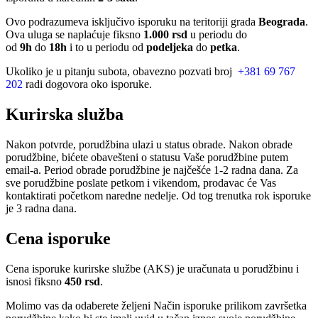
Ovo podrazumeva isključivo isporuku na teritoriji grada
Beograda
.
Ova uluga se naplaćuje fiksno
1.000 rsd
u periodu do
od
9h
do
18h
i to u periodu od
podeljeka
do
petka
.
Ukoliko je u pitanju subota, obavezno pozvati broj
+381 69 767
202
radi dogovora oko isporuke.
Kurirska služba
Nakon potvrde, porudžbina ulazi u status obrade. Nakon obrade
porudžbine, bićete obavešteni o statusu Vaše porudžbine putem
email-a. Period obrade porudžbine je najčešće 1-2 radna dana. Za
sve porudžbine poslate petkom i vikendom, prodavac će Vas
kontaktirati početkom naredne nedelje. Od tog trenutka rok isporuke
je 3 radna dana.
Cena isporuke
Cena isporuke kurirske službe (AKS) je uračunata u porudžbinu i
isnosi fiksno
450 rsd
.
Molimo vas da odaberete željeni Način isporuke prilikom završetka