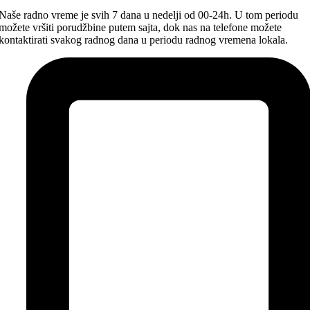
Naše radno vreme je svih 7 dana u nedelji od 00-24h. U tom periodu
možete vršiti porudžbine putem sajta, dok nas na telefone možete
kontaktirati svakog radnog dana u periodu radnog vremena lokala.