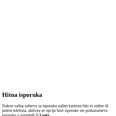
Hitna isporuka
Nakon vašeg zahteva za isporuku našim kurirom bilo to online ili
putem telefona, aktivira se opcija brze isporuke sto podrazumeva
isporuku u narednih
2-3 sata
.