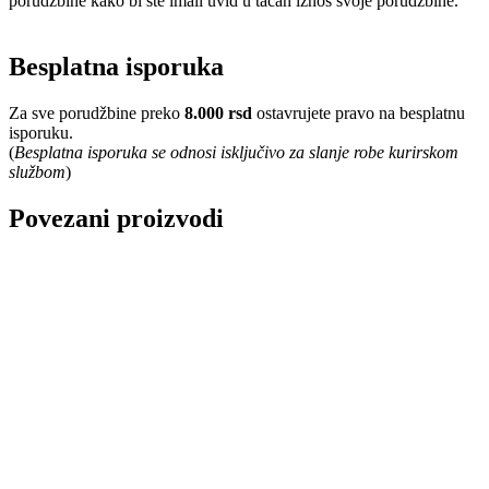
porudžbine kako bi ste imali uvid u tačan iznos svoje porudžbine.
Besplatna isporuka
Za sve porudžbine preko
8.000 rsd
ostavrujete pravo na besplatnu
isporuku.
(
Besplatna isporuka se odnosi isključivo za slanje robe kurirskom
službom
)
Povezani proizvodi