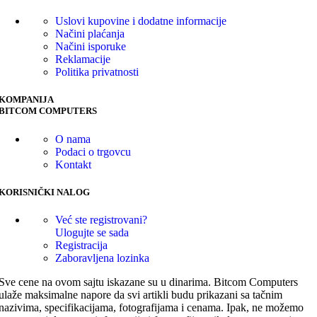
Uslovi kupovine i dodatne informacije
Načini plaćanja
Načini isporuke
Reklamacije
Politika privatnosti
KOMPANIJA
BITCOM COMPUTERS
O nama
Podaci o trgovcu
Kontakt
KORISNIČKI NALOG
Već ste registrovani?
Ulogujte se sada
Registracija
Zaboravljena lozinka
Sve cene na ovom sajtu iskazane su u dinarima. Bitcom Computers
ulaže maksimalne napore da svi artikli budu prikazani sa tačnim
nazivima, specifikacijama, fotografijama i cenama. Ipak, ne možemo