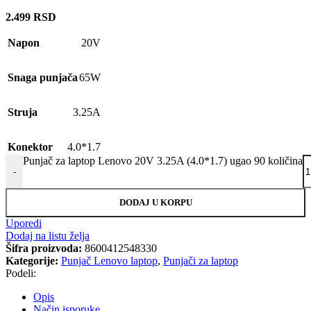
2.499
RSD
Napon
20V
Snaga punjača
65W
Struja
3.25A
Konektor
4.0*1.7
Punjač za laptop Lenovo 20V 3.25A (4.0*1.7) ugao 90 količina
-
DODAJ U KORPU
Uporedi
Dodaj na listu želja
Šifra proizvoda:
8600412548330
Kategorije:
Punjač Lenovo laptop
,
Punjači za laptop
Podeli:
Opis
Način isporuke