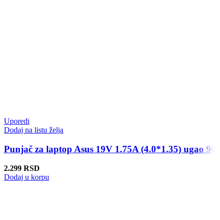
Uporedi
Dodaj na listu želja
Punjač za laptop Asus 19V 1.75A (4.0*1.35) ugao 90
2.299
RSD
Dodaj u korpu