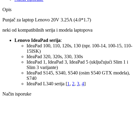
Opis
Punjač za laptop Lenovo 20V 3.25A (4.0*1.7)
neki od kompatibilnih serija i modela laptopova
Lenovo IdeaPad serija
:
IdeaPad 100, 110, 120s, 130 (npr. 100-14, 100-15, 110-
15ISK)
IdeaPad 320, 320s, 330, 330s
IdeaPad 1, IdeaPad 3, IdeaPad 5 (uključujući Slim 1 i
Slim 3 varijante)
IdeaPad S145, S340, S540 (osim S540 GTX modela),
S740
IdeaPad L340 serija
[
1
,
2
,
3
,
4
]
Način isporuke