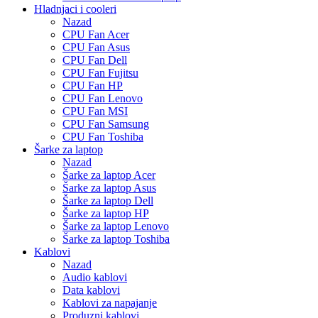
Hladnjaci i cooleri
Nazad
CPU Fan Acer
CPU Fan Asus
CPU Fan Dell
CPU Fan Fujitsu
CPU Fan HP
CPU Fan Lenovo
CPU Fan MSI
CPU Fan Samsung
CPU Fan Toshiba
Šarke za laptop
Nazad
Šarke za laptop Acer
Šarke za laptop Asus
Šarke za laptop Dell
Šarke za laptop HP
Šarke za laptop Lenovo
Šarke za laptop Toshiba
Kablovi
Nazad
Audio kablovi
Data kablovi
Kablovi za napajanje
Produzni kablovi