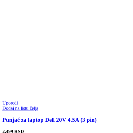
Uporedi
Dodaj na listu želja
Punjač za laptop Dell 20V 4.5A (3 pin)
2.499
RSD