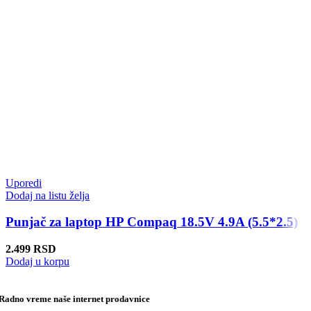
Uporedi
Dodaj na listu želja
Punjač za laptop HP Compaq 18.5V 4.9A (5.5*2.5)
2.499
RSD
Dodaj u korpu
Radno vreme naše internet prodavnice