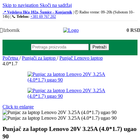
Skip to navigation
Skoči na sadržaj
📍
Vojislava Ilića 102a, Šumice – Konjarnik
| 🕘 Radno vreme: 09–20h (Subotom 10–
14h) | 📞
Telefon:
+381 69 767 202
Izbornik
0
RS
Pretraži
Početna
/
Punjači za laptop
/
Punjač Lenovo laptop
4.0*1.7
Click to enlarge
Punjač za laptop Lenovo 20V 3.25A (4.0*1.7) ugao
90