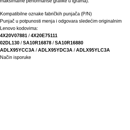
maksimalne performanse grafike u igrama).
Kompatibilne oznake fabričkih punjača (P/N)
Punjač u potpunosti menja i odgovara sledećim originalnim
Lenovo kodovima:
4X20V07881
/
4X20E75111
02DL130
/
SA10R16878
/
SA10R16880
ADLX95YCC3A
/
ADLX95YDC3A
/
ADLX95YLC3A
Način isporuke