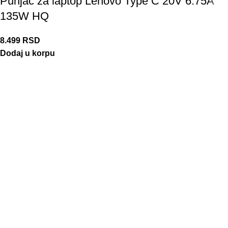
Punjač za laptop Lenovo Type C 20V 6.75A
135W HQ
8.499
RSD
Dodaj u korpu