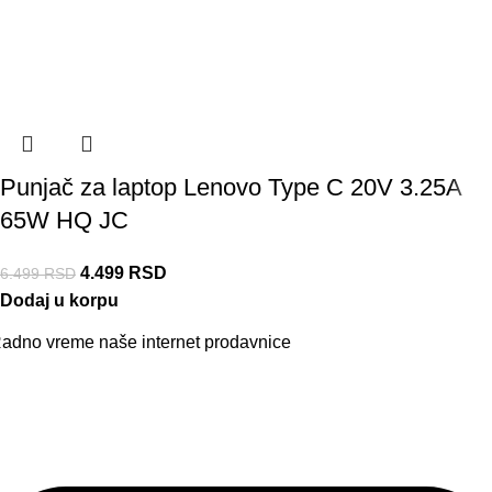
Punjač za laptop Lenovo Type C 20V 3.25A
65W HQ JC
4.499
RSD
6.499
RSD
Dodaj u korpu
adno vreme naše internet prodavnice
aše radno vreme je svih 7 dana u nedelji od 00-24h. U tom
eriodu možete vršiti porudžbine putem sajta, dok nas na telefon
ožete kontaktirati svakog radnog dana u periodu radnog
remena lokala.