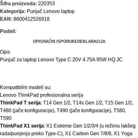
Šifra proizvoda:
220353
Kategorija:
Punjač Lenovo laptop
EAN:
8600412526918
Podeli:
OPIS
NAČIN ISPORUKE
DEKLARACIJA
Opis
Punjač za laptop Lenovo Type C 20V 4.75A 95W HQ JC
Kompatibilni modeli su:
Lenovo ThinkPad profesionalna serija
ThinkPad T serija
: T14 Gen 1/2, T14s Gen 1/2, T15 Gen 1/2,
T480 (jače konfiguracije), T490 (jače konfiguracije), T580,
T590
ThinkPad X1 serija
: X1 Extreme Gen 1/2/3/4 (u režimu lakšeg
rada/punjenja preko Type-C), X1 Carbon Gen 7/8/9, X1 Yoga