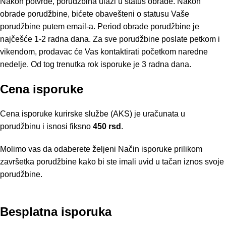
Nakon potvrde, porudžbina ulazi u status obrade. Nakon
obrade porudžbine, bićete obavešteni o statusu Vaše
porudžbine putem email-a. Period obrade porudžbine je
najčešće 1-2 radna dana. Za sve porudžbine poslate petkom i
vikendom, prodavac će Vas kontaktirati početkom naredne
nedelje. Od tog trenutka rok isporuke je 3 radna dana.
Cena isporuke
Cena isporuke kurirske službe (AKS) je uračunata u
porudžbinu i isnosi fiksno
450 rsd
.
Molimo vas da odaberete željeni Način isporuke prilikom
završetka porudžbine kako bi ste imali uvid u tačan iznos svoje
porudžbine.
Besplatna isporuka