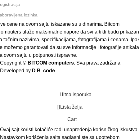
egistracija
aboravljena lozinka
ve cene na ovom sajtu iskazane su u dinarima. Bitcom
omputers ulaže maksimalne napore da svi artikli budu prikazan
a tačnim nazivima, specifikacijama, fotografijama i cenama. Ipak
e možemo garantovati da su sve informacije i fotografije artikala
a ovom sajtu u potpunosti ispravne.
Copyright ©
BITCOM computers
. Sva prava zadržana.
Developed by
D.B. code
.
Hitna isporuka
Lista želja
Cart
Ovaj sajt koristi kolačiće radi unapređenja korisničkog iskustva.
Nastavkom korišćenja sajta saglasni ste sa upotrebom