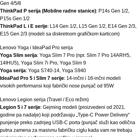
Gen 4/5/6
ThinkPad P serija (Mobilne radne stanice)
: P14s Gen 1/2,
P15s Gen 1/2
ThinkPad L i E serije
: L14 Gen 1/2, L15 Gen 1/2, E14 Gen 2/3,
E15 Gen 2/3 (modeli sa diskretnom grafičkom karticom)
Lenovo Yoga i IdeaPad Pro serija
Yoga Slim serija
: Yoga Slim 7 Pro (npr. Slim 7 Pro 14ARH5,
14IHU5), Yoga Slim 7i Pro, Yoga Slim 9
Yoga serija
: Yoga S740-14, Yoga S940
IdeaPad Pro 5 i Slim 7 serije
: 14-inčni i 16-inčni modeli
visokih performansi koji fabrički nose punjač od 95W
Lenovo Legion serija (Travel / Eco režim)
Legion 5 i 7 serije
: Gejming modeli (proizvedeni od 2021.
godine pa nadalje) koji podržavaju „Type-C Power Delivery“
punjenje preko zadnjeg USB-C porta (punjač služi kao odlična
putna zamena za masivnu fabričku ciglu kada vam ne trebaju