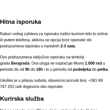
Hitna isporuka
Nakon vašeg zahteva za isporuku našim kurirom bilo to online
ili putem telefona, aktivira se opcija brze isporuke sto
podrazumeva isporuku u narednih
2-3 sata
.
Ovo podrazumeva isključivo isporuku na teritoriji
grada
Beograda
. Ova uluga se naplaćuje fiksno
1.000 rsd
u
periodu do od
9h
do
18h
i to u periodu od
podeljeka
do
petka
.
Ukoliko je u pitanju subota, obavezno pozvati broj
+381 69
767 202
radi dogovora oko isporuke.
Kurirska služba