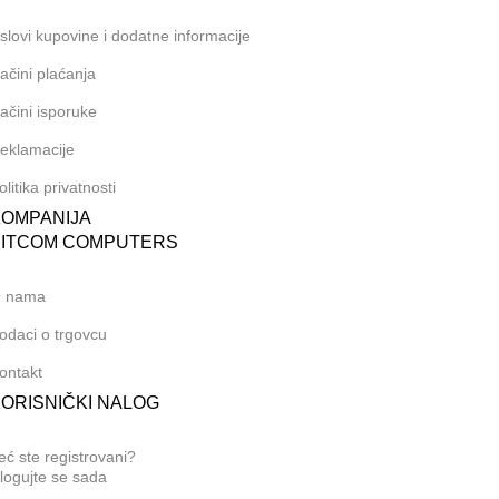
slovi kupovine i dodatne informacije
ačini plaćanja
ačini isporuke
eklamacije
olitika privatnosti
KOMPANIJA
BITCOM COMPUTERS
 nama
odaci o trgovcu
ontakt
ORISNIČKI NALOG
eć ste registrovani?
logujte se sada