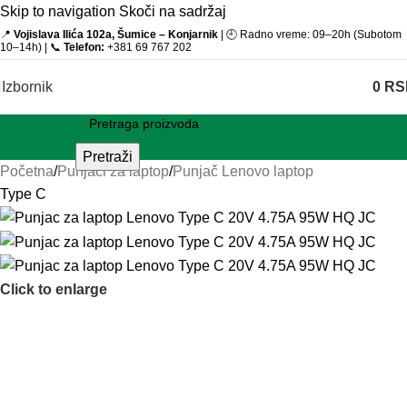
Skip to navigation
Skoči na sadržaj
📍
Vojislava Ilića 102a, Šumice – Konjarnik
| 🕘 Radno vreme: 09–20h (Subotom
10–14h) | 📞
Telefon:
+381 69 767 202
Izbornik
0
RS
Pretraži
Početna
/
Punjači za laptop
/
Punjač Lenovo laptop
Type C
Click to enlarge