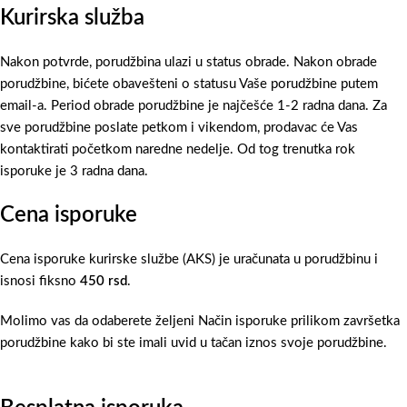
Kurirska služba
Nakon potvrde, porudžbina ulazi u status obrade. Nakon obrade
porudžbine, bićete obavešteni o statusu Vaše porudžbine putem
email-a. Period obrade porudžbine je najčešće 1-2 radna dana. Za
sve porudžbine poslate petkom i vikendom, prodavac će Vas
kontaktirati početkom naredne nedelje. Od tog trenutka rok
isporuke je 3 radna dana.
Cena isporuke
Cena isporuke kurirske službe (AKS) je uračunata u porudžbinu i
isnosi fiksno
450 rsd
.
Molimo vas da odaberete željeni Način isporuke prilikom završetka
porudžbine kako bi ste imali uvid u tačan iznos svoje porudžbine.