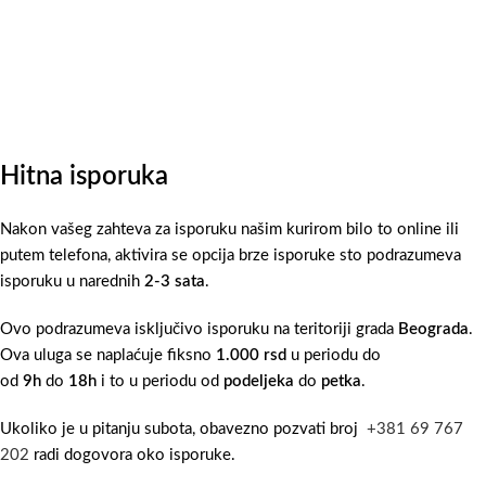
Hitna isporuka
Nakon vašeg zahteva za isporuku našim kurirom bilo to online ili
putem telefona, aktivira se opcija brze isporuke sto podrazumeva
isporuku u narednih
2-3 sata
.
Ovo podrazumeva isključivo isporuku na teritoriji grada
Beograda
.
Ova uluga se naplaćuje fiksno
1.000 rsd
u periodu do
od
9h
do
18h
i to u periodu od
podeljeka
do
petka
.
Ukoliko je u pitanju subota, obavezno pozvati broj
+381 69 767
202
radi dogovora oko isporuke.