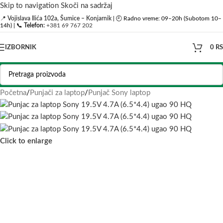
Skip to navigation
Skoči na sadržaj
📍
Vojislava Ilića 102a, Šumice – Konjarnik
| 🕘 Radno vreme: 09–20h (Subotom 10–
14h) | 📞
Telefon:
+381 69 767 202
IZBORNIK
0
R
Početna
/
Punjači za laptop
/
Punjač Sony laptop
Click to enlarge