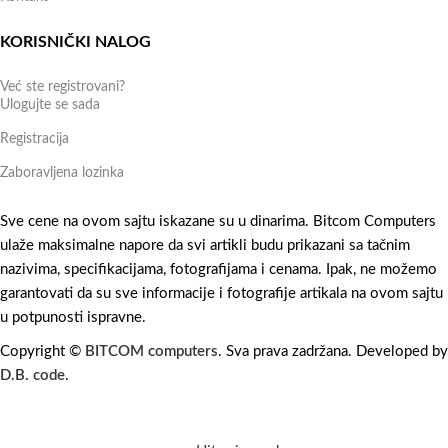
KORISNIČKI NALOG
Već ste registrovani?
Ulogujte se sada
Registracija
Zaboravljena lozinka
Sve cene na ovom sajtu iskazane su u dinarima. Bitcom Computers
ulaže maksimalne napore da svi artikli budu prikazani sa tačnim
nazivima, specifikacijama, fotografijama i cenama. Ipak, ne možemo
garantovati da su sve informacije i fotografije artikala na ovom sajtu
u potpunosti ispravne.
Copyright ©
BITCOM computers
. Sva prava zadržana. Developed by
D.B. code
.