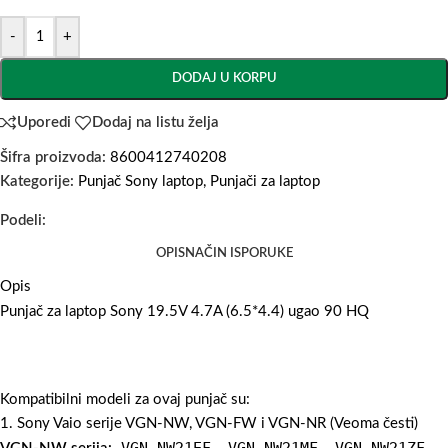
-
+
DODAJ U KORPU
Uporedi
Dodaj na listu želja
Šifra proizvoda:
8600412740208
Kategorije:
Punjač Sony laptop
,
Punjači za laptop
Podeli:
OPIS
NAČIN ISPORUKE
Opis
Punjač za laptop Sony 19.5V 4.7A (6.5*4.4) ugao 90 HQ
Kompatibilni modeli za ovaj punjač su:
1. Sony Vaio serije VGN-NW, VGN-FW i VGN-NR (Veoma česti)
VGN-NW21EF
VGN-NW21MF
VGN-NW21ZF