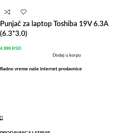
Punjač za laptop Toshiba 19V 6.3A
(6.3*3.0)
4.999
RSD
Dodaj u korpu
Radno vreme naše internet prodavnice
Naše radno vreme je svih 7 dana u nedelji od 00-24h. U tom
periodu možete vršiti porudžbine putem sajta, dok nas na telefone
možete kontaktirati svakog radnog dana u periodu radnog vremena
lokala.
Online shop:
+381 (69) 767-202
PRODAVNICA I SERVIS