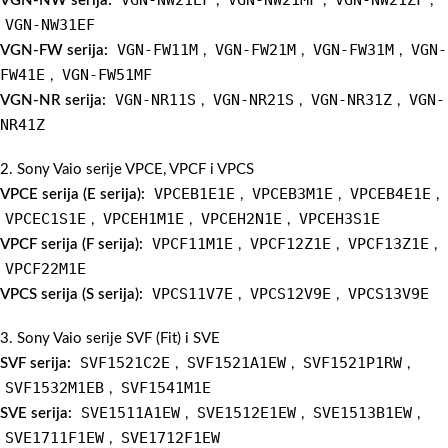
VGN-NW serija:
,
,
,
VGN-NW31EF
VGN-FW11M
VGN-FW21M
VGN-FW31M
VGN-
VGN-FW serija:
,
,
,
FW41E
VGN-FW51MF
,
VGN-NR11S
VGN-NR21S
VGN-NR31Z
VGN-
VGN-NR serija:
,
,
,
NR41Z
2. Sony Vaio serije VPCE, VPCF i VPCS
VPCEB1E1E
VPCEB3M1E
VPCEB4E1E
VPCE serija (E serija):
,
,
,
VPCEC1S1E
VPCEH1M1E
VPCEH2N1E
VPCEH3S1E
,
,
,
VPCF11M1E
VPCF12Z1E
VPCF13Z1E
VPCF serija (F serija):
,
,
,
VPCF22M1E
VPCS11V7E
VPCS12V9E
VPCS13V9E
VPCS serija (S serija):
,
,
3. Sony Vaio serije SVF (Fit) i SVE
SVF1521C2E
SVF1521A1EW
SVF1521P1RW
SVF serija:
,
,
,
SVF1532M1EB
SVF1541M1E
,
SVE1511A1EW
SVE1512E1EW
SVE1513B1EW
SVE serija:
,
,
,
SVE1711F1EW
SVE1712F1EW
,