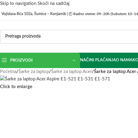
Skip to navigation
Skoči na sadržaj

Vojislava Ilića 102a, Šumice – Konjarnik
| 🕘 Radno vreme: 09–20h (Subotom 10–14
NAČINI PLAĆANJA
O NAMA
KO
PROIZVODI
Početna
/
Šarke za laptop
/
Šarke za laptop Acer
/
Šarke za laptop Ace
Click to enlarge