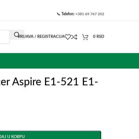
📞
Telefon:
+381 69 767 202
PRIJAVA / REGISTRACIJA
0
RSD
cer Aspire E1-521 E1-
AJ U KORPU