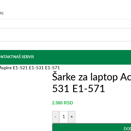
h)
NTAKT
NAŠ SERVIS
r Aspire E1-521 E1-531 E1-571
Šarke za laptop A
531 E1-571
2.580
RSD
-
+
DOD