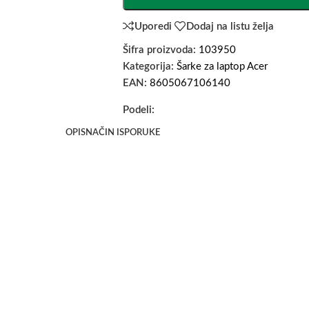
Uporedi
Dodaj na listu želja
Šifra proizvoda:
103950
Kategorija:
Šarke za laptop Acer
EAN:
8605067106140
Podeli:
OPIS
NAČIN ISPORUKE