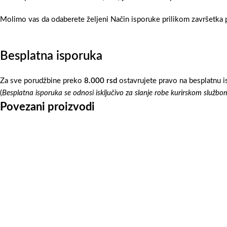
Molimo vas da odaberete željeni Način isporuke prilikom završetka p
Besplatna isporuka
Za sve porudžbine preko
8.000 rsd
ostavrujete pravo na besplatnu i
(
Besplatna isporuka se odnosi isključivo za slanje robe kurirskom službo
Povezani proizvodi