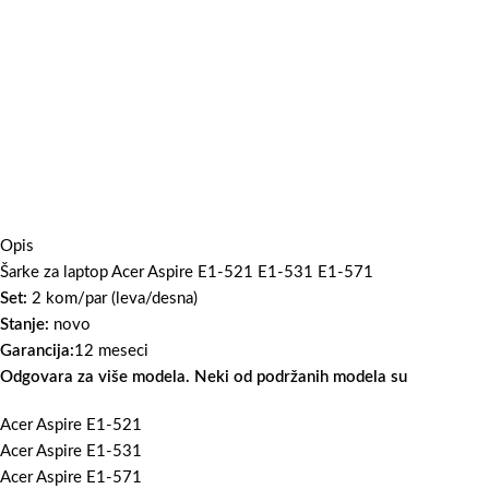
Opis
Šarke za laptop Acer Aspire E1-521 E1-531 E1-571
Set:
2 kom/par (leva/desna)
Stanje:
novo
Garancija:
12 meseci
Odgovara za više modela. Neki od podržanih modela su
Acer Aspire E1-521
Acer Aspire E1-531
Acer Aspire E1-571