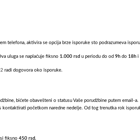
tem telefona, aktivira se opcija brze isporuke sto podrazumeva ispo
Ova uluga se naplaćuje fiksno
1.000 rsd
u periodu do od
9h
do
18h
i
02
radi dogovora oko isporuke.
džbine, bićete obavešteni o statusu Vaše porudžbine putem email-a.
 kontaktirati početkom naredne nedelje. Od tog trenutka rok isporuk
osi fiksno
450 rsd
.