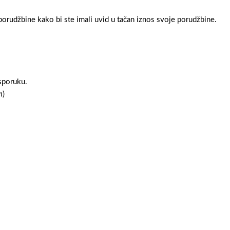
orudžbine kako bi ste imali uvid u tačan iznos svoje porudžbine.
sporuku.
m
)