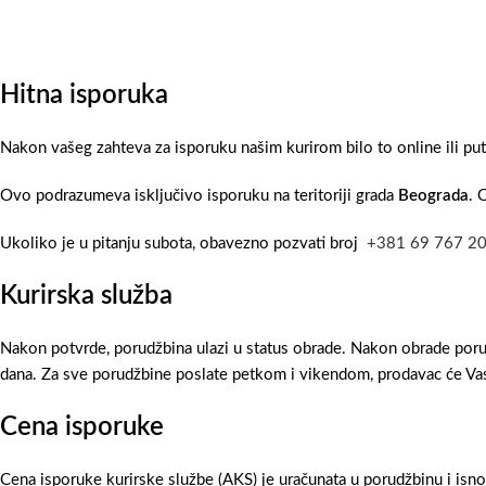
Hitna isporuka
Nakon vašeg zahteva za isporuku našim kurirom bilo to online ili pu
Ovo podrazumeva isključivo isporuku na teritoriji grada
Beograda
. 
Ukoliko je u pitanju subota, obavezno pozvati broj
+381 69 767 2
Kurirska služba
Nakon potvrde, porudžbina ulazi u status obrade. Nakon obrade poru
dana. Za sve porudžbine poslate petkom i vikendom, prodavac će Vas
Cena isporuke
Cena isporuke kurirske službe (AKS) je uračunata u porudžbinu i isn