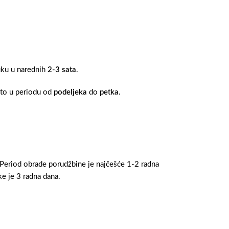
ruku u narednih
2-3 sata
.
 to u periodu od
podeljeka
do
petka
.
 Period obrade porudžbine je najčešće 1-2 radna
e je 3 radna dana.