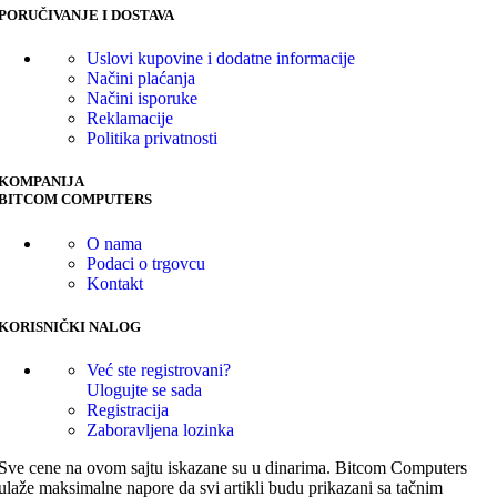
PORUČIVANJE I DOSTAVA
Uslovi kupovine i dodatne informacije
Načini plaćanja
Načini isporuke
Reklamacije
Politika privatnosti
KOMPANIJA
BITCOM COMPUTERS
O nama
Podaci o trgovcu
Kontakt
KORISNIČKI NALOG
Već ste registrovani?
Ulogujte se sada
Registracija
Zaboravljena lozinka
Sve cene na ovom sajtu iskazane su u dinarima. Bitcom Computers
ulaže maksimalne napore da svi artikli budu prikazani sa tačnim