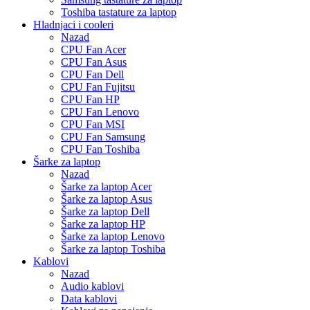
Toshiba tastature za laptop
Hladnjaci i cooleri
Nazad
CPU Fan Acer
CPU Fan Asus
CPU Fan Dell
CPU Fan Fujitsu
CPU Fan HP
CPU Fan Lenovo
CPU Fan MSI
CPU Fan Samsung
CPU Fan Toshiba
Šarke za laptop
Nazad
Šarke za laptop Acer
Šarke za laptop Asus
Šarke za laptop Dell
Šarke za laptop HP
Šarke za laptop Lenovo
Šarke za laptop Toshiba
Kablovi
Nazad
Audio kablovi
Data kablovi