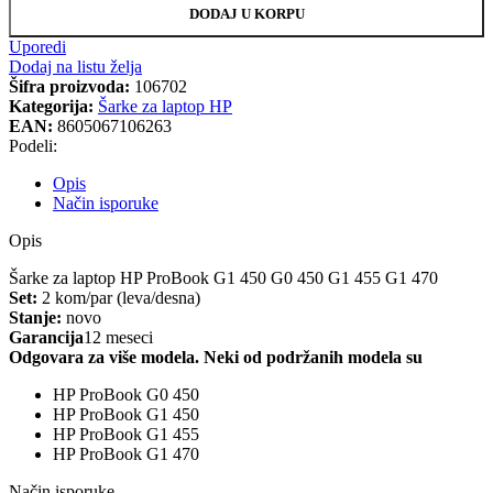
DODAJ U KORPU
Uporedi
Dodaj na listu želja
Šifra proizvoda:
106702
Kategorija:
Šarke za laptop HP
EAN:
8605067106263
Podeli:
Opis
Način isporuke
Opis
Šarke za laptop HP ProBook G1 450 G0 450 G1 455 G1 470
Set:
2 kom/par (leva/desna)
Stanje:
novo
Garancija
12 meseci
Odgovara za više modela. Neki od podržanih modela su
HP ProBook G0 450
HP ProBook G1 450
HP ProBook G1 455
HP ProBook G1 470
Način isporuke