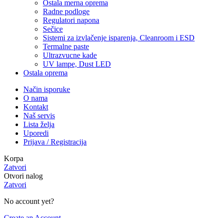
Ostala merna oprema
Radne podloge
Regulatori napona
Sečice
Sistemi za izvlačenje isparenja, Cleanroom i ESD
Termalne paste
Ultrazvucne kade
UV lampe, Dust LED
Ostala oprema
Način isporuke
O nama
Kontakt
Naš servis
Lista želja
Uporedi
Prijava / Registracija
Korpa
Zatvori
Otvori nalog
Zatvori
No account yet?
Create an Account