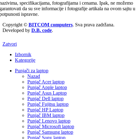
nazivima, specifikacijama, fotografijama i cenama. Ipak, ne možemo
garantovati da su sve informacije i fotografije artikala na ovom sajtu u
potpunosti ispravne.
Copyright ©
BITCOM computers
. Sva prava zadržana.
Developed by
D.B. code
.
Zatvori
Izbornik
Kategorije
Punjači za laptop
Nazad
Punjač Acer laptop
Punjač Apple laptop
Punjač Asus Laptop
Punjač Dell laptop
Punjač Fujitsu laptop
Punjač HP Laptop
Punjač IBM laptop
Punjač Lenovo laptop
Punjač Microsoft laptop
Punjač Samsung laptop
Punjač Sony laptop