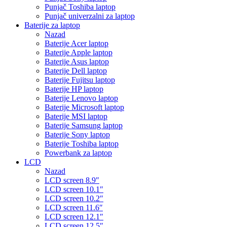
Punjač Toshiba laptop
Punjač univerzalni za laptop
Baterije za laptop
Nazad
Baterije Acer laptop
Baterije Apple laptop
Baterije Asus laptop
Baterije Dell laptop
Baterije Fujitsu laptop
Baterije HP laptop
Baterije Lenovo laptop
Baterije Microsoft laptop
Baterije MSI laptop
Baterije Samsung laptop
Baterije Sony laptop
Baterije Toshiba laptop
Powerbank za laptop
LCD
Nazad
LCD screen 8.9″
LCD screen 10.1″
LCD screen 10.2″
LCD screen 11.6″
LCD screen 12.1″
LCD screen 12.5″