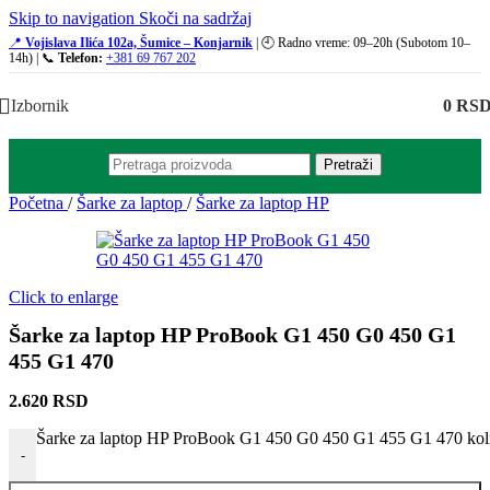
Skip to navigation
Skoči na sadržaj
📍
Vojislava Ilića 102a, Šumice – Konjarnik
| 🕘 Radno vreme: 09–20h (Subotom 10–
14h) | 📞
Telefon:
+381 69 767 202
Izbornik
0
RS
Pretraži
Početna
/
Šarke za laptop
/
Šarke za laptop HP
Click to enlarge
Šarke za laptop HP ProBook G1 450 G0 450 G1
455 G1 470
2.620
RSD
Šarke za laptop HP ProBook G1 450 G0 450 G1 455 G1 470 kol
-