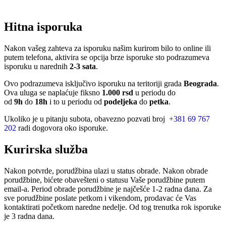
Hitna isporuka
Nakon vašeg zahteva za isporuku našim kurirom bilo to online ili
putem telefona, aktivira se opcija brze isporuke sto podrazumeva
isporuku u narednih
2-3 sata
.
Ovo podrazumeva isključivo isporuku na teritoriji grada
Beograda
.
Ova uluga se naplaćuje fiksno
1.000 rsd
u periodu do
od
9h
do
18h
i to u periodu od
podeljeka
do
petka
.
Ukoliko je u pitanju subota, obavezno pozvati broj
+381 69 767
202
radi dogovora oko isporuke.
Kurirska služba
Nakon potvrde, porudžbina ulazi u status obrade. Nakon obrade
porudžbine, bićete obavešteni o statusu Vaše porudžbine putem
email-a. Period obrade porudžbine je najčešće 1-2 radna dana. Za
sve porudžbine poslate petkom i vikendom, prodavac će Vas
kontaktirati početkom naredne nedelje. Od tog trenutka rok isporuke
je 3 radna dana.