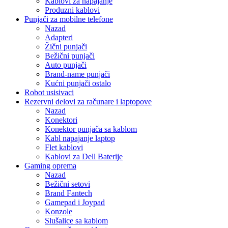
Kablovi za napajanje
Produzni kablovi
Punjači za mobilne telefone
Nazad
Adapteri
Žični punjači
Bežični punjači
Auto punjači
Brand-name punjači
Kućni punjači ostalo
Robot usisivaci
Rezervni delovi za računare i laptopove
Nazad
Konektori
Konektor punjača sa kablom
Kabl napajanje laptop
Flet kablovi
Kablovi za Dell Baterije
Gaming oprema
Nazad
Bežični setovi
Brand Fantech
Gamepad i Joypad
Konzole
Slušalice sa kablom