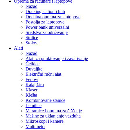
Oprema za računare i laptopove
Nazad
Docking station i hub
Dodatna oprema za laptopove
Postolja za laptopove
Power bank univerzalni
Sredstva za održavanje
Stolice
Stolovi
Alati
Nazad
Alati za punktovanje i zavarivanje
Četkice
Duvaljke
Električni ručni alat
Fenovi
Kalaj žica
Klaseri
Klešta
Kombinovane stanice
Lemilice
Maramice i oprema za čiščenje
Mašine za uklanjanje vazduha
Mikroskopi i kamere
Multimetri