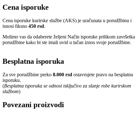
Cena isporuke
Cena isporuke kurirske službe (AKS) je uračunata u porudžbinu i
isnosi fiksno
450 rsd
.
Molimo vas da odaberete željeni Način isporuke prilikom završetka
porudžbine kako bi ste imali uvid u tačan iznos svoje porudžbine.
Besplatna isporuka
Za sve porudžbine preko
8.000 rsd
ostavrujete pravo na besplatnu
isporuku.
(
Besplatna isporuka se odnosi isključivo za slanje robe kurirskom
službom
)
Povezani proizvodi