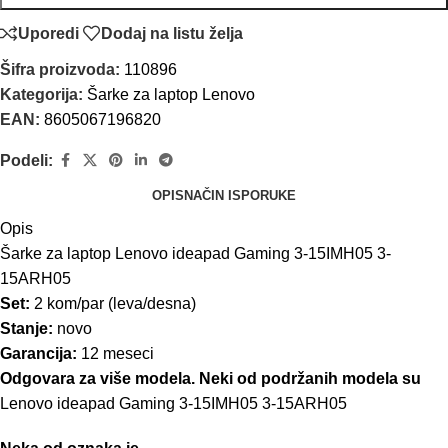
Uporedi
Dodaj na listu želja
Šifra proizvoda:
110896
Kategorija:
Šarke za laptop Lenovo
EAN:
8605067196820
Podeli:
OPIS
NAČIN ISPORUKE
Opis
Šarke za laptop Lenovo ideapad Gaming 3-15IMH05 3-
15ARH05
Set:
2 kom/par (leva/desna)
Stanje:
novo
Garancija:
12 meseci
Odgovara za više modela. Neki od podržanih modela su
Lenovo ideapad Gaming 3-15IMH05 3-15ARH05