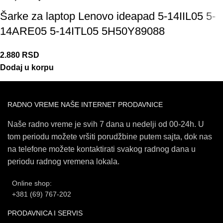
Šarke za laptop Lenovo ideapad 5-14IIL05 5-
14ARE05 5-14ITL05 5H50Y89088
2.880
RSD
Dodaj u korpu
RADNO VREME NAŠE INTERNET PRODAVNICE
Naše radno vreme je svih 7 dana u nedelji od 00-24h. U
tom periodu možete vršiti porudžbine putem sajta, dok nas
na telefone možete kontaktirati svakog radnog dana u
periodu radnog vremena lokala.
Online shop:
+381 (69) 767-202
PRODAVNICA I SERVIS