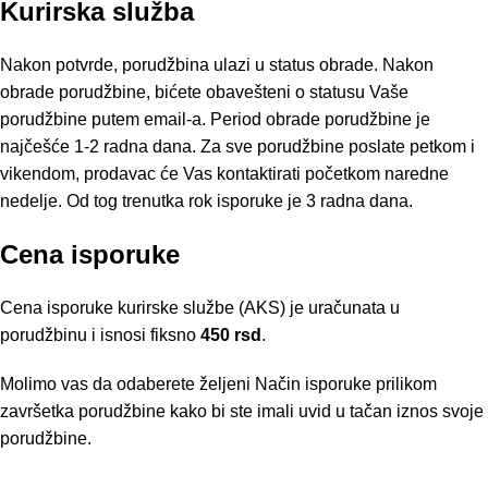
Kurirska služba
Nakon potvrde, porudžbina ulazi u status obrade. Nakon
obrade porudžbine, bićete obavešteni o statusu Vaše
porudžbine putem email-a. Period obrade porudžbine je
najčešće 1-2 radna dana. Za sve porudžbine poslate petkom i
vikendom, prodavac će Vas kontaktirati početkom naredne
nedelje. Od tog trenutka rok isporuke je 3 radna dana.
Cena isporuke
Cena isporuke kurirske službe (AKS) je uračunata u
porudžbinu i isnosi fiksno
450 rsd
.
Molimo vas da odaberete željeni Način isporuke prilikom
završetka porudžbine kako bi ste imali uvid u tačan iznos svoje
porudžbine.