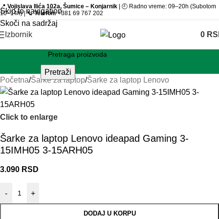
📍
Vojislava Ilića 102a, Šumice – Konjarnik
| 🕘 Radno vreme: 09–20h (Subotom
Skip to navigation
10–14h) | 📞
Telefon:
+381 69 767 202
Skoči na sadržaj
Izbornik
0
RS
Pretraži
Početna
/
Šarke za laptop
/
Šarke za laptop Lenovo
Click to enlarge
Šarke za laptop Lenovo ideapad Gaming 3-
15IMH05 3-15ARH05
3.090
RSD
-
+
DODAJ U KORPU