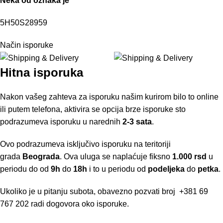
Neka od oznaka je
5H50S28959
Način isporuke
Hitna isporuka
Nakon vašeg zahteva za isporuku našim kurirom bilo to online
ili putem telefona, aktivira se opcija brze isporuke sto
podrazumeva isporuku u narednih
2-3 sata
.
Ovo podrazumeva isključivo isporuku na teritoriji
grada
Beograda
. Ova uluga se naplaćuje fiksno
1.000 rsd
u
periodu do od
9h
do
18h
i to u periodu od
podeljeka
do
petka
.
Ukoliko je u pitanju subota, obavezno pozvati broj
+381 69
767 202
radi dogovora oko isporuke.