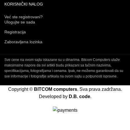
KORISNIČKI NALOG
Već ste registrovani?
Ulogujte se sada
Registracija
Zaboravljena lozinka
Sve cene na ovom sajtu iskazane su u dinarima. Bitcom Computers ulaže
maksimalne napore da svi artikli budu prikazani sa tačnim nazivima,
specifikacijama, fotografijama i cenama. Ipak, ne možemo garantovati da su
sve informacije i fotografije artikala na ovom sajtu u potpunosti ispravne.
Copyright ©
BITCOM computers
. Sva prava zadržana.
Developed by
D.B. code
.