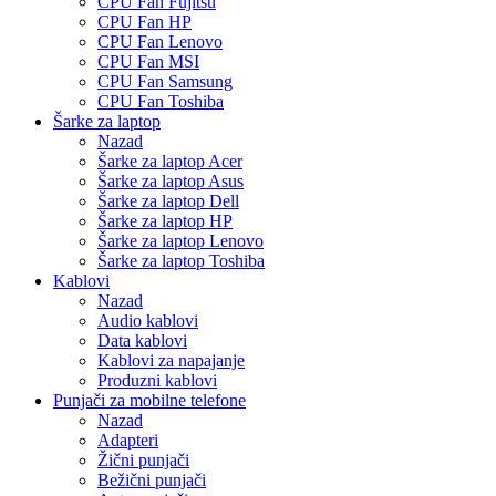
CPU Fan Fujitsu
CPU Fan HP
CPU Fan Lenovo
CPU Fan MSI
CPU Fan Samsung
CPU Fan Toshiba
Šarke za laptop
Nazad
Šarke za laptop Acer
Šarke za laptop Asus
Šarke za laptop Dell
Šarke za laptop HP
Šarke za laptop Lenovo
Šarke za laptop Toshiba
Kablovi
Nazad
Audio kablovi
Data kablovi
Kablovi za napajanje
Produzni kablovi
Punjači za mobilne telefone
Nazad
Adapteri
Žični punjači
Bežični punjači