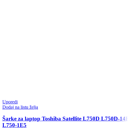
Uporedi
Dodaj na listu želja
Šarke za laptop Toshiba Satellite L750D L750D-14R
L750-1E5