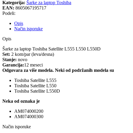
Kategorija:
Šarke za laptop Toshiba
EAN:
8605067195717
Podeli:
Opis
Način isporuke
Opis
Šarke za laptop Toshiba Satellite L555 L550 L550D
Set:
2 kom/par (leva/desna)
Stanje:
novo
Garancija:
12 meseci
Odgovara za više modela. Neki od podržanih modela su
Toshiba Satellite L555
Toshiba Satellite L550
Toshiba Satellite L550D
Neka od oznaka je
AM074000200
AM074000300
Način isporuke