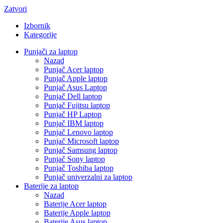
Zatvori
Izbornik
Kategorije
Punjači za laptop
Nazad
Punjač Acer laptop
Punjač Apple laptop
Punjač Asus Laptop
Punjač Dell laptop
Punjač Fujitsu laptop
Punjač HP Laptop
Punjač IBM laptop
Punjač Lenovo laptop
Punjač Microsoft laptop
Punjač Samsung laptop
Punjač Sony laptop
Punjač Toshiba laptop
Punjač univerzalni za laptop
Baterije za laptop
Nazad
Baterije Acer laptop
Baterije Apple laptop
Baterije Asus laptop