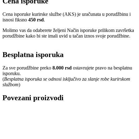
Cena isporuke
Cena isporuke kurirske službe (AKS) je uračunata u porudžbinu i
isnosi fiksno
450 rsd
.
Molimo vas da odaberete željeni Način isporuke prilikom završetka
porudžbine kako bi ste imali uvid u tačan iznos svoje porudžbine.
Besplatna isporuka
Za sve porudžbine preko
8.000 rsd
ostavrujete pravo na besplatnu
isporuku.
(
Besplatna isporuka se odnosi isključivo za slanje robe kurirskom
službom
)
Povezani proizvodi