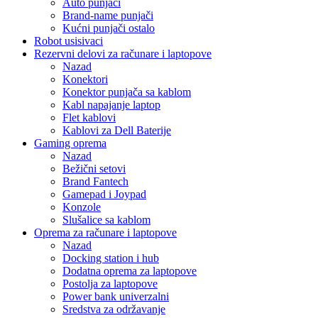
Auto punjači
Brand-name punjači
Kućni punjači ostalo
Robot usisivaci
Rezervni delovi za računare i laptopove
Nazad
Konektori
Konektor punjača sa kablom
Kabl napajanje laptop
Flet kablovi
Kablovi za Dell Baterije
Gaming oprema
Nazad
Bežični setovi
Brand Fantech
Gamepad i Joypad
Konzole
Slušalice sa kablom
Oprema za računare i laptopove
Nazad
Docking station i hub
Dodatna oprema za laptopove
Postolja za laptopove
Power bank univerzalni
Sredstva za održavanje