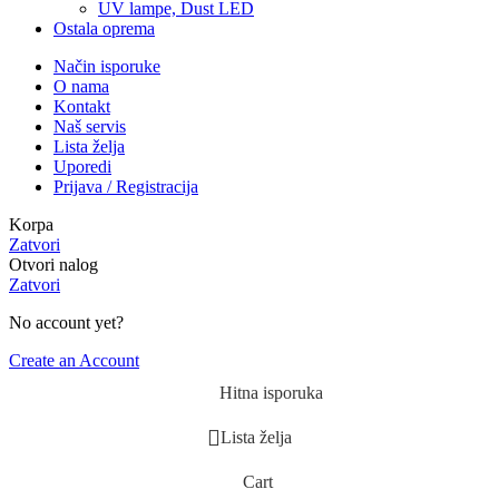
UV lampe, Dust LED
Ostala oprema
Način isporuke
O nama
Kontakt
Naš servis
Lista želja
Uporedi
Prijava / Registracija
Korpa
Zatvori
Otvori nalog
Zatvori
No account yet?
Create an Account
Hitna isporuka
Lista želja
Cart