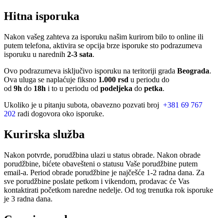
Hitna isporuka
Nakon vašeg zahteva za isporuku našim kurirom bilo to online ili
putem telefona, aktivira se opcija brze isporuke sto podrazumeva
isporuku u narednih
2-3 sata
.
Ovo podrazumeva isključivo isporuku na teritoriji grada
Beograda
.
Ova uluga se naplaćuje fiksno
1.000 rsd
u periodu do
od
9h
do
18h
i to u periodu od
podeljeka
do
petka
.
Ukoliko je u pitanju subota, obavezno pozvati broj
+381 69 767
202
radi dogovora oko isporuke.
Kurirska služba
Nakon potvrde, porudžbina ulazi u status obrade. Nakon obrade
porudžbine, bićete obavešteni o statusu Vaše porudžbine putem
email-a. Period obrade porudžbine je najčešće 1-2 radna dana. Za
sve porudžbine poslate petkom i vikendom, prodavac će Vas
kontaktirati početkom naredne nedelje. Od tog trenutka rok isporuke
je 3 radna dana.