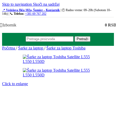
Skip to navigation
Skoči na sadržaj
📍
Vojislava Ilića 102a, Šumice – Konjarnik
| 🕘 Radno vreme: 09–20h (Subotom 10–
14h) | 📞
Telefon:
+381 69 767 202
Izbornik
0
RS
Pretraži
Početna
/
Šarke za laptop
/
Šarke za laptop Toshiba
Click to enlarge