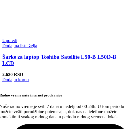
Uporedi
Dodaj na listu želja
Šarke za laptop Toshiba Satellite L50-B L50D-B
LCD
2.620
RSD
Dodaj u korpu
Radno vreme naše internet prodavnice
Naše radno vreme je svih 7 dana u nedelji od 00-24h. U tom periodu
možete vršiti porudžbine putem sajta, dok nas na telefone možete
kontaktirati svakog radnog dana u periodu radnog vremena lokala.