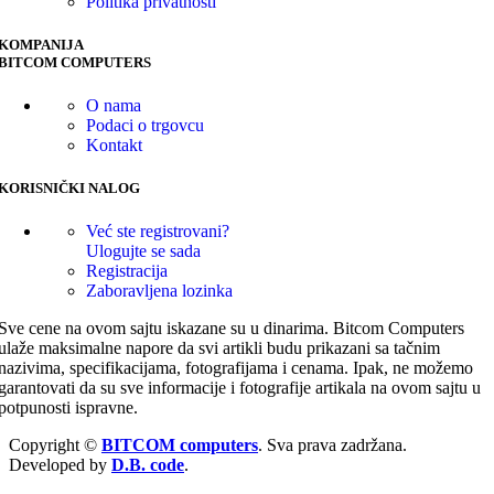
Politika privatnosti
KOMPANIJA
BITCOM COMPUTERS
O nama
Podaci o trgovcu
Kontakt
KORISNIČKI NALOG
Već ste registrovani?
Ulogujte se sada
Registracija
Zaboravljena lozinka
Sve cene na ovom sajtu iskazane su u dinarima. Bitcom Computers
ulaže maksimalne napore da svi artikli budu prikazani sa tačnim
nazivima, specifikacijama, fotografijama i cenama. Ipak, ne možemo
garantovati da su sve informacije i fotografije artikala na ovom sajtu u
potpunosti ispravne.
Copyright ©
BITCOM computers
. Sva prava zadržana.
Developed by
D.B. code
.