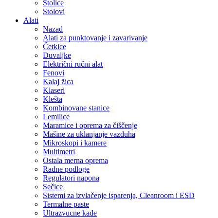
Stolice
Stolovi
Alati
Nazad
Alati za punktovanje i zavarivanje
Četkice
Duvaljke
Električni ručni alat
Fenovi
Kalaj žica
Klaseri
Klešta
Kombinovane stanice
Lemilice
Maramice i oprema za čiščenje
Mašine za uklanjanje vazduha
Mikroskopi i kamere
Multimetri
Ostala merna oprema
Radne podloge
Regulatori napona
Sečice
Sistemi za izvlačenje isparenja, Cleanroom i ESD
Termalne paste
Ultrazvucne kade