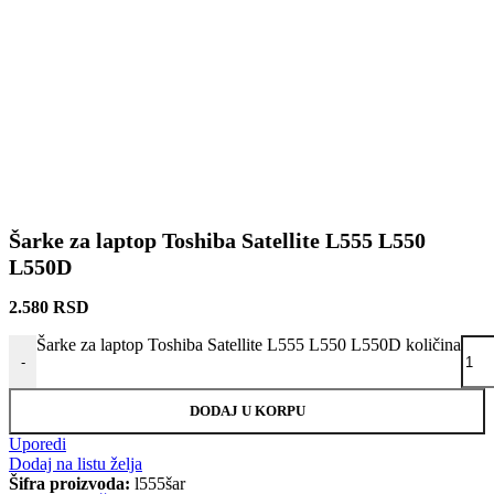
Šarke za laptop Toshiba Satellite L555 L550
L550D
2.580
RSD
Šarke za laptop Toshiba Satellite L555 L550 L550D količina
-
DODAJ U KORPU
Uporedi
Dodaj na listu želja
Šifra proizvoda:
l555šar