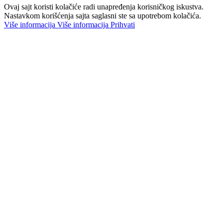
Ovaj sajt koristi kolačiće radi unapređenja korisničkog iskustva.
Nastavkom korišćenja sajta saglasni ste sa upotrebom kolačića.
Više informacija
Više informacija
Prihvati