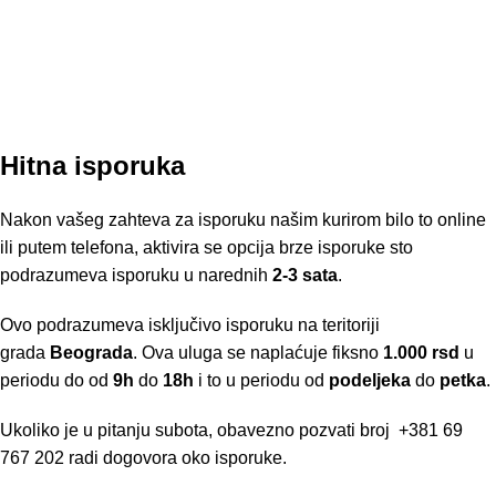
Hitna isporuka
Nakon vašeg zahteva za isporuku našim kurirom bilo to online
ili putem telefona, aktivira se opcija brze isporuke sto
podrazumeva isporuku u narednih
2-3 sata
.
Ovo podrazumeva isključivo isporuku na teritoriji
grada
Beograda
. Ova uluga se naplaćuje fiksno
1.000 rsd
u
periodu do od
9h
do
18h
i to u periodu od
podeljeka
do
petka
.
Ukoliko je u pitanju subota, obavezno pozvati broj
+381 69
767 202
radi dogovora oko isporuke.