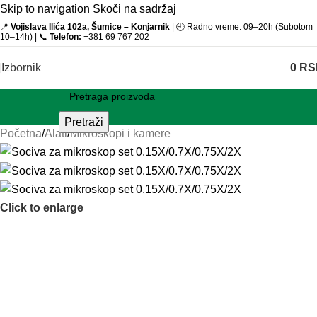
Skip to navigation
Skoči na sadržaj
📍
Vojislava Ilića 102a, Šumice – Konjarnik
| 🕘 Radno vreme: 09–20h (Subotom
10–14h) | 📞
Telefon:
+381 69 767 202
Izbornik
0
RS
Pretraži
Početna
/
Alati
/
Mikroskopi i kamere
Click to enlarge