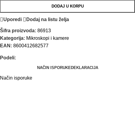
DODAJ U KORPU
Uporedi
Dodaj na listu želja
Šifra proizvoda:
86913
Kategorija:
Mikroskopi i kamere
EAN:
8600412682577
Podeli:
NAČIN ISPORUKE
DEKLARACIJA
Način isporuke