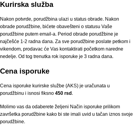
Kurirska služba
Nakon potvrde, porudžbina ulazi u status obrade. Nakon
obrade porudžbine, bićete obavešteni o statusu Vaše
porudžbine putem email-a. Period obrade porudžbine je
najčešće 1-2 radna dana. Za sve porudžbine poslate petkom i
vikendom, prodavac će Vas kontaktirati početkom naredne
nedelje. Od tog trenutka rok isporuke je 3 radna dana.
Cena isporuke
Cena isporuke kurirske službe (AKS) je uračunata u
porudžbinu i isnosi fiksno
450 rsd
.
Molimo vas da odaberete željeni Način isporuke prilikom
završetka porudžbine kako bi ste imali uvid u tačan iznos svoje
porudžbine.