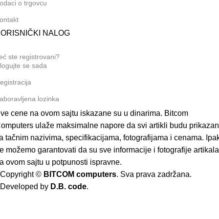
odaci o trgovcu
ontakt
ORISNIČKI NALOG
eć ste registrovani?
logujte se sada
egistracija
aboravljena lozinka
ve cene na ovom sajtu iskazane su u dinarima. Bitcom
omputers ulaže maksimalne napore da svi artikli budu prikazan
a tačnim nazivima, specifikacijama, fotografijama i cenama. Ipak
e možemo garantovati da su sve informacije i fotografije artikala
a ovom sajtu u potpunosti ispravne.
Copyright ©
BITCOM computers
. Sva prava zadržana.
Developed by
D.B. code
.