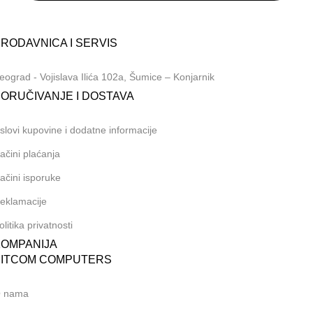
nline shop:
381 (69) 767-202
RODAVNICA I SERVIS
eograd - Vojislava Ilića 102a, Šumice – Konjarnik
ORUČIVANJE I DOSTAVA
slovi kupovine i dodatne informacije
ačini plaćanja
ačini isporuke
eklamacije
olitika privatnosti
KOMPANIJA
BITCOM COMPUTERS
 nama