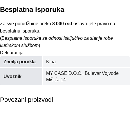
Besplatna isporuka
Za sve porudžbine preko
8.000 rsd
ostavrujete pravo na
besplatnu isporuku.
(
Besplatna isporuka se odnosi isključivo za slanje robe
kurirskom službom
)
Deklaracija
Zemlja porekla
Kina
MY CASE D.O.O., Bulevar Vojvode
Uvoznik
Mišića 14
Povezani proizvodi