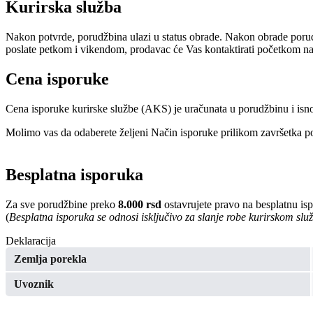
Kurirska služba
Nakon potvrde, porudžbina ulazi u status obrade. Nakon obrade porud
poslate petkom i vikendom, prodavac će Vas kontaktirati početkom nar
Cena isporuke
Cena isporuke kurirske službe (AKS) je uračunata u porudžbinu i isn
Molimo vas da odaberete željeni Način isporuke prilikom završetka po
Besplatna isporuka
Za sve porudžbine preko
8.000 rsd
ostavrujete pravo na besplatnu is
(
Besplatna isporuka se odnosi isključivo za slanje robe kurirskom sl
Deklaracija
Zemlja porekla
Uvoznik