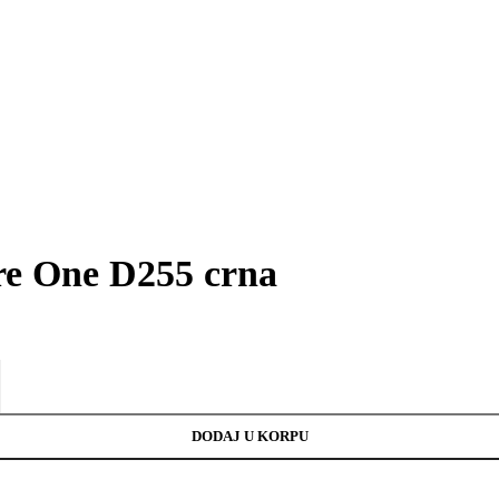
ire One D255 crna
DODAJ U KORPU