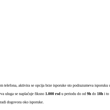
em telefona, aktivira se opcija brze isporuke sto podrazumeva isporuku
Ova uluga se naplaćuje fiksno
1.000 rsd
u periodu do od
9h
do
18h
i to
radi dogovora oko isporuke.