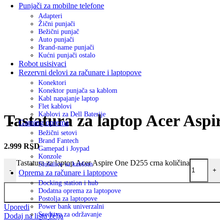
Punjači za mobilne telefone
Adapteri
Žični punjači
Bežični punjač
Auto punjači
Brand-name punjači
Kućni punjači ostalo
Robot usisivaci
Rezervni delovi za računare i laptopove
Konektori
Konektor punjača sa kablom
Kabl napajanje laptop
Flet kablovi
Kablovi za Dell Baterije
Tastatura za laptop Acer Asp
Gaming oprema
Bežični setovi
Brand Fantech
2.999
RSD
Gamepad i Joypad
Konzole
Tastatura za laptop Acer Aspire One D255 crna količina
Slušalice sa kablom
-
+
Oprema za računare i laptopove
Docking station i hub
Dodatna oprema za laptopove
Postolja za laptopove
Uporedi
Power bank univerzalni
Sredstva za održavanje
Dodaj na listu želja