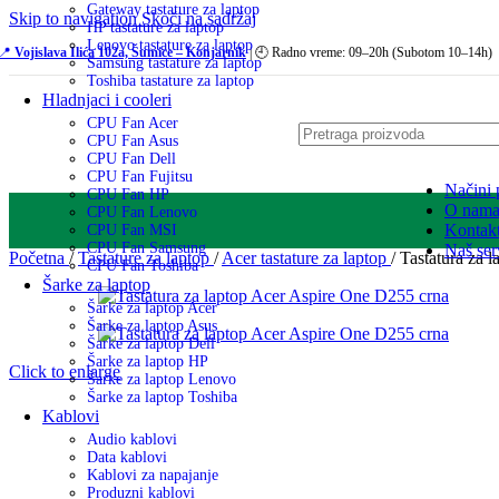
Gateway tastature za laptop
Skip to navigation
Skoči na sadržaj
HP tastature za laptop
Lenovo tastature za laptop
📍
Vojislava Ilića 102a, Šumice – Konjarnik
| 🕘 Radno vreme: 09–20h (Subotom 10–14h)
Samsung tastature za laptop
Toshiba tastature za laptop
Hladnjaci i cooleri
CPU Fan Acer
CPU Fan Asus
CPU Fan Dell
CPU Fan Fujitsu
Načini 
CPU Fan HP
O nam
CPU Fan Lenovo
Kontak
CPU Fan MSI
CPU Fan Samsung
Naš ser
Početna
/
Tastature za laptop
/
Acer tastature za laptop
/
Tastatura za 
CPU Fan Toshiba
Šarke za laptop
Šarke za laptop Acer
Šarke za laptop Asus
Šarke za laptop Dell
Šarke za laptop HP
Click to enlarge
Šarke za laptop Lenovo
Šarke za laptop Toshiba
Kablovi
Audio kablovi
Data kablovi
Kablovi za napajanje
Produzni kablovi