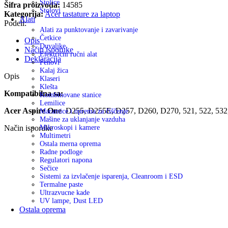
Stolice
Šifra proizvoda:
14585
Stolovi
Kategorija:
Acer tastature za laptop
Alati
Podeli:
Alati za punktovanje i zavarivanje
Četkice
Opis
Duvaljke
Način isporuke
Električni ručni alat
Deklaracija
Fenovi
Kalaj žica
Opis
Klaseri
Klešta
Kompatibilna sa:
Kombinovane stanice
Lemilice
Acer Aspire One
D255, D255E, D257, D260, D270, 521, 522, 532
Maramice i oprema za čiščenje
Mašine za uklanjanje vazduha
Način isporuke
Mikroskopi i kamere
Multimetri
Ostala merna oprema
Radne podloge
Regulatori napona
Sečice
Sistemi za izvlačenje isparenja, Cleanroom i ESD
Termalne paste
Ultrazvucne kade
UV lampe, Dust LED
Ostala oprema