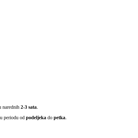
 u narednih
2-3 sata
.
 u periodu od
podeljeka
do
petka
.