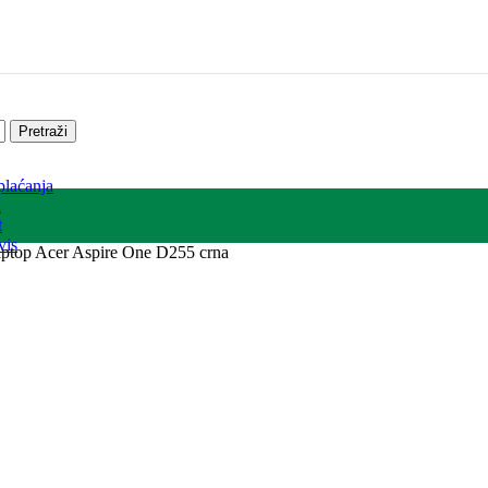
Pretraži
plaćanja
a
t
vis
laptop Acer Aspire One D255 crna