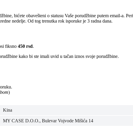
žbine, bićete obavešteni o statusu Vaše porudžbine putem email-a. Per
edne nedelje. Od tog trenutka rok isporuke je 3 radna dana.
osi fiksno
450 rsd
.
rudžbine kako bi ste imali uvid u tačan iznos svoje porudžbine.
poruku.
užbom
)
Kina
MY CASE D.O.O., Bulevar Vojvode Mišića 14