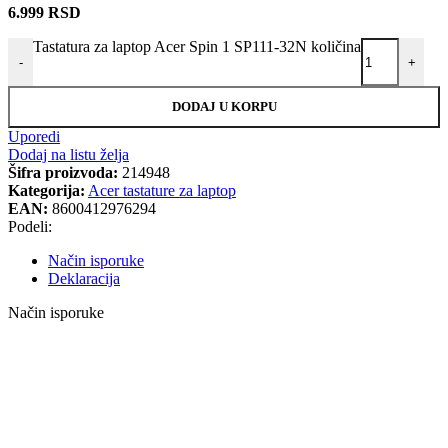
6.999
RSD
Tastatura za laptop Acer Spin 1 SP111-32N količina
-
+
DODAJ U KORPU
Uporedi
Dodaj na listu želja
Šifra proizvoda:
214948
Kategorija:
Acer tastature za laptop
EAN:
8600412976294
Podeli:
Način isporuke
Deklaracija
Način isporuke