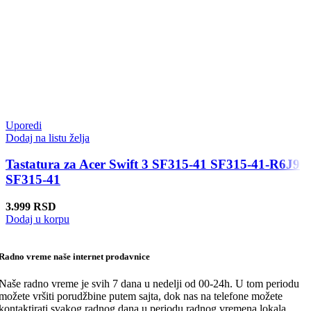
Uporedi
Dodaj na listu želja
Tastatura za Acer Swift 3 SF315-41 SF315-41-R6J9
SF315-41
3.999
RSD
Dodaj u korpu
Radno vreme naše internet prodavnice
Naše radno vreme je svih 7 dana u nedelji od 00-24h. U tom periodu
možete vršiti porudžbine putem sajta, dok nas na telefone možete
kontaktirati svakog radnog dana u periodu radnog vremena lokala.