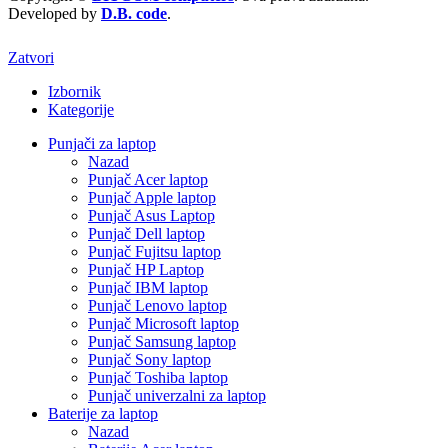
Developed by
D.B. code
.
Zatvori
Izbornik
Kategorije
Punjači za laptop
Nazad
Punjač Acer laptop
Punjač Apple laptop
Punjač Asus Laptop
Punjač Dell laptop
Punjač Fujitsu laptop
Punjač HP Laptop
Punjač IBM laptop
Punjač Lenovo laptop
Punjač Microsoft laptop
Punjač Samsung laptop
Punjač Sony laptop
Punjač Toshiba laptop
Punjač univerzalni za laptop
Baterije za laptop
Nazad