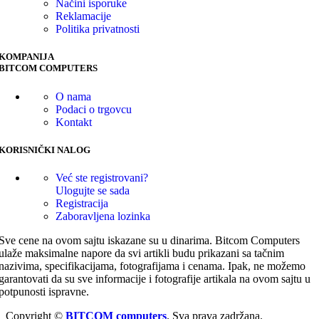
Načini isporuke
Reklamacije
Politika privatnosti
KOMPANIJA
BITCOM COMPUTERS
O nama
Podaci o trgovcu
Kontakt
KORISNIČKI NALOG
Već ste registrovani?
Ulogujte se sada
Registracija
Zaboravljena lozinka
Sve cene na ovom sajtu iskazane su u dinarima. Bitcom Computers
ulaže maksimalne napore da svi artikli budu prikazani sa tačnim
nazivima, specifikacijama, fotografijama i cenama. Ipak, ne možemo
garantovati da su sve informacije i fotografije artikala na ovom sajtu u
potpunosti ispravne.
Copyright ©
BITCOM computers
. Sva prava zadržana.