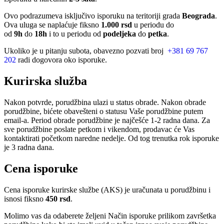
Ovo podrazumeva isključivo isporuku na teritoriji grada
Beograda
.
Ova uluga se naplaćuje fiksno
1.000 rsd
u periodu do
od
9h
do
18h
i to u periodu od
podeljeka
do
petka
.
Ukoliko je u pitanju subota, obavezno pozvati broj
+381 69 767
202
radi dogovora oko isporuke.
Kurirska služba
Nakon potvrde, porudžbina ulazi u status obrade. Nakon obrade
porudžbine, bićete obavešteni o statusu Vaše porudžbine putem
email-a. Period obrade porudžbine je najčešće 1-2 radna dana. Za
sve porudžbine poslate petkom i vikendom, prodavac će Vas
kontaktirati početkom naredne nedelje. Od tog trenutka rok isporuke
je 3 radna dana.
Cena isporuke
Cena isporuke kurirske službe (AKS) je uračunata u porudžbinu i
isnosi fiksno
450 rsd
.
Molimo vas da odaberete željeni Način isporuke prilikom završetka