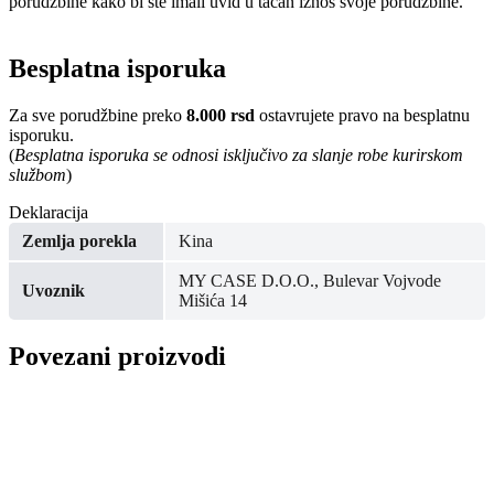
porudžbine kako bi ste imali uvid u tačan iznos svoje porudžbine.
Besplatna isporuka
Za sve porudžbine preko
8.000 rsd
ostavrujete pravo na besplatnu
isporuku.
(
Besplatna isporuka se odnosi isključivo za slanje robe kurirskom
službom
)
Deklaracija
Zemlja porekla
Kina
MY CASE D.O.O., Bulevar Vojvode
Uvoznik
Mišića 14
Povezani proizvodi