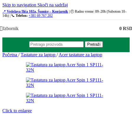
Skip to navigation
Skoči na sadržaj
📍
Vojislava Ilića 102a, Šumice – Konjarnik
| 🕘 Radno vreme: 09–20h (Subotom 10–
14h) | 📞
Telefon:
+381 69 767 202
Izbornik
0
RS
Pretraži
Početna
/
Tastature za laptop
/
Acer tastature za laptop
Click to enlarge