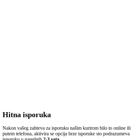
Hitna isporuka
Nakon vašeg zahteva za isporuku našim kurirom bilo to online ili
putem telefona, aktivira se opcija brze isporuke sto podrazumeva
isporuku u narednih
2-3 sata
.