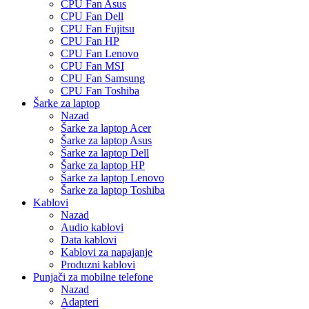
CPU Fan Asus
CPU Fan Dell
CPU Fan Fujitsu
CPU Fan HP
CPU Fan Lenovo
CPU Fan MSI
CPU Fan Samsung
CPU Fan Toshiba
Šarke za laptop
Nazad
Šarke za laptop Acer
Šarke za laptop Asus
Šarke za laptop Dell
Šarke za laptop HP
Šarke za laptop Lenovo
Šarke za laptop Toshiba
Kablovi
Nazad
Audio kablovi
Data kablovi
Kablovi za napajanje
Produzni kablovi
Punjači za mobilne telefone
Nazad
Adapteri