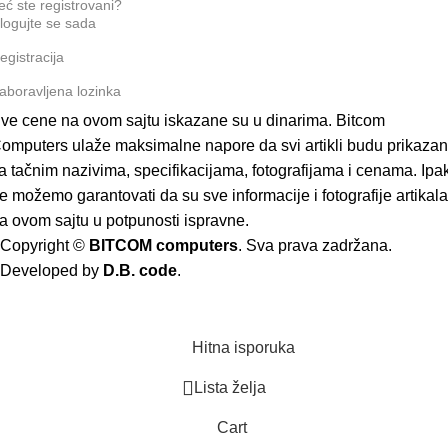
eć ste registrovani?
logujte se sada
egistracija
aboravljena lozinka
ve cene na ovom sajtu iskazane su u dinarima. Bitcom
omputers ulaže maksimalne napore da svi artikli budu prikazan
a tačnim nazivima, specifikacijama, fotografijama i cenama. Ipak
e možemo garantovati da su sve informacije i fotografije artikala
a ovom sajtu u potpunosti ispravne.
Copyright ©
BITCOM computers
. Sva prava zadržana.
Developed by
D.B. code
.
Hitna isporuka
Lista želja
Cart