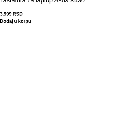
Tastatura za laptop Asus X430
3.999
RSD
Dodaj u korpu