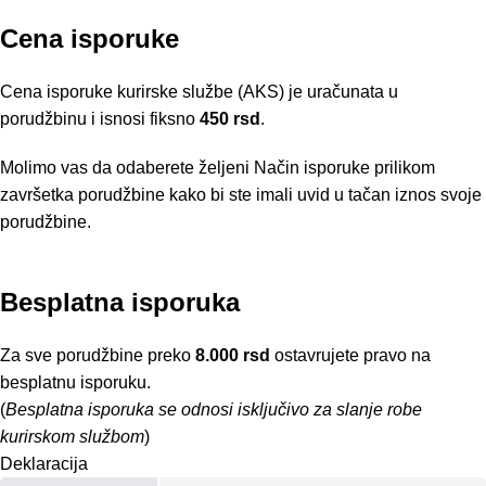
Cena isporuke
Cena isporuke kurirske službe (AKS) je uračunata u
porudžbinu i isnosi fiksno
450 rsd
.
Molimo vas da odaberete željeni Način isporuke prilikom
završetka porudžbine kako bi ste imali uvid u tačan iznos svoje
porudžbine.
Besplatna isporuka
Za sve porudžbine preko
8.000 rsd
ostavrujete pravo na
besplatnu isporuku.
(
Besplatna isporuka se odnosi isključivo za slanje robe
kurirskom službom
)
Deklaracija