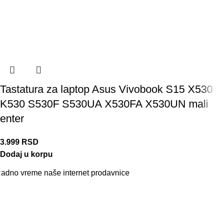
Tastatura za laptop Asus Vivobook S15 X530
K530 S530F S530UA X530FA X530UN mali
enter
3.999
RSD
Dodaj u korpu
adno vreme naše internet prodavnice
aše radno vreme je svih 7 dana u nedelji od 00-24h. U tom
eriodu možete vršiti porudžbine putem sajta, dok nas na telefon
ožete kontaktirati svakog radnog dana u periodu radnog