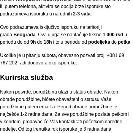
ili putem telefona, aktivira se opcija brze isporuke sto
podrazumeva isporuku u narednih
2-3 sata
.
Ovo podrazumeva isključivo isporuku na teritoriji
grada
Beograda
. Ova uluga se naplaćuje fiksno
1.000 rsd
u
periodu do od
9h
do
18h
i to u periodu od
podeljeka
do
petka
.
Ukoliko je u pitanju subota, obavezno pozvati broj
+381 69
767 202
radi dogovora oko isporuke.
Kurirska služba
Nakon potvrde, porudžbina ulazi u status obrade. Nakon
obrade porudžbine, bićete obavešteni o statusu Vaše
porudžbine putem email-a. Period obrade porudžbine je
najčešće 1-2 radna dana. Za sve porudžbine poslate petkom i
vikendom, prodavac će Vas kontaktirati početkom naredne
nedelje. Od tog trenutka rok isporuke je 3 radna dana.