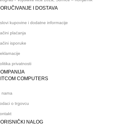
ORUČIVANJE I DOSTAVA
slovi kupovine i dodatne informacije
ačini plaćanja
ačini isporuke
eklamacije
olitika privatnosti
KOMPANIJA
BITCOM COMPUTERS
 nama
odaci o trgovcu
ontakt
ORISNIČKI NALOG