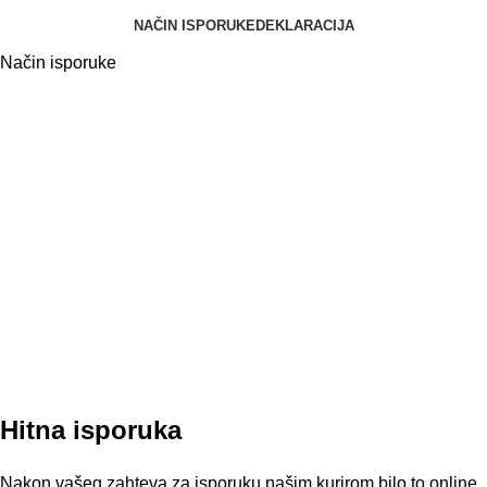
NAČIN ISPORUKE
DEKLARACIJA
Način isporuke
Hitna isporuka
Nakon vašeg zahteva za isporuku našim kurirom bilo to online