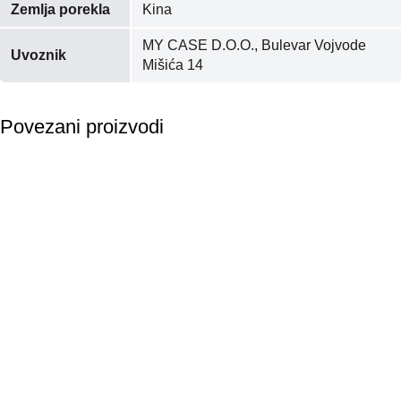
Zemlja porekla
Kina
MY CASE D.O.O., Bulevar Vojvode
Uvoznik
Mišića 14
Povezani proizvodi