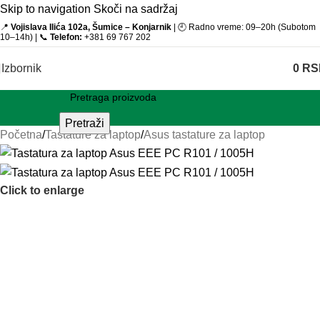
Skip to navigation
Skoči na sadržaj
📍
Vojislava Ilića 102a, Šumice – Konjarnik
| 🕘 Radno vreme: 09–20h (Subotom
10–14h) | 📞
Telefon:
+381 69 767 202
Izbornik
0
RS
Pretraži
Početna
/
Tastature za laptop
/
Asus tastature za laptop
Click to enlarge