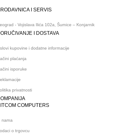
381 (69) 767-202
RODAVNICA I SERVIS
eograd - Vojislava Ilića 102a, Šumice – Konjarnik
ORUČIVANJE I DOSTAVA
slovi kupovine i dodatne informacije
ačini plaćanja
ačini isporuke
eklamacije
olitika privatnosti
KOMPANIJA
BITCOM COMPUTERS
 nama
odaci o trgovcu