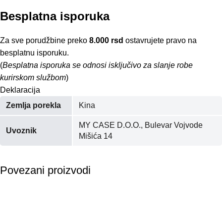
Besplatna isporuka
Za sve porudžbine preko
8.000 rsd
ostavrujete pravo na
besplatnu isporuku.
(
Besplatna isporuka se odnosi isključivo za slanje robe
kurirskom službom
)
Deklaracija
Zemlja porekla
Kina
MY CASE D.O.O., Bulevar Vojvode
Uvoznik
Mišića 14
Povezani proizvodi