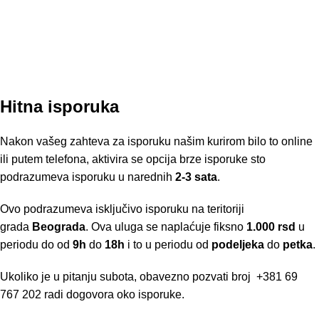
Hitna isporuka
Nakon vašeg zahteva za isporuku našim kurirom bilo to online
ili putem telefona, aktivira se opcija brze isporuke sto
podrazumeva isporuku u narednih
2-3 sata
.
Ovo podrazumeva isključivo isporuku na teritoriji
grada
Beograda
. Ova uluga se naplaćuje fiksno
1.000 rsd
u
periodu do od
9h
do
18h
i to u periodu od
podeljeka
do
petka
.
Ukoliko je u pitanju subota, obavezno pozvati broj
+381 69
767 202
radi dogovora oko isporuke.