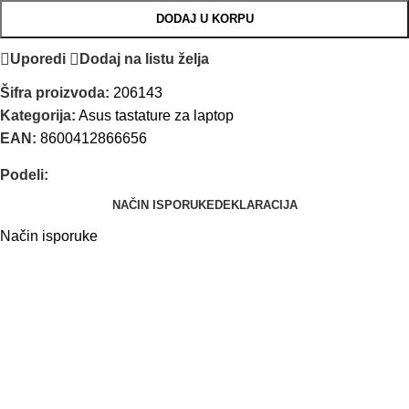
DODAJ U KORPU
Uporedi
Dodaj na listu želja
Šifra proizvoda:
206143
Kategorija:
Asus tastature za laptop
EAN:
8600412866656
Podeli:
NAČIN ISPORUKE
DEKLARACIJA
Način isporuke