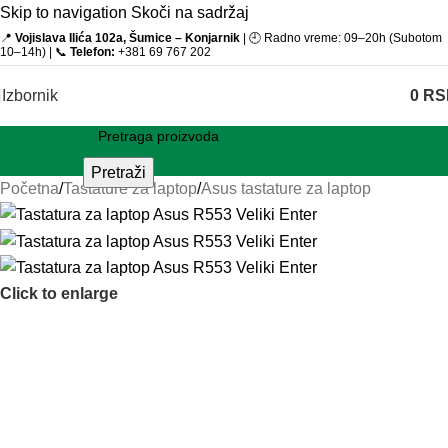
Skip to navigation
Skoči na sadržaj
📍
Vojislava Ilića 102a, Šumice – Konjarnik
| 🕘 Radno vreme: 09–20h (Subotom
10–14h) | 📞
Telefon:
+381 69 767 202
Izbornik
0
RS
Pretraži
Početna
/
Tastature za laptop
/
Asus tastature za laptop
Click to enlarge