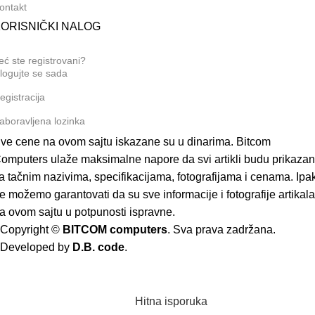
ontakt
ORISNIČKI NALOG
eć ste registrovani?
logujte se sada
egistracija
aboravljena lozinka
ve cene na ovom sajtu iskazane su u dinarima. Bitcom
omputers ulaže maksimalne napore da svi artikli budu prikazan
a tačnim nazivima, specifikacijama, fotografijama i cenama. Ipak
e možemo garantovati da su sve informacije i fotografije artikala
a ovom sajtu u potpunosti ispravne.
Copyright ©
BITCOM computers
. Sva prava zadržana.
Developed by
D.B. code
.
Hitna isporuka