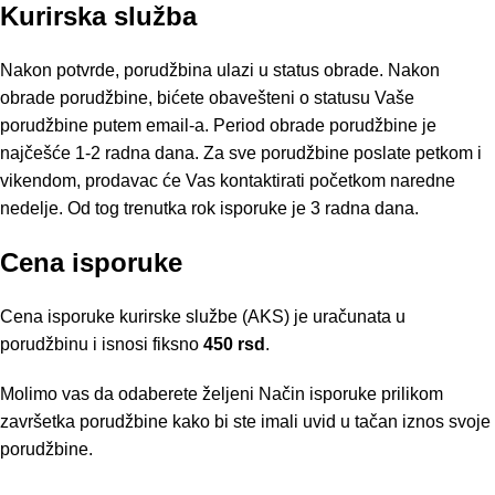
Kurirska služba
Nakon potvrde, porudžbina ulazi u status obrade. Nakon
obrade porudžbine, bićete obavešteni o statusu Vaše
porudžbine putem email-a. Period obrade porudžbine je
najčešće 1-2 radna dana. Za sve porudžbine poslate petkom i
vikendom, prodavac će Vas kontaktirati početkom naredne
nedelje. Od tog trenutka rok isporuke je 3 radna dana.
Cena isporuke
Cena isporuke kurirske službe (AKS) je uračunata u
porudžbinu i isnosi fiksno
450 rsd
.
Molimo vas da odaberete željeni Način isporuke prilikom
završetka porudžbine kako bi ste imali uvid u tačan iznos svoje
porudžbine.