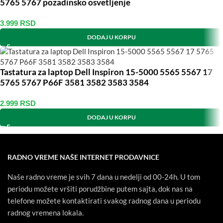
5765 5767 pozadinsko osvetljenje
3.999
RSD
DODAJ U KORPU
Tastatura za laptop Dell Inspiron 15-5000 5565 5567 17
5765 5767 P66F 3581 3582 3583 3584
2.999
RSD
DODAJ U KORPU
RADNO VREME NAŠE INTERNET PRODAVNICE
Naše radno vreme je svih 7 dana u nedelji od 00-24h. U tom
periodu možete vršiti porudžbine putem sajta, dok nas na
telefone možete kontaktirati svakog radnog dana u periodu
radnog vremena lokala.