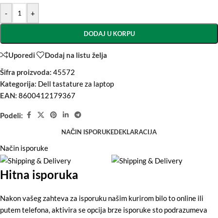
-
+
DODAJ U KORPU
Uporedi
Dodaj na listu želja
Šifra proizvoda:
45572
Kategorija:
Dell tastature za laptop
EAN:
8600412179367
Podeli:
NAČIN ISPORUKE
DEKLARACIJA
Način isporuke
Hitna isporuka
Nakon vašeg zahteva za isporuku našim kurirom bilo to online ili
putem telefona, aktivira se opcija brze isporuke sto podrazumeva