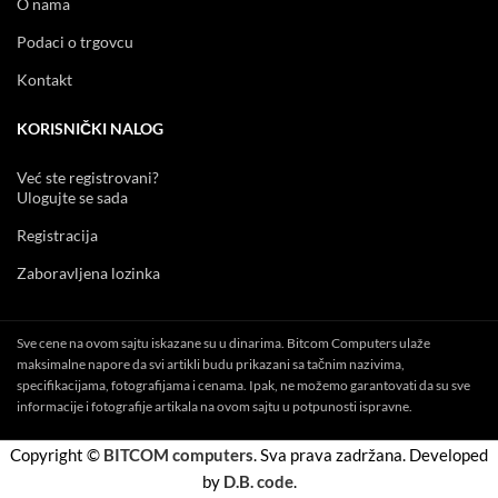
O nama
Podaci o trgovcu
Kontakt
KORISNIČKI NALOG
Već ste registrovani?
Ulogujte se sada
Registracija
Zaboravljena lozinka
Sve cene na ovom sajtu iskazane su u dinarima. Bitcom Computers ulaže
maksimalne napore da svi artikli budu prikazani sa tačnim nazivima,
specifikacijama, fotografijama i cenama. Ipak, ne možemo garantovati da su sve
informacije i fotografije artikala na ovom sajtu u potpunosti ispravne.
Copyright ©
BITCOM computers
. Sva prava zadržana. Developed
by
D.B. code
.