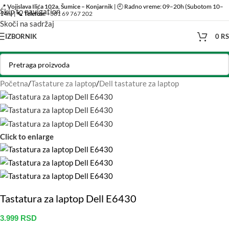
📍
Vojislava Ilića 102a, Šumice – Konjarnik
| 🕘 Radno vreme: 09–20h (Subotom 10–
Skip to navigation
14h) | 📞
Telefon:
+381 69 767 202
Skoči na sadržaj
IZBORNIK
0
R
Početna
/
Tastature za laptop
/
Dell tastature za laptop
Click to enlarge
Tastatura za laptop Dell E6430
3.999
RSD