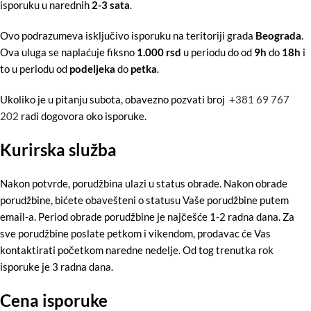
isporuku u narednih
2-3 sata
.
Ovo podrazumeva isključivo isporuku na teritoriji grada
Beograda
.
Ova uluga se naplaćuje fiksno
1.000 rsd
u periodu do od
9h
do
18h
i
to u periodu od
podeljeka
do
petka
.
Ukoliko je u pitanju subota, obavezno pozvati broj
+381 69 767
202
radi dogovora oko isporuke.
Kurirska služba
Nakon potvrde, porudžbina ulazi u status obrade. Nakon obrade
porudžbine, bićete obavešteni o statusu Vaše porudžbine putem
email-a. Period obrade porudžbine je najčešće 1-2 radna dana. Za
sve porudžbine poslate petkom i vikendom, prodavac će Vas
kontaktirati početkom naredne nedelje. Od tog trenutka rok
isporuke je 3 radna dana.
Cena isporuke