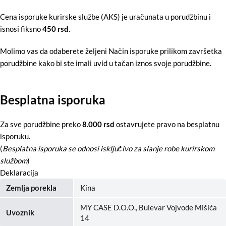
Cena isporuke kurirske službe (AKS) je uračunata u porudžbinu i
isnosi fiksno
450 rsd
.
Molimo vas da odaberete željeni Način isporuke prilikom završetka
porudžbine kako bi ste imali uvid u tačan iznos svoje porudžbine.
Besplatna isporuka
Za sve porudžbine preko
8.000 rsd
ostavrujete pravo na besplatnu
isporuku.
(
Besplatna isporuka se odnosi isključivo za slanje robe kurirskom
službom
)
Deklaracija
Zemlja porekla
Kina
MY CASE D.O.O., Bulevar Vojvode Mišića
Uvoznik
14