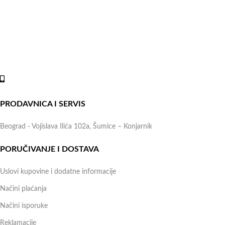
Naše radno vreme je svih 7 dana u nedelji od 00-24h. U tom
periodu možete vršiti porudžbine putem sajta, dok nas na telefone
možete kontaktirati svakog radnog dana u periodu radnog vremena
lokala.
Online shop:
+381 (69) 767-202
PRODAVNICA I SERVIS
Beograd - Vojislava Ilića 102a, Šumice – Konjarnik
PORUČIVANJE I DOSTAVA
Uslovi kupovine i dodatne informacije
Načini plaćanja
Načini isporuke
Reklamacije