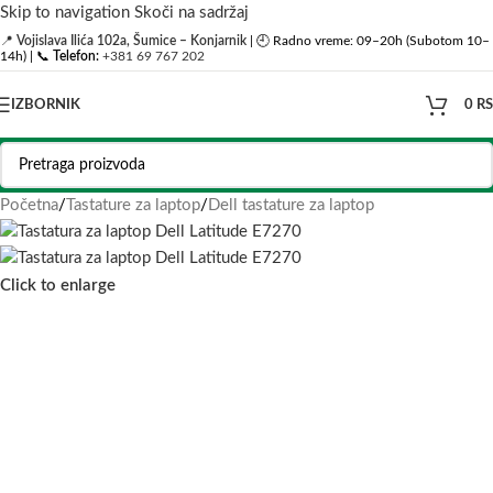
Skip to navigation
Skoči na sadržaj
📍
Vojislava Ilića 102a, Šumice – Konjarnik
| 🕘 Radno vreme: 09–20h (Subotom 10–
14h) | 📞
Telefon:
+381 69 767 202
IZBORNIK
0
R
Početna
/
Tastature za laptop
/
Dell tastature za laptop
Click to enlarge