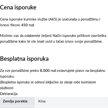
Cena isporuke
Cena isporuke kurirske službe (AKS) je uračunata u porudžbinu i
isnosi fiksno
450 rsd
.
Molimo vas da odaberete željeni Način isporuke prilikom završetka
porudžbine kako bi ste imali uvid u tačan iznos svoje porudžbine.
Besplatna isporuka
Za sve porudžbine preko
8.000 rsd
ostavrujete pravo na besplatnu
isporuku.
(
Besplatna isporuka se odnosi isključivo za slanje robe kurirskom
službom
)
Deklaracija
Zemlja porekla
Kina