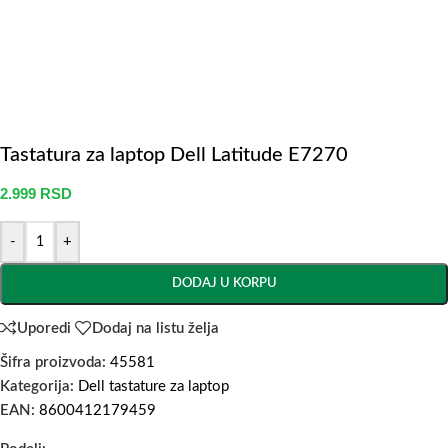
Tastatura za laptop Dell Latitude E7270
2.999
RSD
-
+
DODAJ U KORPU
Uporedi
Dodaj na listu želja
Šifra proizvoda:
45581
Kategorija:
Dell tastature za laptop
EAN:
8600412179459