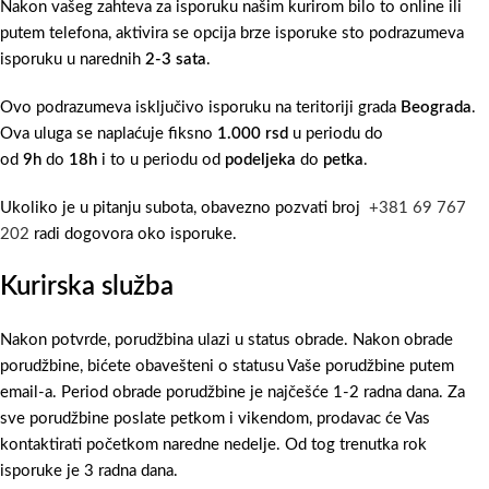
Nakon vašeg zahteva za isporuku našim kurirom bilo to online ili
putem telefona, aktivira se opcija brze isporuke sto podrazumeva
isporuku u narednih
2-3 sata
.
Ovo podrazumeva isključivo isporuku na teritoriji grada
Beograda
.
Ova uluga se naplaćuje fiksno
1.000 rsd
u periodu do
od
9h
do
18h
i to u periodu od
podeljeka
do
petka
.
Ukoliko je u pitanju subota, obavezno pozvati broj
+381 69 767
202
radi dogovora oko isporuke.
Kurirska služba
Nakon potvrde, porudžbina ulazi u status obrade. Nakon obrade
porudžbine, bićete obavešteni o statusu Vaše porudžbine putem
email-a. Period obrade porudžbine je najčešće 1-2 radna dana. Za
sve porudžbine poslate petkom i vikendom, prodavac će Vas
kontaktirati početkom naredne nedelje. Od tog trenutka rok
isporuke je 3 radna dana.