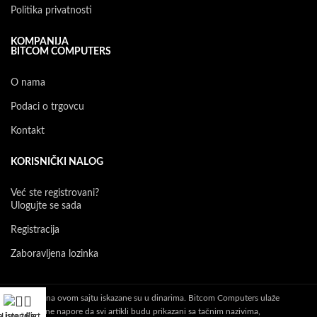
Politika privatnosti
KOMPANIJA
BITCOM COMPUTERS
O nama
Podaci o trgovcu
Kontakt
KORISNIČKI NALOG
Već ste registrovani?
Ulogujte se sada
Registracija
Zaboravljena lozinka
Sve cene na ovom sajtu iskazane su u dinarima. Bitcom Computers ulaže
maksimalne napore da svi artikli budu prikazani sa tačnim nazivima,
a isporuka
Lista želja
Cart