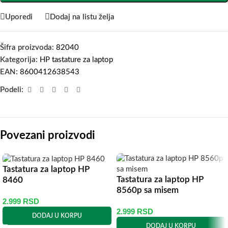
Uporedi
Dodaj na listu želja
Šifra proizvoda:
82040
Kategorija:
HP tastature za laptop
EAN:
8600412638543
Podeli:
Povezani proizvodi
Tastatura za laptop HP
Tastatura za laptop HP
8460
8560p sa misem
2.999
RSD
2.999
RSD
DODAJ U KORPU
DODAJ U KORPU