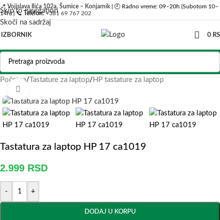
📍
Vojislava Ilića 102a, Šumice – Konjarnik
| 🕘 Radno vreme: 09–20h (Subotom 10–
Skip to navigation
14h) | 📞
Telefon:
+381 69 767 202
Skoči na sadržaj
IZBORNIK
0
R
Početna
/
Tastature za laptop
/
HP tastature za laptop
Click to enlarge
Tastatura za laptop HP 17 ca1019
2.999
RSD
-
+
DODAJ U KORPU