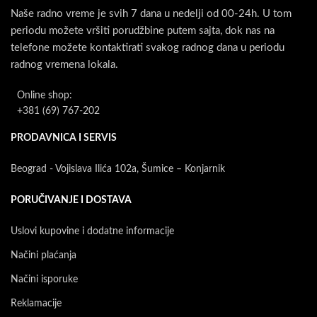
Naše radno vreme je svih 7 dana u nedelji od 00-24h. U tom
periodu možete vršiti porudžbine putem sajta, dok nas na
telefone možete kontaktirati svakog radnog dana u periodu
radnog vremena lokala.
Online shop:
+381 (69) 767-202
PRODAVNICA I SERVIS
Beograd - Vojislava Ilića 102a, Šumice – Konjarnik
PORUČIVANJE I DOSTAVA
Uslovi kupovine i dodatne informacije
Načini plaćanja
Načini isporuke
Reklamacije