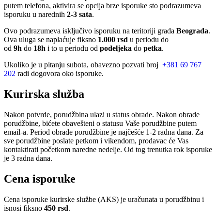
putem telefona, aktivira se opcija brze isporuke sto podrazumeva
isporuku u narednih
2-3 sata
.
Ovo podrazumeva isključivo isporuku na teritoriji grada
Beograda
.
Ova uluga se naplaćuje fiksno
1.000 rsd
u periodu do
od
9h
do
18h
i to u periodu od
podeljeka
do
petka
.
Ukoliko je u pitanju subota, obavezno pozvati broj
+381 69 767
202
radi dogovora oko isporuke.
Kurirska služba
Nakon potvrde, porudžbina ulazi u status obrade. Nakon obrade
porudžbine, bićete obavešteni o statusu Vaše porudžbine putem
email-a. Period obrade porudžbine je najčešće 1-2 radna dana. Za
sve porudžbine poslate petkom i vikendom, prodavac će Vas
kontaktirati početkom naredne nedelje. Od tog trenutka rok isporuke
je 3 radna dana.
Cena isporuke
Cena isporuke kurirske službe (AKS) je uračunata u porudžbinu i
isnosi fiksno
450 rsd
.