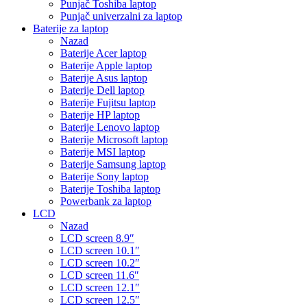
Punjač Toshiba laptop
Punjač univerzalni za laptop
Baterije za laptop
Nazad
Baterije Acer laptop
Baterije Apple laptop
Baterije Asus laptop
Baterije Dell laptop
Baterije Fujitsu laptop
Baterije HP laptop
Baterije Lenovo laptop
Baterije Microsoft laptop
Baterije MSI laptop
Baterije Samsung laptop
Baterije Sony laptop
Baterije Toshiba laptop
Powerbank za laptop
LCD
Nazad
LCD screen 8.9″
LCD screen 10.1″
LCD screen 10.2″
LCD screen 11.6″
LCD screen 12.1″
LCD screen 12.5″