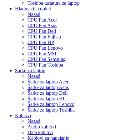
Toshiba tastature za laptop
Hladnjaci i cooleri
Nazad
CPU Fan Acer
CPU Fan Asus
CPU Fan Dell
CPU Fan Fujitsu
CPU Fan HP
CPU Fan Lenovo
CPU Fan MSI
CPU Fan Samsung
CPU Fan Toshiba
Šarke za laptop
Nazad
Šarke za laptop Acer
Šarke za laptop Asus
Šarke za laptop Dell
Šarke za laptop HP
Šarke za laptop Lenovo
Šarke za laptop Toshiba
Kablovi
Nazad
Audio kablovi
Data kablovi
Kablovi za napajanje