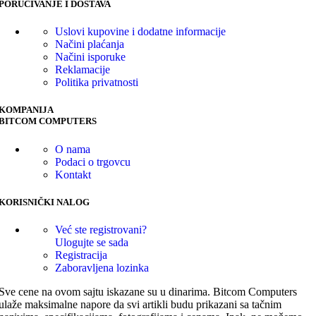
PORUČIVANJE I DOSTAVA
Uslovi kupovine i dodatne informacije
Načini plaćanja
Načini isporuke
Reklamacije
Politika privatnosti
KOMPANIJA
BITCOM COMPUTERS
O nama
Podaci o trgovcu
Kontakt
KORISNIČKI NALOG
Već ste registrovani?
Ulogujte se sada
Registracija
Zaboravljena lozinka
Sve cene na ovom sajtu iskazane su u dinarima. Bitcom Computers
ulaže maksimalne napore da svi artikli budu prikazani sa tačnim