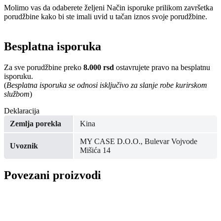
Molimo vas da odaberete željeni Način isporuke prilikom završetka
porudžbine kako bi ste imali uvid u tačan iznos svoje porudžbine.
Besplatna isporuka
Za sve porudžbine preko
8.000 rsd
ostavrujete pravo na besplatnu
isporuku.
(
Besplatna isporuka se odnosi isključivo za slanje robe kurirskom
službom
)
Deklaracija
Zemlja porekla
Kina
MY CASE D.O.O., Bulevar Vojvode
Uvoznik
Mišića 14
Povezani proizvodi