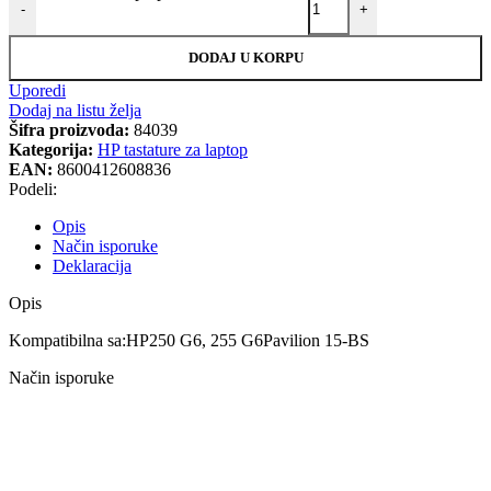
-
+
DODAJ U KORPU
Uporedi
Dodaj na listu želja
Šifra proizvoda:
84039
Kategorija:
HP tastature za laptop
EAN:
8600412608836
Podeli:
Opis
Način isporuke
Deklaracija
Opis
Kompatibilna sa:HP250 G6, 255 G6Pavilion 15-BS
Način isporuke