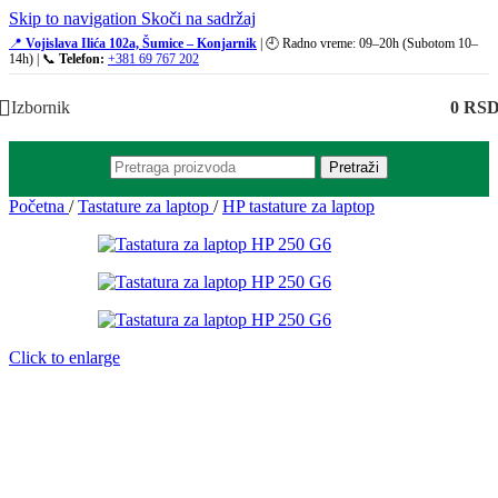
Skip to navigation
Skoči na sadržaj
📍
Vojislava Ilića 102a, Šumice – Konjarnik
| 🕘 Radno vreme: 09–20h (Subotom 10–
14h) | 📞
Telefon:
+381 69 767 202
Izbornik
0
RS
Pretraži
Početna
/
Tastature za laptop
/
HP tastature za laptop
Click to enlarge