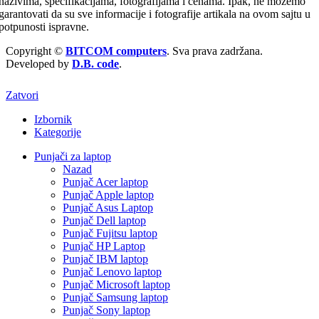
nazivima, specifikacijama, fotografijama i cenama. Ipak, ne možemo
garantovati da su sve informacije i fotografije artikala na ovom sajtu u
potpunosti ispravne.
Copyright ©
BITCOM computers
. Sva prava zadržana.
Developed by
D.B. code
.
Zatvori
Izbornik
Kategorije
Punjači za laptop
Nazad
Punjač Acer laptop
Punjač Apple laptop
Punjač Asus Laptop
Punjač Dell laptop
Punjač Fujitsu laptop
Punjač HP Laptop
Punjač IBM laptop
Punjač Lenovo laptop
Punjač Microsoft laptop
Punjač Samsung laptop
Punjač Sony laptop