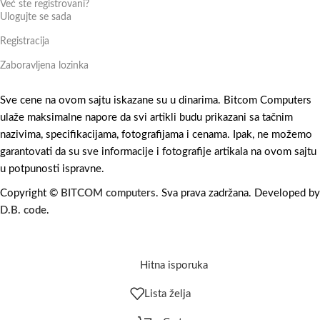
Već ste registrovani?
Ulogujte se sada
Registracija
Zaboravljena lozinka
Sve cene na ovom sajtu iskazane su u dinarima. Bitcom Computers
ulaže maksimalne napore da svi artikli budu prikazani sa tačnim
nazivima, specifikacijama, fotografijama i cenama. Ipak, ne možemo
garantovati da su sve informacije i fotografije artikala na ovom sajtu
u potpunosti ispravne.
Copyright ©
BITCOM computers
. Sva prava zadržana. Developed by
D.B. code
.
Hitna isporuka
Lista želja