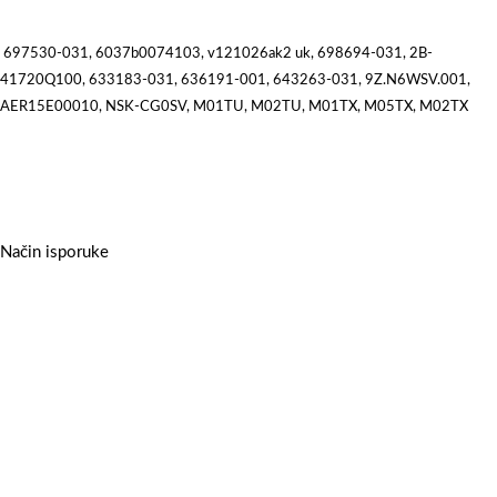
697530-031, 6037b0074103, v121026ak2 uk, 698694-031, 2B-
41720Q100, 633183-031, 636191-001, 643263-031, 9Z.N6WSV.001,
AER15E00010, NSK-CG0SV, M01TU, M02TU, M01TX, M05TX, M02TX
Način isporuke