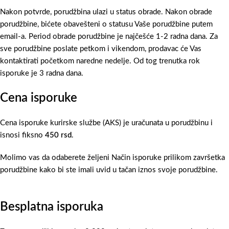
Nakon potvrde, porudžbina ulazi u status obrade. Nakon obrade
porudžbine, bićete obavešteni o statusu Vaše porudžbine putem
email-a. Period obrade porudžbine je najčešće 1-2 radna dana. Za
sve porudžbine poslate petkom i vikendom, prodavac će Vas
kontaktirati početkom naredne nedelje. Od tog trenutka rok
isporuke je 3 radna dana.
Cena isporuke
Cena isporuke kurirske službe (AKS) je uračunata u porudžbinu i
isnosi fiksno
450 rsd
.
Molimo vas da odaberete željeni Način isporuke prilikom završetka
porudžbine kako bi ste imali uvid u tačan iznos svoje porudžbine.
Besplatna isporuka