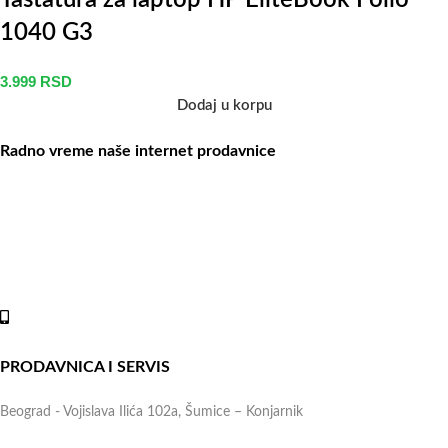
Tastatura za laptop HP EliteBook Folio
1040 G3
3.999
RSD
Dodaj u korpu
Radno vreme naše internet prodavnice
Naše radno vreme je svih 7 dana u nedelji od 00-24h. U tom
periodu možete vršiti porudžbine putem sajta, dok nas na telefone
možete kontaktirati svakog radnog dana u periodu radnog vremena
lokala.
Online shop:
+381 (69) 767-202
PRODAVNICA I SERVIS
Beograd - Vojislava Ilića 102a, Šumice – Konjarnik