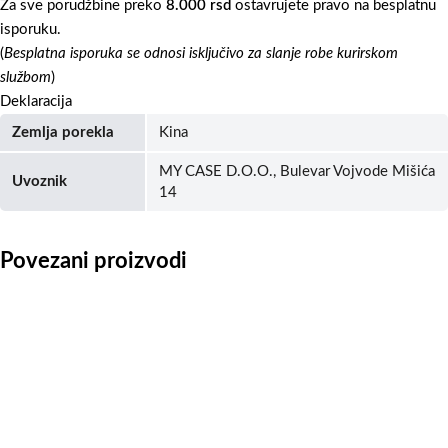
Za sve porudžbine preko
8.000 rsd
ostavrujete pravo na besplatnu
isporuku.
(
Besplatna isporuka se odnosi isključivo za slanje robe kurirskom
službom
)
Deklaracija
Zemlja porekla
Kina
MY CASE D.O.O., Bulevar Vojvode Mišića
Uvoznik
14
Povezani proizvodi