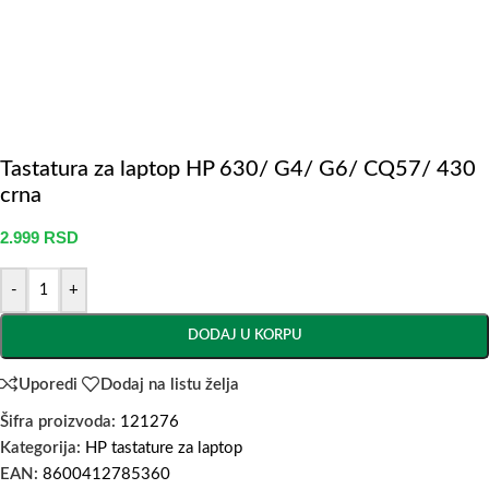
Tastatura za laptop HP 630/ G4/ G6/ CQ57/ 430
crna
2.999
RSD
-
+
DODAJ U KORPU
Uporedi
Dodaj na listu želja
Šifra proizvoda:
121276
Kategorija:
HP tastature za laptop
EAN:
8600412785360