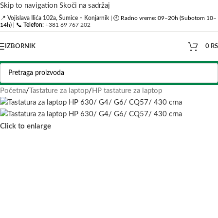
Skip to navigation
Skoči na sadržaj
📍
Vojislava Ilića 102a, Šumice – Konjarnik
| 🕘 Radno vreme: 09–20h (Subotom 10–
14h) | 📞
Telefon:
+381 69 767 202
IZBORNIK
0
R
Početna
/
Tastature za laptop
/
HP tastature za laptop
Click to enlarge