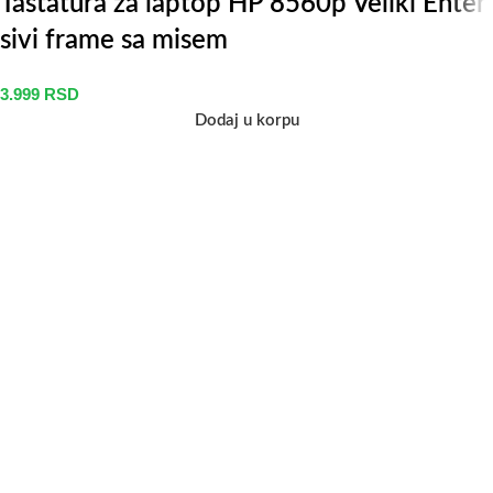
Tastatura za laptop HP 8560p Veliki Enter
sivi frame sa misem
3.999
RSD
Dodaj u korpu