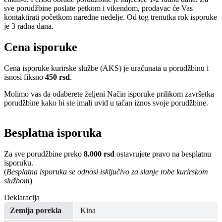
sve porudžbine poslate petkom i vikendom, prodavac će Vas
kontaktirati početkom naredne nedelje. Od tog trenutka rok isporuke
je 3 radna dana.
Cena isporuke
Cena isporuke kurirske službe (AKS) je uračunata u porudžbinu i
isnosi fiksno
450 rsd
.
Molimo vas da odaberete željeni Način isporuke prilikom završetka
porudžbine kako bi ste imali uvid u tačan iznos svoje porudžbine.
Besplatna isporuka
Za sve porudžbine preko
8.000 rsd
ostavrujete pravo na besplatnu
isporuku.
(
Besplatna isporuka se odnosi isključivo za slanje robe kurirskom
službom
)
Deklaracija
Zemlja porekla
Kina