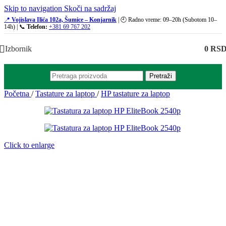
Skip to navigation
Skoči na sadržaj
📍
Vojislava Ilića 102a, Šumice – Konjarnik
| 🕘 Radno vreme: 09–20h (Subotom 10–
14h) | 📞
Telefon:
+381 69 767 202
Izbornik
0
RS
Pretraži
Početna
/
Tastature za laptop
/
HP tastature za laptop
Click to enlarge