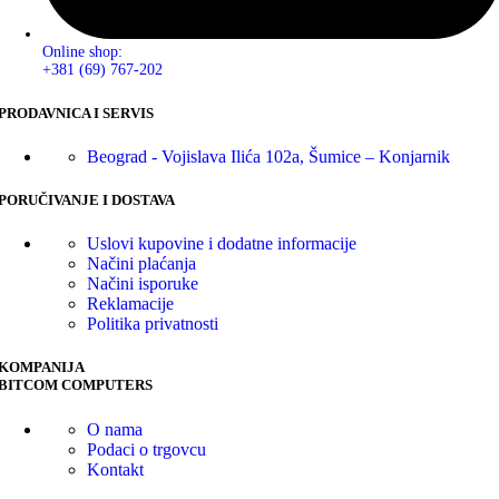
Online shop:
+381 (69) 767-202
PRODAVNICA I SERVIS
Beograd - Vojislava Ilića 102a, Šumice – Konjarnik
PORUČIVANJE I DOSTAVA
Uslovi kupovine i dodatne informacije
Načini plaćanja
Načini isporuke
Reklamacije
Politika privatnosti
KOMPANIJA
BITCOM COMPUTERS
O nama
Podaci o trgovcu
Kontakt