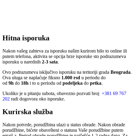
Hitna isporuka
Nakon vašeg zahteva za isporuku našim kurirom bilo to online ili
putem telefona, aktivira se opcija brze isporuke sto podrazumeva
isporuku u narednih
2-3 sata
.
Ovo podrazumeva isključivo isporuku na teritoriji grada
Beograda
.
Ova uluga se naplaćuje fiksno
1.000 rsd
u periodu do
od
9h
do
18h
i to u periodu od
podeljeka
do
petka
.
Ukoliko je u pitanju subota, obavezno pozvati broj
+381 69 767
202
radi dogovora oko isporuke.
Kurirska služba
Nakon potvrde, porudžbina ulazi u status obrade. Nakon obrade
porudžbine, bićete obavešteni o statusu Vaše porudžbine putem
email-a. Period obrade porudžbine je najčešće 1-2 radna dana. Za