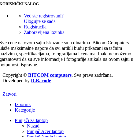
KORISNIČKI NALOG
Već ste registrovani?
Ulogujte se sada
Registracija
Zaboravljena lozinka
Sve cene na ovom sajtu iskazane su u dinarima. Bitcom Computers
ulaže maksimalne napore da svi artikli budu prikazani sa tačnim
nazivima, specifikacijama, fotografijama i cenama. Ipak, ne možemo
garantovati da su sve informacije i fotografije artikala na ovom sajtu u
potpunosti ispravne.
Copyright ©
BITCOM computers
. Sva prava zadržana.
Developed by
D.B. code
.
Zatvori
Izbornik
Kategorije
Punjači za laptop
Nazad
Punjač Acer laptop
Punjač Apple laptop