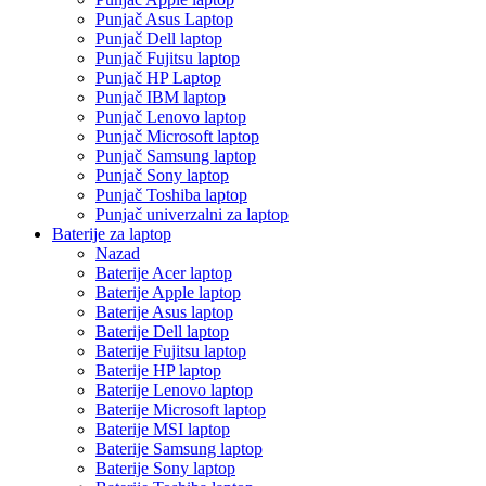
Punjač Asus Laptop
Punjač Dell laptop
Punjač Fujitsu laptop
Punjač HP Laptop
Punjač IBM laptop
Punjač Lenovo laptop
Punjač Microsoft laptop
Punjač Samsung laptop
Punjač Sony laptop
Punjač Toshiba laptop
Punjač univerzalni za laptop
Baterije za laptop
Nazad
Baterije Acer laptop
Baterije Apple laptop
Baterije Asus laptop
Baterije Dell laptop
Baterije Fujitsu laptop
Baterije HP laptop
Baterije Lenovo laptop
Baterije Microsoft laptop
Baterije MSI laptop
Baterije Samsung laptop
Baterije Sony laptop