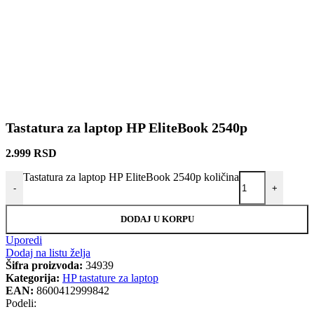
Tastatura za laptop HP EliteBook 2540p
2.999
RSD
Tastatura za laptop HP EliteBook 2540p količina
-
+
DODAJ U KORPU
Uporedi
Dodaj na listu želja
Šifra proizvoda:
34939
Kategorija:
HP tastature za laptop
EAN:
8600412999842
Podeli: