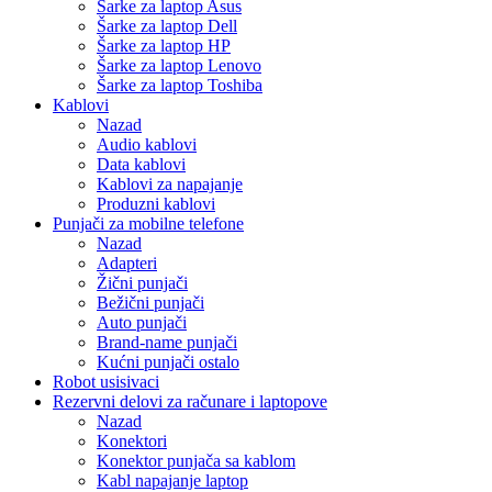
Šarke za laptop Asus
Šarke za laptop Dell
Šarke za laptop HP
Šarke za laptop Lenovo
Šarke za laptop Toshiba
Kablovi
Nazad
Audio kablovi
Data kablovi
Kablovi za napajanje
Produzni kablovi
Punjači za mobilne telefone
Nazad
Adapteri
Žični punjači
Bežični punjači
Auto punjači
Brand-name punjači
Kućni punjači ostalo
Robot usisivaci
Rezervni delovi za računare i laptopove
Nazad
Konektori
Konektor punjača sa kablom
Kabl napajanje laptop