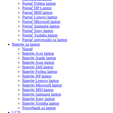
Punjač Fujitsu laptop
Punjač HP Laptop
Punjač IBM laptop
Punjač Lenovo laptop
Punjač Microsoft laptop
Punjač Samsung laptop
Punjač Sony laptop
Punjač Toshiba laptop
Punjač univerzalni za laptop
Baterije za laptop
Nazad
Baterije Acer laptop
Baterije Apple laptop
Baterije Asus laptop
Baterije Dell laptop
Baterije Fujitsu laptop
Baterije HP laptop
Baterije Lenovo laptop
Baterije Microsoft laptop
Baterije MSI laptop
Baterije Samsung laptop
Baterije Sony laptop
Baterije Toshiba laptop
Powerbank za laptop
LCD