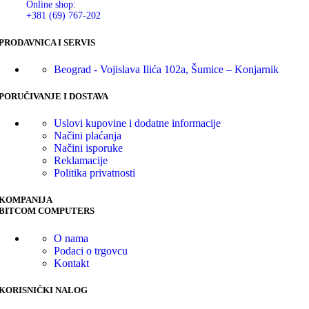
Online shop:
+381 (69) 767-202
PRODAVNICA I SERVIS
Beograd - Vojislava Ilića 102a, Šumice – Konjarnik
PORUČIVANJE I DOSTAVA
Uslovi kupovine i dodatne informacije
Načini plaćanja
Načini isporuke
Reklamacije
Politika privatnosti
KOMPANIJA
BITCOM COMPUTERS
O nama
Podaci o trgovcu
Kontakt
KORISNIČKI NALOG