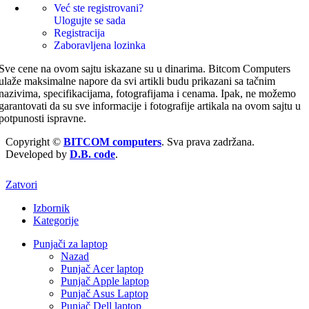
Već ste registrovani?
Ulogujte se sada
Registracija
Zaboravljena lozinka
Sve cene na ovom sajtu iskazane su u dinarima. Bitcom Computers
ulaže maksimalne napore da svi artikli budu prikazani sa tačnim
nazivima, specifikacijama, fotografijama i cenama. Ipak, ne možemo
garantovati da su sve informacije i fotografije artikala na ovom sajtu u
potpunosti ispravne.
Copyright ©
BITCOM computers
. Sva prava zadržana.
Developed by
D.B. code
.
Zatvori
Izbornik
Kategorije
Punjači za laptop
Nazad
Punjač Acer laptop
Punjač Apple laptop
Punjač Asus Laptop
Punjač Dell laptop