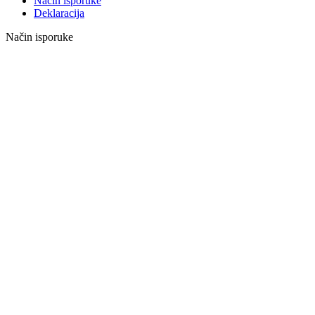
Način isporuke
Deklaracija
Način isporuke