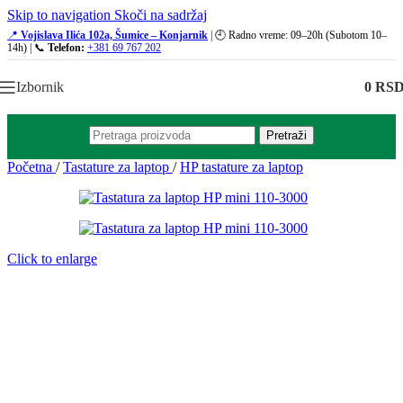
Skip to navigation
Skoči na sadržaj
📍
Vojislava Ilića 102a, Šumice – Konjarnik
| 🕘 Radno vreme: 09–20h (Subotom 10–
14h) | 📞
Telefon:
+381 69 767 202
Izbornik
0
RS
Pretraži
Početna
/
Tastature za laptop
/
HP tastature za laptop
Click to enlarge