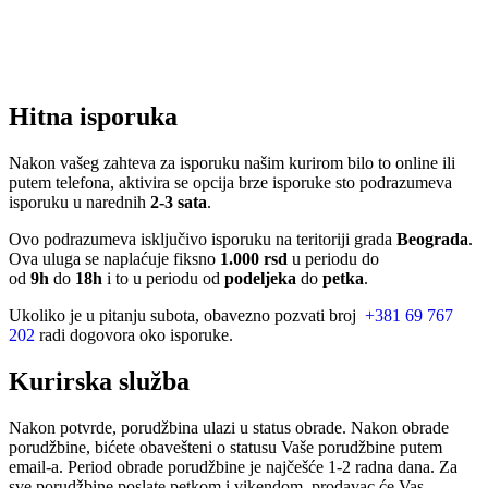
Hitna isporuka
Nakon vašeg zahteva za isporuku našim kurirom bilo to online ili
putem telefona, aktivira se opcija brze isporuke sto podrazumeva
isporuku u narednih
2-3 sata
.
Ovo podrazumeva isključivo isporuku na teritoriji grada
Beograda
.
Ova uluga se naplaćuje fiksno
1.000 rsd
u periodu do
od
9h
do
18h
i to u periodu od
podeljeka
do
petka
.
Ukoliko je u pitanju subota, obavezno pozvati broj
+381 69 767
202
radi dogovora oko isporuke.
Kurirska služba
Nakon potvrde, porudžbina ulazi u status obrade. Nakon obrade
porudžbine, bićete obavešteni o statusu Vaše porudžbine putem
email-a. Period obrade porudžbine je najčešće 1-2 radna dana. Za
sve porudžbine poslate petkom i vikendom, prodavac će Vas