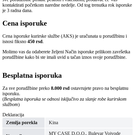
kontaktirati početkom naredne nedelje. Od tog trenutka rok isporuke
je 3 radna dana.
Cena isporuke
Cena isporuke kurirske službe (AKS) je uračunata u porudžbinu i
isnosi fiksno
450 rsd
.
Molimo vas da odaberete željeni Način isporuke prilikom završetka
porudžbine kako bi ste imali uvid u tačan iznos svoje porudžbine.
Besplatna isporuka
Za sve porudžbine preko
8.000 rsd
ostavrujete pravo na besplatnu
isporuku.
(
Besplatna isporuka se odnosi isključivo za slanje robe kurirskom
službom
)
Deklaracija
Zemlja porekla
Kina
MY CASE D.O.O., Bulevar Vojvode