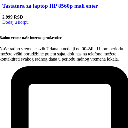
Tastatura za laptop HP 8560p mali enter
2.999
RSD
Dodaj u korpu
Radno vreme naše internet prodavnice
Naše radno vreme je svih 7 dana u nedelji od 00-24h. U tom periodu
možete vršiti porudžbine putem sajta, dok nas na telefone možete
kontaktirati svakog radnog dana u periodu radnog vremena lokala.