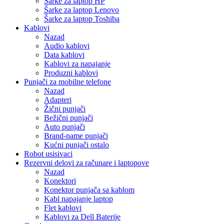
Šarke za laptop HP
Šarke za laptop Lenovo
Šarke za laptop Toshiba
Kablovi
Nazad
Audio kablovi
Data kablovi
Kablovi za napajanje
Produzni kablovi
Punjači za mobilne telefone
Nazad
Adapteri
Žični punjači
Bežični punjači
Auto punjači
Brand-name punjači
Kućni punjači ostalo
Robot usisivaci
Rezervni delovi za računare i laptopove
Nazad
Konektori
Konektor punjača sa kablom
Kabl napajanje laptop
Flet kablovi
Kablovi za Dell Baterije