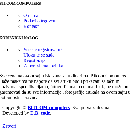
BITCOM COMPUTERS
O nama
Podaci o trgovcu
Kontakt
KORISNIČKI NALOG
Već ste registrovani?
Ulogujte se sada
Registracija
Zaboravljena lozinka
Sve cene na ovom sajtu iskazane su u dinarima. Bitcom Computers
ulaže maksimalne napore da svi artikli budu prikazani sa tačnim
nazivima, specifikacijama, fotografijama i cenama. Ipak, ne možemo
garantovati da su sve informacije i fotografije artikala na ovom sajtu u
potpunosti ispravne.
Copyright ©
BITCOM computers
. Sva prava zadržana.
Developed by
D.B. code
.
Zatvori