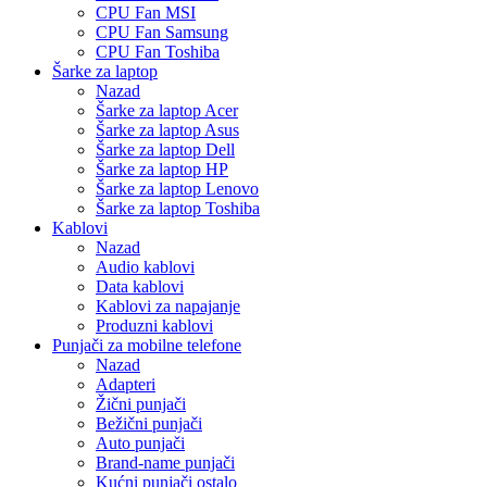
CPU Fan MSI
CPU Fan Samsung
CPU Fan Toshiba
Šarke za laptop
Nazad
Šarke za laptop Acer
Šarke za laptop Asus
Šarke za laptop Dell
Šarke za laptop HP
Šarke za laptop Lenovo
Šarke za laptop Toshiba
Kablovi
Nazad
Audio kablovi
Data kablovi
Kablovi za napajanje
Produzni kablovi
Punjači za mobilne telefone
Nazad
Adapteri
Žični punjači
Bežični punjači
Auto punjači
Brand-name punjači
Kućni punjači ostalo