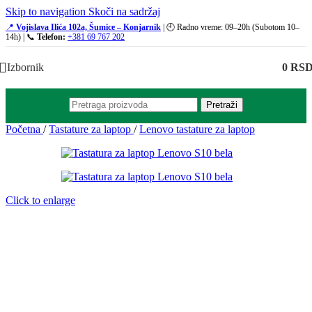
Skip to navigation
Skoči na sadržaj
📍
Vojislava Ilića 102a, Šumice – Konjarnik
| 🕘 Radno vreme: 09–20h (Subotom 10–
14h) | 📞
Telefon:
+381 69 767 202
Izbornik
0
RS
Pretraži
Početna
/
Tastature za laptop
/
Lenovo tastature za laptop
Click to enlarge