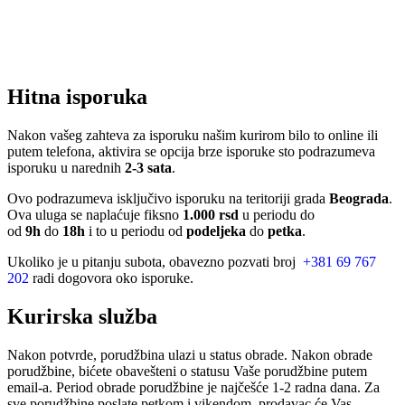
Hitna isporuka
Nakon vašeg zahteva za isporuku našim kurirom bilo to online ili
putem telefona, aktivira se opcija brze isporuke sto podrazumeva
isporuku u narednih
2-3 sata
.
Ovo podrazumeva isključivo isporuku na teritoriji grada
Beograda
.
Ova uluga se naplaćuje fiksno
1.000 rsd
u periodu do
od
9h
do
18h
i to u periodu od
podeljeka
do
petka
.
Ukoliko je u pitanju subota, obavezno pozvati broj
+381 69 767
202
radi dogovora oko isporuke.
Kurirska služba
Nakon potvrde, porudžbina ulazi u status obrade. Nakon obrade
porudžbine, bićete obavešteni o statusu Vaše porudžbine putem
email-a. Period obrade porudžbine je najčešće 1-2 radna dana. Za
sve porudžbine poslate petkom i vikendom, prodavac će Vas