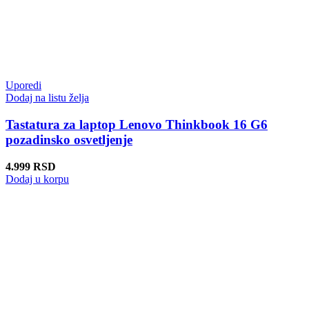
Uporedi
Dodaj na listu želja
Tastatura za laptop Lenovo Thinkbook 16 G6
pozadinsko osvetljenje
4.999
RSD
Dodaj u korpu