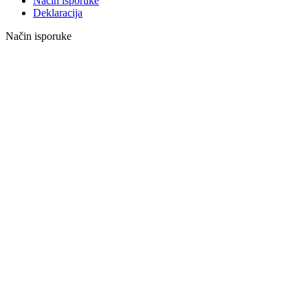
Način isporuke
Deklaracija
Način isporuke