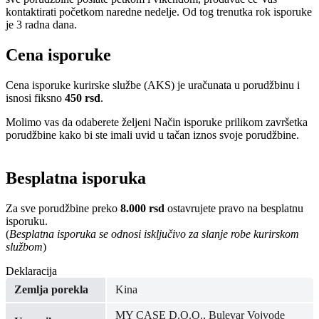
kontaktirati početkom naredne nedelje. Od tog trenutka rok isporuke
je 3 radna dana.
Cena isporuke
Cena isporuke kurirske službe (AKS) je uračunata u porudžbinu i
isnosi fiksno
450 rsd
.
Molimo vas da odaberete željeni Način isporuke prilikom završetka
porudžbine kako bi ste imali uvid u tačan iznos svoje porudžbine.
Besplatna isporuka
Za sve porudžbine preko
8.000 rsd
ostavrujete pravo na besplatnu
isporuku.
(
Besplatna isporuka se odnosi isključivo za slanje robe kurirskom
službom
)
Deklaracija
Zemlja porekla
Kina
MY CASE D.O.O., Bulevar Vojvode