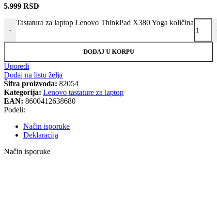
5.999
RSD
Tastatura za laptop Lenovo ThinkPad X380 Yoga količina
-
DODAJ U KORPU
Uporedi
Dodaj na listu želja
Šifra proizvoda:
82054
Kategorija:
Lenovo tastature za laptop
EAN:
8600412638680
Podeli:
Način isporuke
Deklaracija
Način isporuke