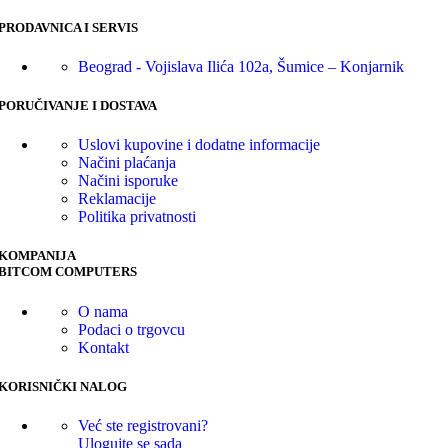
PRODAVNICA I SERVIS
Beograd - Vojislava Ilića 102a, Šumice – Konjarnik
PORUČIVANJE I DOSTAVA
Uslovi kupovine i dodatne informacije
Načini plaćanja
Načini isporuke
Reklamacije
Politika privatnosti
KOMPANIJA
BITCOM COMPUTERS
O nama
Podaci o trgovcu
Kontakt
KORISNIČKI NALOG
Već ste registrovani?
Ulogujte se sada