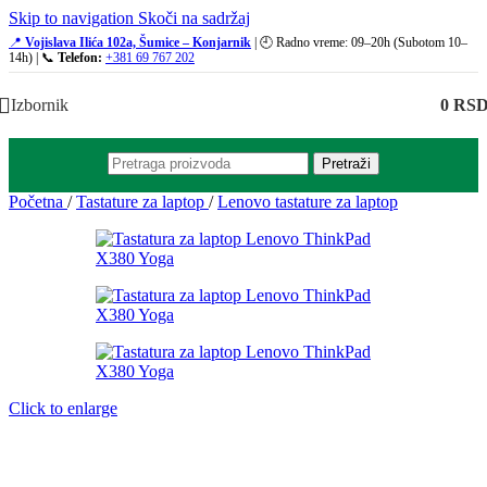
Skip to navigation
Skoči na sadržaj
📍
Vojislava Ilića 102a, Šumice – Konjarnik
| 🕘 Radno vreme: 09–20h (Subotom 10–
14h) | 📞
Telefon:
+381 69 767 202
Izbornik
0
RS
Pretraži
Početna
/
Tastature za laptop
/
Lenovo tastature za laptop
Click to enlarge