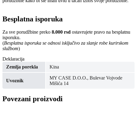
porudžbine kako bi ste imali uvid u tačan iznos svoje porudžbine.
Besplatna isporuka
Za sve porudžbine preko
8.000 rsd
ostavrujete pravo na besplatnu
isporuku.
(
Besplatna isporuka se odnosi isključivo za slanje robe kurirskom
službom
)
Deklaracija
Zemlja porekla
Kina
MY CASE D.O.O., Bulevar Vojvode
Uvoznik
Mišića 14
Povezani proizvodi