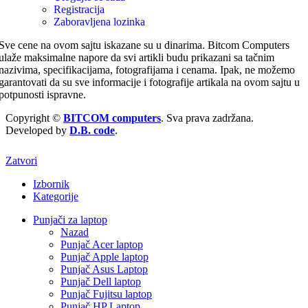
Registracija
Zaboravljena lozinka
Sve cene na ovom sajtu iskazane su u dinarima. Bitcom Computers
ulaže maksimalne napore da svi artikli budu prikazani sa tačnim
nazivima, specifikacijama, fotografijama i cenama. Ipak, ne možemo
garantovati da su sve informacije i fotografije artikala na ovom sajtu u
potpunosti ispravne.
Copyright ©
BITCOM computers
. Sva prava zadržana.
Developed by
D.B. code
.
Zatvori
Izbornik
Kategorije
Punjači za laptop
Nazad
Punjač Acer laptop
Punjač Apple laptop
Punjač Asus Laptop
Punjač Dell laptop
Punjač Fujitsu laptop
Punjač HP Laptop