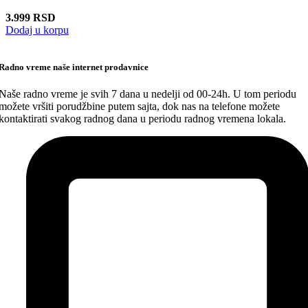
3.999
RSD
Dodaj u korpu
Radno vreme naše internet prodavnice
Naše radno vreme je svih 7 dana u nedelji od 00-24h. U tom periodu
možete vršiti porudžbine putem sajta, dok nas na telefone možete
kontaktirati svakog radnog dana u periodu radnog vremena lokala.