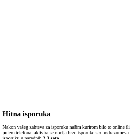
Hitna isporuka
Nakon vašeg zahteva za isporuku našim kurirom bilo to online ili
putem telefona, aktivira se opcija brze isporuke sto podrazumeva
isporuku u narednih
2-3 sata
.