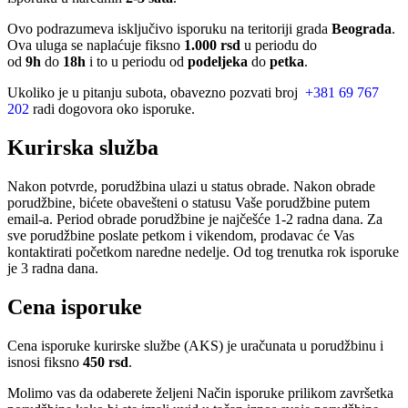
Ovo podrazumeva isključivo isporuku na teritoriji grada
Beograda
.
Ova uluga se naplaćuje fiksno
1.000 rsd
u periodu do
od
9h
do
18h
i to u periodu od
podeljeka
do
petka
.
Ukoliko je u pitanju subota, obavezno pozvati broj
+381 69 767
202
radi dogovora oko isporuke.
Kurirska služba
Nakon potvrde, porudžbina ulazi u status obrade. Nakon obrade
porudžbine, bićete obavešteni o statusu Vaše porudžbine putem
email-a. Period obrade porudžbine je najčešće 1-2 radna dana. Za
sve porudžbine poslate petkom i vikendom, prodavac će Vas
kontaktirati početkom naredne nedelje. Od tog trenutka rok isporuke
je 3 radna dana.
Cena isporuke
Cena isporuke kurirske službe (AKS) je uračunata u porudžbinu i
isnosi fiksno
450 rsd
.
Molimo vas da odaberete željeni Način isporuke prilikom završetka