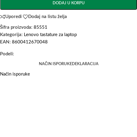
DODAJ U KORPU
Uporedi
Dodaj na listu želja
Šifra proizvoda:
85551
Kategorija:
Lenovo tastature za laptop
EAN:
8600412670048
Podeli:
NAČIN ISPORUKE
DEKLARACIJA
Način isporuke