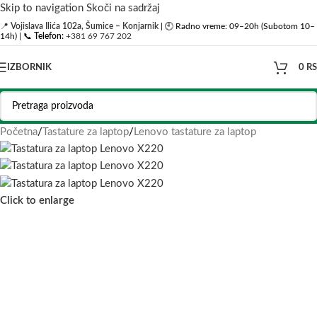
Skip to navigation
Skoči na sadržaj
📍
Vojislava Ilića 102a, Šumice – Konjarnik
| 🕘 Radno vreme: 09–20h (Subotom 10–
14h) | 📞
Telefon:
+381 69 767 202
IZBORNIK
0
R
Početna
/
Tastature za laptop
/
Lenovo tastature za laptop
Click to enlarge