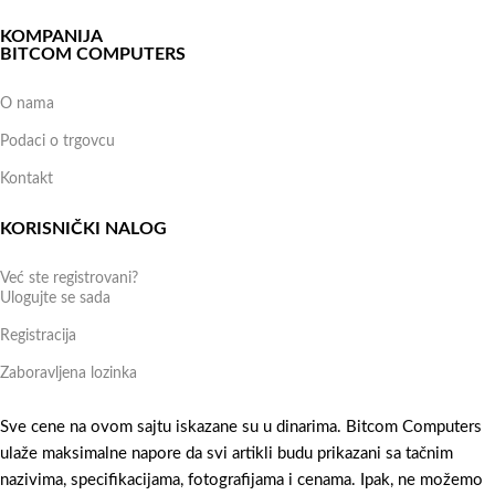
KOMPANIJA
BITCOM COMPUTERS
O nama
Podaci o trgovcu
Kontakt
KORISNIČKI NALOG
Već ste registrovani?
Ulogujte se sada
Registracija
Zaboravljena lozinka
Sve cene na ovom sajtu iskazane su u dinarima. Bitcom Computers
ulaže maksimalne napore da svi artikli budu prikazani sa tačnim
nazivima, specifikacijama, fotografijama i cenama. Ipak, ne možemo