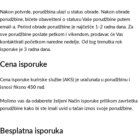
Nakon potvrde, porudžbina ulazi u status obrade. Nakon obrade
porudžbine, bićete obavešteni o statusu Vaše porudžbine putem
email-a. Period obrade porudžbine je najčešće 1-2 radna dana. Za
sve porudžbine poslate petkom i vikendom, prodavac će Vas
kontaktirati početkom naredne nedelje. Od tog trenutka rok
isporuke je 3 radna dana.
Cena isporuke
Cena isporuke kurirske službe (AKS) je uračunata u porudžbinu i
isnosi fiksno
450 rsd
.
Molimo vas da odaberete željeni Način isporuke prilikom završetka
porudžbine kako bi ste imali uvid u tačan iznos svoje porudžbine.
Besplatna isporuka