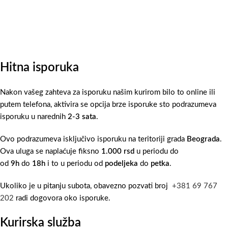
Hitna isporuka
Nakon vašeg zahteva za isporuku našim kurirom bilo to online ili
putem telefona, aktivira se opcija brze isporuke sto podrazumeva
isporuku u narednih
2-3 sata
.
Ovo podrazumeva isključivo isporuku na teritoriji grada
Beograda
.
Ova uluga se naplaćuje fiksno
1.000 rsd
u periodu do
od
9h
do
18h
i to u periodu od
podeljeka
do
petka
.
Ukoliko je u pitanju subota, obavezno pozvati broj
+381 69 767
202
radi dogovora oko isporuke.
Kurirska služba