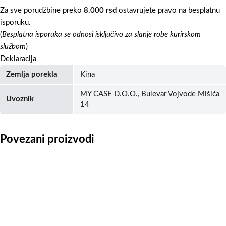
Za sve porudžbine preko
8.000 rsd
ostavrujete pravo na besplatnu
isporuku.
(
Besplatna isporuka se odnosi isključivo za slanje robe kurirskom
službom
)
Deklaracija
Zemlja porekla
Kina
MY CASE D.O.O., Bulevar Vojvode Mišića
Uvoznik
14
Povezani proizvodi