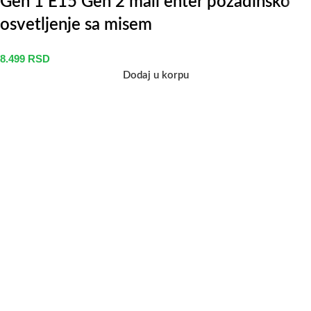
Gen 1 E15 Gen 2 mali enter pozadinsko
osvetljenje sa misem
8.499
RSD
Dodaj u korpu