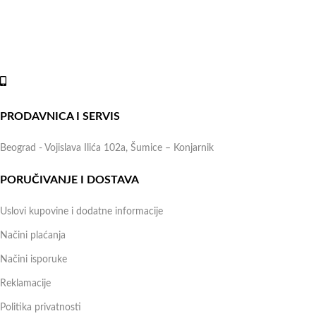
periodu možete vršiti porudžbine putem sajta, dok nas na telefone
možete kontaktirati svakog radnog dana u periodu radnog vremena
lokala.
Online shop:
+381 (69) 767-202
PRODAVNICA I SERVIS
Beograd - Vojislava Ilića 102a, Šumice – Konjarnik
PORUČIVANJE I DOSTAVA
Uslovi kupovine i dodatne informacije
Načini plaćanja
Načini isporuke
Reklamacije
Politika privatnosti