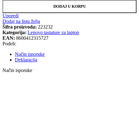
DODAJ U KORPU
Uporedi
Dodaj na listu želja
Šifra proizvoda:
223232
Kategorija:
Lenovo tastature za laptop
EAN:
8600412315727
Podeli:
Način isporuke
Deklaracija
Način isporuke