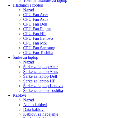
Toshiba tastature za laptop
Hladnjaci i cooleri
Nazad
CPU Fan Acer
CPU Fan Asus
CPU Fan Dell
CPU Fan Fujitsu
CPU Fan HP
CPU Fan Lenovo
CPU Fan MSI
CPU Fan Samsung
CPU Fan Toshiba
Šarke za laptop
Nazad
Šarke za laptop Acer
Šarke za laptop Asus
Šarke za laptop Dell
Šarke za laptop HP
Šarke za laptop Lenovo
Šarke za laptop Toshiba
Kablovi
Nazad
Audio kablovi
Data kablovi
Kablovi za napajanje