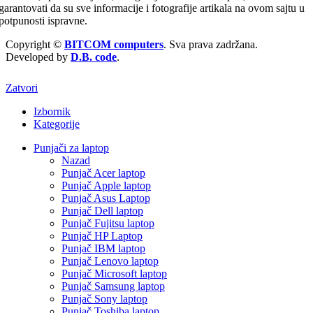
garantovati da su sve informacije i fotografije artikala na ovom sajtu u
potpunosti ispravne.
Copyright ©
BITCOM computers
. Sva prava zadržana.
Developed by
D.B. code
.
Zatvori
Izbornik
Kategorije
Punjači za laptop
Nazad
Punjač Acer laptop
Punjač Apple laptop
Punjač Asus Laptop
Punjač Dell laptop
Punjač Fujitsu laptop
Punjač HP Laptop
Punjač IBM laptop
Punjač Lenovo laptop
Punjač Microsoft laptop
Punjač Samsung laptop
Punjač Sony laptop
Punjač Toshiba laptop