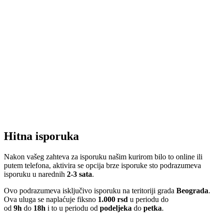
Hitna isporuka
Nakon vašeg zahteva za isporuku našim kurirom bilo to online ili
putem telefona, aktivira se opcija brze isporuke sto podrazumeva
isporuku u narednih
2-3 sata
.
Ovo podrazumeva isključivo isporuku na teritoriji grada
Beograda
.
Ova uluga se naplaćuje fiksno
1.000 rsd
u periodu do
od
9h
do
18h
i to u periodu od
podeljeka
do
petka
.