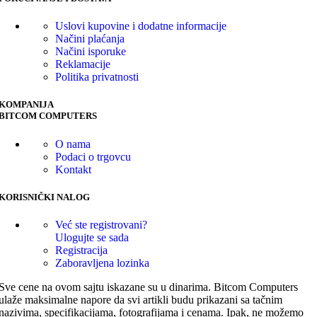
Uslovi kupovine i dodatne informacije
Načini plaćanja
Načini isporuke
Reklamacije
Politika privatnosti
KOMPANIJA
BITCOM COMPUTERS
O nama
Podaci o trgovcu
Kontakt
KORISNIČKI NALOG
Već ste registrovani?
Ulogujte se sada
Registracija
Zaboravljena lozinka
Sve cene na ovom sajtu iskazane su u dinarima. Bitcom Computers
ulaže maksimalne napore da svi artikli budu prikazani sa tačnim
nazivima, specifikacijama, fotografijama i cenama. Ipak, ne možemo