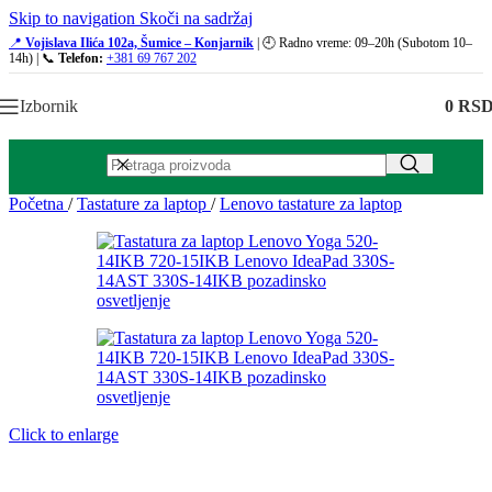
Skip to navigation
Skoči na sadržaj
📍
Vojislava Ilića 102a, Šumice – Konjarnik
| 🕘 Radno vreme: 09–20h (Subotom 10–
14h) | 📞
Telefon:
+381 69 767 202
Izbornik
0
RS
Početna
/
Tastature za laptop
/
Lenovo tastature za laptop
Click to enlarge