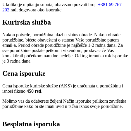
Ukoliko je u pitanju subota, obavezno pozvati broj
+381 69 767
202
radi dogovora oko isporuke.
Kurirska služba
Nakon potvrde, porudžbina ulazi u status obrade. Nakon obrade
porudžbine, bićete obavešteni o statusu Vaše porudžbine putem
email-a. Period obrade porudžbine je najčešće 1-2 radna dana. Za
sve porudžbine poslate petkom i vikendom, prodavac će Vas
kontaktirati početkom naredne nedelje. Od tog trenutka rok isporuke
je 3 radna dana.
Cena isporuke
Cena isporuke kurirske službe (AKS) je uračunata u porudžbinu i
isnosi fiksno
450 rsd
.
Molimo vas da odaberete željeni Način isporuke prilikom završetka
porudžbine kako bi ste imali uvid u tačan iznos svoje porudžbine.
Besplatna isporuka