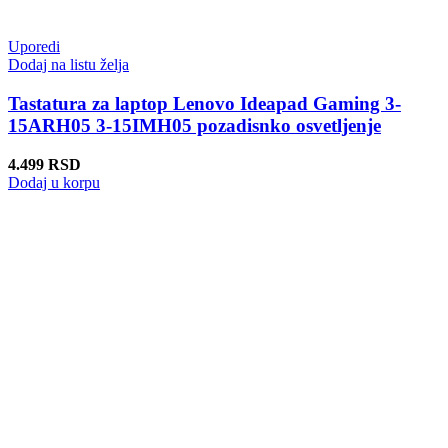
Uporedi
Dodaj na listu želja
Tastatura za laptop Lenovo Ideapad Gaming 3-
15ARH05 3-15IMH05 pozadisnko osvetljenje
4.499
RSD
Dodaj u korpu