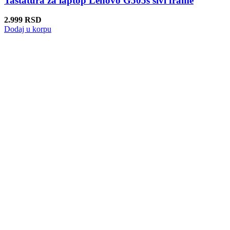
Tastatura za laptop Lenovo G505s sivi frame
2.999
RSD
Dodaj u korpu