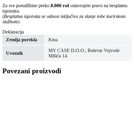
Za sve porudžbine preko
8.000 rsd
ostavrujete pravo na besplatnu
isporuku.
(
Besplatna isporuka se odnosi isključivo za slanje robe kurirskom
službom
)
Deklaracija
Zemlja porekla
Kina
MY CASE D.O.O., Bulevar Vojvode
Uvoznik
Mišića 14
Povezani proizvodi