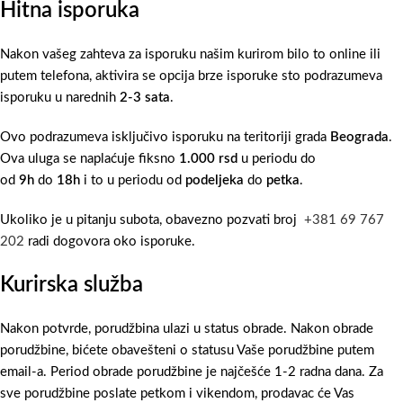
Hitna isporuka
Nakon vašeg zahteva za isporuku našim kurirom bilo to online ili
putem telefona, aktivira se opcija brze isporuke sto podrazumeva
isporuku u narednih
2-3 sata
.
Ovo podrazumeva isključivo isporuku na teritoriji grada
Beograda
.
Ova uluga se naplaćuje fiksno
1.000 rsd
u periodu do
od
9h
do
18h
i to u periodu od
podeljeka
do
petka
.
Ukoliko je u pitanju subota, obavezno pozvati broj
+381 69 767
202
radi dogovora oko isporuke.
Kurirska služba
Nakon potvrde, porudžbina ulazi u status obrade. Nakon obrade
porudžbine, bićete obavešteni o statusu Vaše porudžbine putem
email-a. Period obrade porudžbine je najčešće 1-2 radna dana. Za
sve porudžbine poslate petkom i vikendom, prodavac će Vas