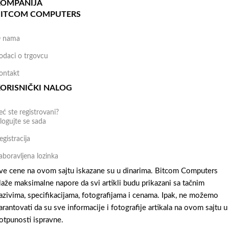
KOMPANIJA
BITCOM COMPUTERS
 nama
odaci o trgovcu
ontakt
ORISNIČKI NALOG
eć ste registrovani?
logujte se sada
egistracija
aboravljena lozinka
ve cene na ovom sajtu iskazane su u dinarima. Bitcom Computers
laže maksimalne napore da svi artikli budu prikazani sa tačnim
azivima, specifikacijama, fotografijama i cenama. Ipak, ne možemo
arantovati da su sve informacije i fotografije artikala na ovom sajtu u
otpunosti ispravne.