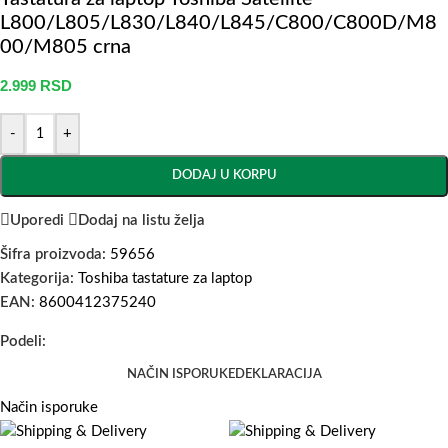
L800/L805/L830/L840/L845/C800/C800D/M8
00/M805 crna
2.999
RSD
-
+
DODAJ U KORPU
Uporedi
Dodaj na listu želja
Šifra proizvoda:
59656
Kategorija:
Toshiba tastature za laptop
EAN:
8600412375240
Podeli:
NAČIN ISPORUKE
DEKLARACIJA
Način isporuke