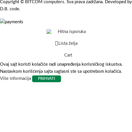
Copyright ©
BITCOM computers
. Sva prava zadržana. Developed by
D.B. code
.
Hitna isporuka
Lista želja
Cart
Ovaj sajt koristi kolačiće radi unapređenja korisničkog iskustva.
Nastavkom korišćenja sajta saglasni ste sa upotrebom kolačića.
Više informacija
PRIHVATI