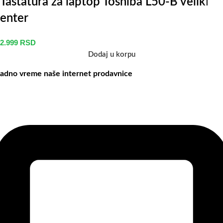
Tastatura za laptop Toshiba L50-B veliki
enter
2.999
RSD
Dodaj u korpu
adno vreme naše internet prodavnice
aše radno vreme je svih 7 dana u nedelji od 00-24h. U tom periodu
ožete vršiti porudžbine putem sajta, dok nas na telefone možete
ontaktirati svakog radnog dana u periodu radnog vremena lokala.