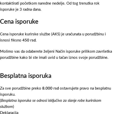
kontaktirati početkom naredne nedelje. Od tog trenutka rok
isporuke je 3 radna dana.
Cena isporuke
Cena isporuke kurirske službe (AKS) je uračunata u porudžbinu i
isnosi fiksno
450 rsd
.
Molimo vas da odaberete željeni Način isporuke prilikom završetka
porudžbine kako bi ste imali uvid u tačan iznos svoje porudžbine.
Besplatna isporuka
Za sve porudžbine preko
8.000 rsd
ostavrujete pravo na besplatnu
isporuku.
(
Besplatna isporuka se odnosi isključivo za slanje robe kurirskom
službom
)
Deklaracija