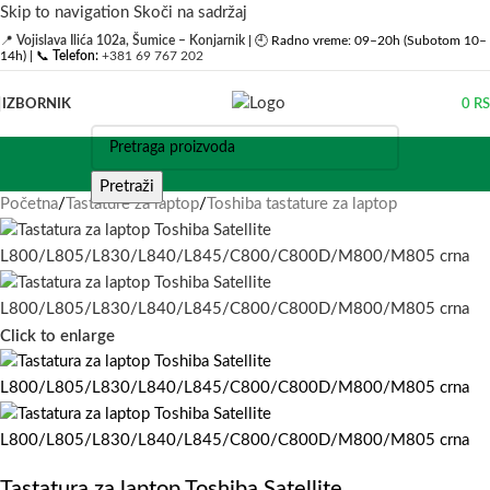
Skip to navigation
Skoči na sadržaj
📍
Vojislava Ilića 102a, Šumice – Konjarnik
| 🕘 Radno vreme: 09–20h (Subotom 10–
14h) | 📞
Telefon:
+381 69 767 202
IZBORNIK
0
R
Pretraži
Početna
/
Tastature za laptop
/
Toshiba tastature za laptop
Click to enlarge
Tastatura za laptop Toshiba Satellite