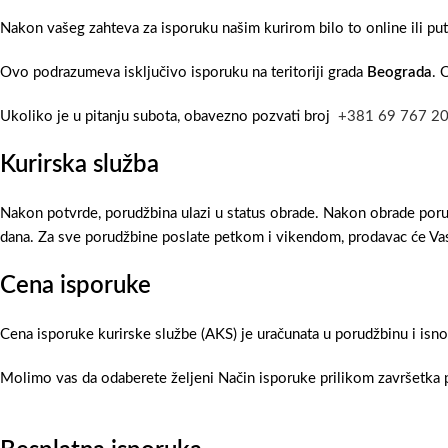
Nakon vašeg zahteva za isporuku našim kurirom bilo to online ili pu
Ovo podrazumeva isključivo isporuku na teritoriji grada
Beograda
. 
Ukoliko je u pitanju subota, obavezno pozvati broj
+381 69 767 2
Kurirska služba
Nakon potvrde, porudžbina ulazi u status obrade. Nakon obrade poru
dana. Za sve porudžbine poslate petkom i vikendom, prodavac će Vas
Cena isporuke
Cena isporuke kurirske službe (AKS) je uračunata u porudžbinu i isn
Molimo vas da odaberete željeni Način isporuke prilikom završetka p