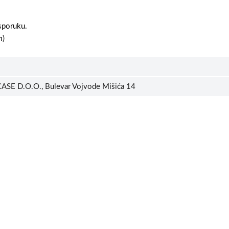
sporuku.
m
)
ASE D.O.O., Bulevar Vojvode Mišića 14