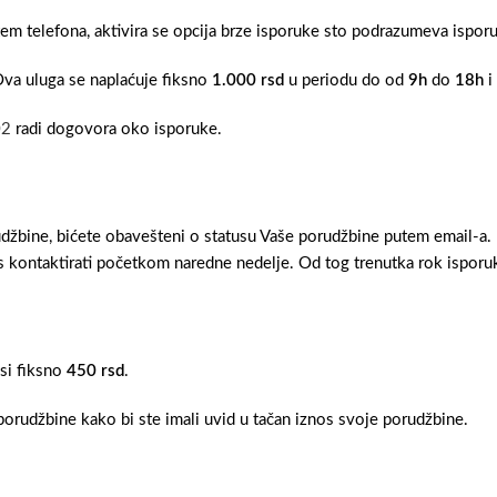
tem telefona, aktivira se opcija brze isporuke sto podrazumeva ispo
Ova uluga se naplaćuje fiksno
1.000 rsd
u periodu do od
9h
do
18h
i
02
radi dogovora oko isporuke.
džbine, bićete obavešteni o statusu Vaše porudžbine putem email-a.
 kontaktirati početkom naredne nedelje. Od tog trenutka rok isporuk
osi fiksno
450 rsd
.
orudžbine kako bi ste imali uvid u tačan iznos svoje porudžbine.