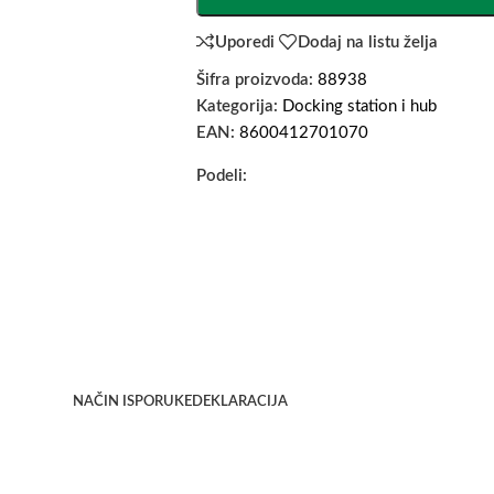
Uporedi
Dodaj na listu želja
Šifra proizvoda:
88938
Kategorija:
Docking station i hub
EAN:
8600412701070
Podeli:
NAČIN ISPORUKE
DEKLARACIJA