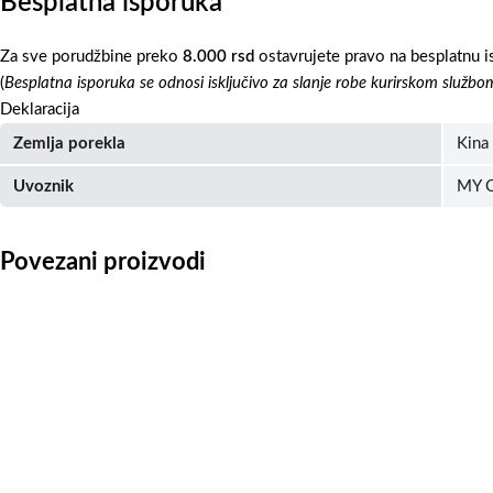
Besplatna isporuka
Za sve porudžbine preko
8.000 rsd
ostavrujete pravo na besplatnu i
(
Besplatna isporuka se odnosi isključivo za slanje robe kurirskom službo
Deklaracija
Zemlja porekla
Kina
Uvoznik
MY C
Povezani proizvodi