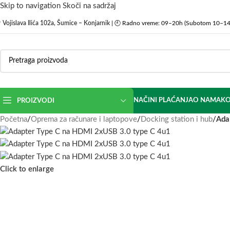
Skip to navigation
Skoči na sadržaj

Vojislava Ilića 102a, Šumice – Konjarnik
| 🕘 Radno vreme: 09–20h (Subotom 10–14
NAČINI PLAĆANJA
O NAMA
KO
PROIZVODI
Početna
/
Oprema za računare i laptopove
/
Docking station i hub
/
Ada
Click to enlarge