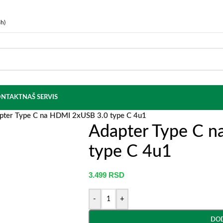
h)
NTAKT
NAŠ SERVIS
pter Type C na HDMI 2xUSB 3.0 type C 4u1
Adapter Type C 
type C 4u1
3.499
RSD
-
+
DOD