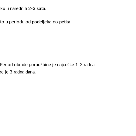
ruku u narednih
2-3 sata
.
 to u periodu od
podeljeka
do
petka
.
 Period obrade porudžbine je najčešće 1-2 radna
e je 3 radna dana.