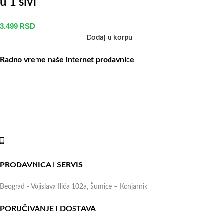
u 1 sivi
3.499
RSD
Dodaj u korpu
Radno vreme naše internet prodavnice
Naše radno vreme je svih 7 dana u nedelji od 00-24h. U tom
periodu možete vršiti porudžbine putem sajta, dok nas na telefone
možete kontaktirati svakog radnog dana u periodu radnog vremena
lokala.
Online shop:
+381 (69) 767-202
PRODAVNICA I SERVIS
Beograd - Vojislava Ilića 102a, Šumice – Konjarnik
PORUČIVANJE I DOSTAVA