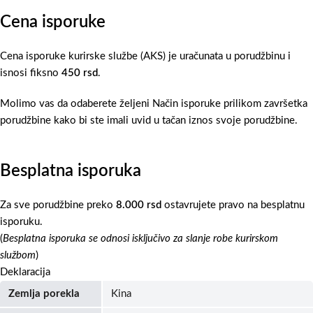
Cena isporuke
Cena isporuke kurirske službe (AKS) je uračunata u porudžbinu i
isnosi fiksno
450 rsd
.
Molimo vas da odaberete željeni Način isporuke prilikom završetka
porudžbine kako bi ste imali uvid u tačan iznos svoje porudžbine.
Besplatna isporuka
Za sve porudžbine preko
8.000 rsd
ostavrujete pravo na besplatnu
isporuku.
(
Besplatna isporuka se odnosi isključivo za slanje robe kurirskom
službom
)
Deklaracija
Zemlja porekla
Kina