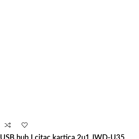
USB hub I citac kartica 2u1 JWD-U35