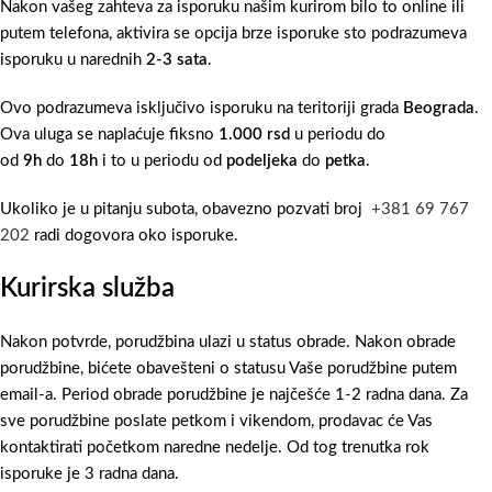
Nakon vašeg zahteva za isporuku našim kurirom bilo to online ili
putem telefona, aktivira se opcija brze isporuke sto podrazumeva
isporuku u narednih
2-3 sata
.
Ovo podrazumeva isključivo isporuku na teritoriji grada
Beograda
.
Ova uluga se naplaćuje fiksno
1.000 rsd
u periodu do
od
9h
do
18h
i to u periodu od
podeljeka
do
petka
.
Ukoliko je u pitanju subota, obavezno pozvati broj
+381 69 767
202
radi dogovora oko isporuke.
Kurirska služba
Nakon potvrde, porudžbina ulazi u status obrade. Nakon obrade
porudžbine, bićete obavešteni o statusu Vaše porudžbine putem
email-a. Period obrade porudžbine je najčešće 1-2 radna dana. Za
sve porudžbine poslate petkom i vikendom, prodavac će Vas
kontaktirati početkom naredne nedelje. Od tog trenutka rok
isporuke je 3 radna dana.