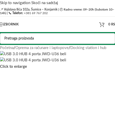
Skip to navigation
Skoči na sadržaj
📍
Vojislava Ilića 102a, Šumice – Konjarnik
| 🕘 Radno vreme: 09–20h (Subotom 10–
14h) | 📞
Telefon:
+381 69 767 202
IZBORNIK
0
R
Početna
/
Oprema za računare i laptopove
/
Docking station i hub
Click to enlarge