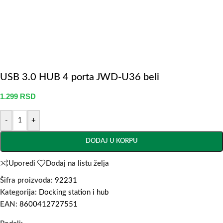
USB 3.0 HUB 4 porta JWD-U36 beli
1.299
RSD
-
+
DODAJ U KORPU
Uporedi
Dodaj na listu želja
Šifra proizvoda:
92231
Kategorija:
Docking station i hub
EAN:
8600412727551