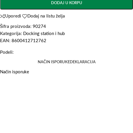
DODAJ U KORPU
Uporedi
Dodaj na listu želja
Šifra proizvoda:
90274
Kategorija:
Docking station i hub
EAN:
8600412712762
Podeli:
NAČIN ISPORUKE
DEKLARACIJA
Način isporuke