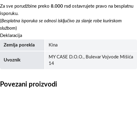
Za sve porudžbine preko
8.000 rsd
ostavrujete pravo na besplatnu
isporuku.
(
Besplatna isporuka se odnosi isključivo za slanje robe kurirskom
službom
)
Deklaracija
Zemlja porekla
Kina
MY CASE D.O.O., Bulevar Vojvode Mišića
Uvoznik
14
Povezani proizvodi