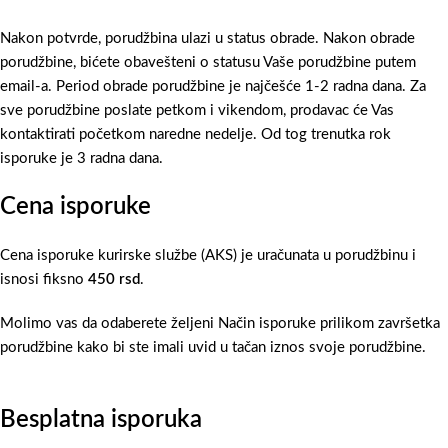
Nakon potvrde, porudžbina ulazi u status obrade. Nakon obrade
porudžbine, bićete obavešteni o statusu Vaše porudžbine putem
email-a. Period obrade porudžbine je najčešće 1-2 radna dana. Za
sve porudžbine poslate petkom i vikendom, prodavac će Vas
kontaktirati početkom naredne nedelje. Od tog trenutka rok
isporuke je 3 radna dana.
Cena isporuke
Cena isporuke kurirske službe (AKS) je uračunata u porudžbinu i
isnosi fiksno
450 rsd
.
Molimo vas da odaberete željeni Način isporuke prilikom završetka
porudžbine kako bi ste imali uvid u tačan iznos svoje porudžbine.
Besplatna isporuka