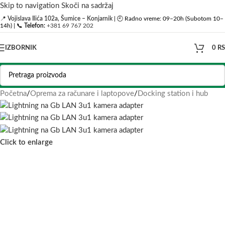
Skip to navigation
Skoči na sadržaj
📍
Vojislava Ilića 102a, Šumice – Konjarnik
| 🕘 Radno vreme: 09–20h (Subotom 10–
14h) | 📞
Telefon:
+381 69 767 202
IZBORNIK
0
R
Početna
/
Oprema za računare i laptopove
/
Docking station i hub
Click to enlarge