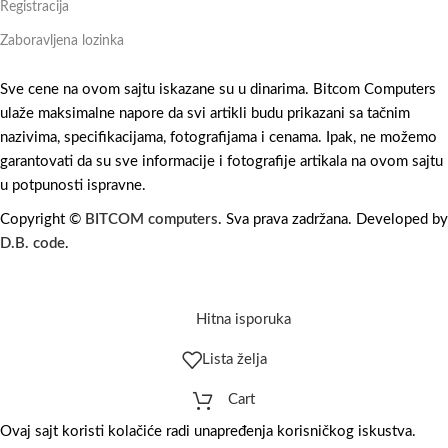
Registracija
Zaboravljena lozinka
Sve cene na ovom sajtu iskazane su u dinarima. Bitcom Computers
ulaže maksimalne napore da svi artikli budu prikazani sa tačnim
nazivima, specifikacijama, fotografijama i cenama. Ipak, ne možemo
garantovati da su sve informacije i fotografije artikala na ovom sajtu
u potpunosti ispravne.
Copyright ©
BITCOM computers
. Sva prava zadržana. Developed by
D.B. code
.
Hitna isporuka
Lista želja
Cart
Ovaj sajt koristi kolačiće radi unapređenja korisničkog iskustva.