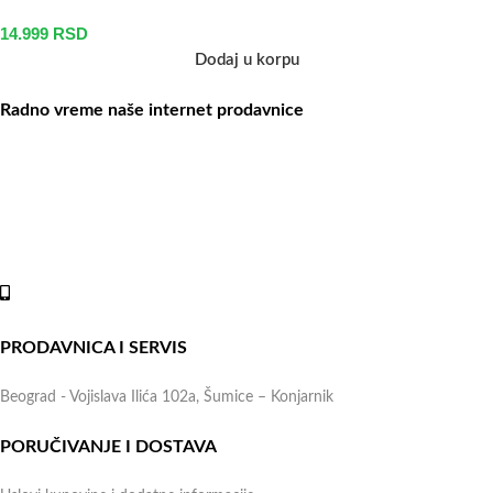
14.999
RSD
Dodaj u korpu
Radno vreme naše internet prodavnice
Naše radno vreme je svih 7 dana u nedelji od 00-24h. U tom
periodu možete vršiti porudžbine putem sajta, dok nas na telefone
možete kontaktirati svakog radnog dana u periodu radnog vremena
lokala.
Online shop:
+381 (69) 767-202
PRODAVNICA I SERVIS
Beograd - Vojislava Ilića 102a, Šumice – Konjarnik
PORUČIVANJE I DOSTAVA