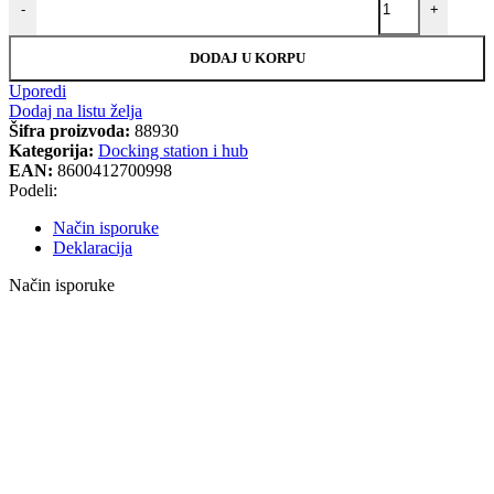
-
+
DODAJ U KORPU
Uporedi
Dodaj na listu želja
Šifra proizvoda:
88930
Kategorija:
Docking station i hub
EAN:
8600412700998
Podeli:
Način isporuke
Deklaracija
Način isporuke