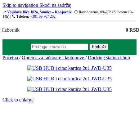
Skip to navigation
Skoči na sadržaj
📍
Vojislava Ilića 102a, Šumice – Konjarnik
| 🕘 Radno vreme: 09–20h (Subotom 10–
14h) | 📞
Telefon:
+381 69 767 202
Izbornik
0
RS
Pretraži
Početna
/
Oprema za računare i laptopove
/
Docking station i hub
Click to enlarge