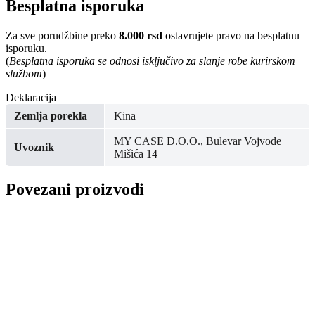
Besplatna isporuka
Za sve porudžbine preko
8.000 rsd
ostavrujete pravo na besplatnu
isporuku.
(
Besplatna isporuka se odnosi isključivo za slanje robe kurirskom
službom
)
Deklaracija
Zemlja porekla
Kina
MY CASE D.O.O., Bulevar Vojvode
Uvoznik
Mišića 14
Povezani proizvodi