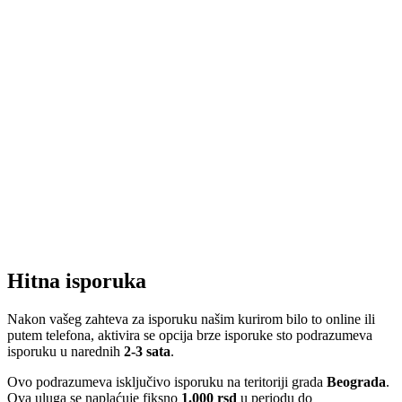
Hitna isporuka
Nakon vašeg zahteva za isporuku našim kurirom bilo to online ili
putem telefona, aktivira se opcija brze isporuke sto podrazumeva
isporuku u narednih
2-3 sata
.
Ovo podrazumeva isključivo isporuku na teritoriji grada
Beograda
.
Ova uluga se naplaćuje fiksno
1.000 rsd
u periodu do