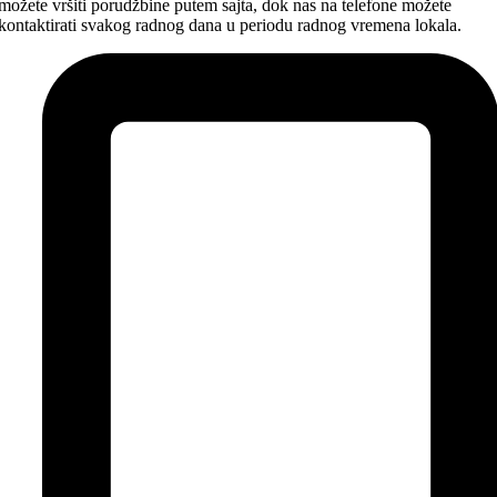
možete vršiti porudžbine putem sajta, dok nas na telefone možete
kontaktirati svakog radnog dana u periodu radnog vremena lokala.