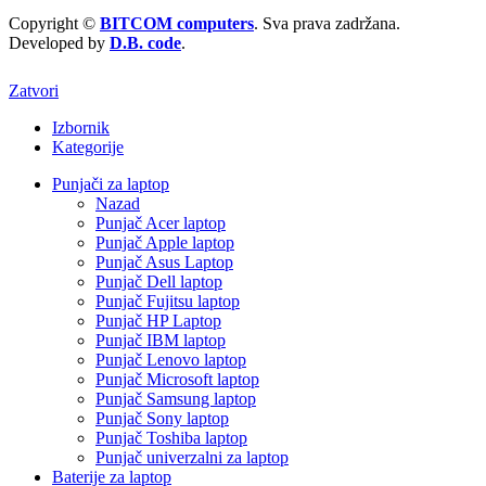
Copyright ©
BITCOM computers
. Sva prava zadržana.
Developed by
D.B. code
.
Zatvori
Izbornik
Kategorije
Punjači za laptop
Nazad
Punjač Acer laptop
Punjač Apple laptop
Punjač Asus Laptop
Punjač Dell laptop
Punjač Fujitsu laptop
Punjač HP Laptop
Punjač IBM laptop
Punjač Lenovo laptop
Punjač Microsoft laptop
Punjač Samsung laptop
Punjač Sony laptop
Punjač Toshiba laptop
Punjač univerzalni za laptop
Baterije za laptop