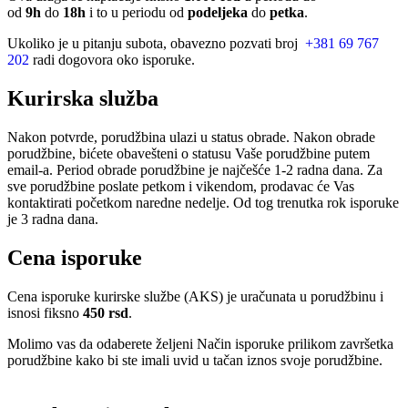
od
9h
do
18h
i to u periodu od
podeljeka
do
petka
.
Ukoliko je u pitanju subota, obavezno pozvati broj
+381 69 767
202
radi dogovora oko isporuke.
Kurirska služba
Nakon potvrde, porudžbina ulazi u status obrade. Nakon obrade
porudžbine, bićete obavešteni o statusu Vaše porudžbine putem
email-a. Period obrade porudžbine je najčešće 1-2 radna dana. Za
sve porudžbine poslate petkom i vikendom, prodavac će Vas
kontaktirati početkom naredne nedelje. Od tog trenutka rok isporuke
je 3 radna dana.
Cena isporuke
Cena isporuke kurirske službe (AKS) je uračunata u porudžbinu i
isnosi fiksno
450 rsd
.
Molimo vas da odaberete željeni Način isporuke prilikom završetka
porudžbine kako bi ste imali uvid u tačan iznos svoje porudžbine.