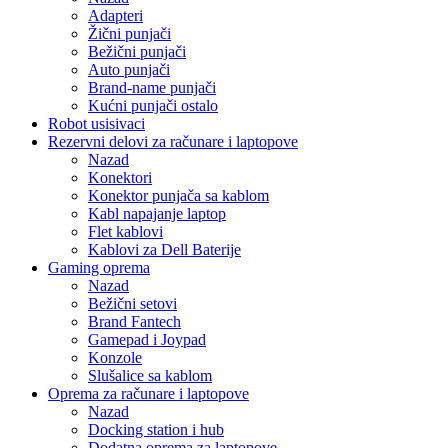
Adapteri
Žični punjači
Bežični punjači
Auto punjači
Brand-name punjači
Kućni punjači ostalo
Robot usisivaci
Rezervni delovi za računare i laptopove
Nazad
Konektori
Konektor punjača sa kablom
Kabl napajanje laptop
Flet kablovi
Kablovi za Dell Baterije
Gaming oprema
Nazad
Bežični setovi
Brand Fantech
Gamepad i Joypad
Konzole
Slušalice sa kablom
Oprema za računare i laptopove
Nazad
Docking station i hub
Dodatna oprema za laptopove