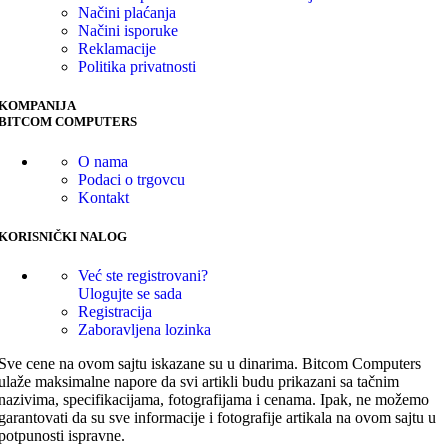
Načini plaćanja
Načini isporuke
Reklamacije
Politika privatnosti
KOMPANIJA
BITCOM COMPUTERS
O nama
Podaci o trgovcu
Kontakt
KORISNIČKI NALOG
Već ste registrovani?
Ulogujte se sada
Registracija
Zaboravljena lozinka
Sve cene na ovom sajtu iskazane su u dinarima. Bitcom Computers
ulaže maksimalne napore da svi artikli budu prikazani sa tačnim
nazivima, specifikacijama, fotografijama i cenama. Ipak, ne možemo
garantovati da su sve informacije i fotografije artikala na ovom sajtu u
potpunosti ispravne.