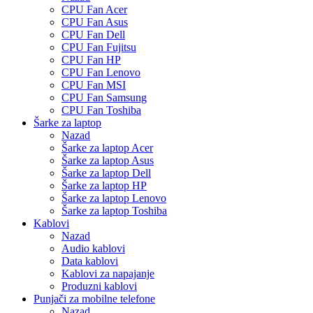
CPU Fan Acer
CPU Fan Asus
CPU Fan Dell
CPU Fan Fujitsu
CPU Fan HP
CPU Fan Lenovo
CPU Fan MSI
CPU Fan Samsung
CPU Fan Toshiba
Šarke za laptop
Nazad
Šarke za laptop Acer
Šarke za laptop Asus
Šarke za laptop Dell
Šarke za laptop HP
Šarke za laptop Lenovo
Šarke za laptop Toshiba
Kablovi
Nazad
Audio kablovi
Data kablovi
Kablovi za napajanje
Produzni kablovi
Punjači za mobilne telefone
Nazad