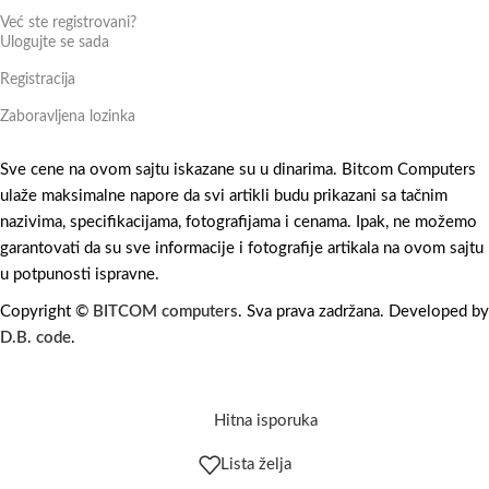
Već ste registrovani?
Ulogujte se sada
Registracija
Zaboravljena lozinka
Sve cene na ovom sajtu iskazane su u dinarima. Bitcom Computers
ulaže maksimalne napore da svi artikli budu prikazani sa tačnim
nazivima, specifikacijama, fotografijama i cenama. Ipak, ne možemo
garantovati da su sve informacije i fotografije artikala na ovom sajtu
u potpunosti ispravne.
Copyright ©
BITCOM computers
. Sva prava zadržana. Developed by
D.B. code
.
Hitna isporuka
Lista želja