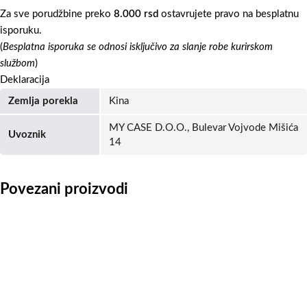
Za sve porudžbine preko
8.000 rsd
ostavrujete pravo na besplatnu
isporuku.
(
Besplatna isporuka se odnosi isključivo za slanje robe kurirskom
službom
)
Deklaracija
Zemlja porekla
Kina
MY CASE D.O.O., Bulevar Vojvode Mišića
Uvoznik
14
Povezani proizvodi