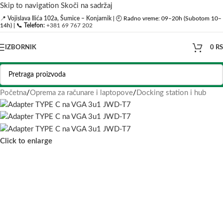
Skip to navigation
Skoči na sadržaj
📍
Vojislava Ilića 102a, Šumice – Konjarnik
| 🕘 Radno vreme: 09–20h (Subotom 10–
14h) | 📞
Telefon:
+381 69 767 202
IZBORNIK
0
R
Početna
/
Oprema za računare i laptopove
/
Docking station i hub
Click to enlarge