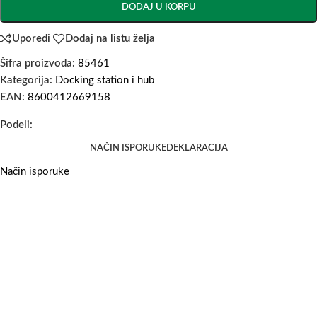
DODAJ U KORPU
Uporedi
Dodaj na listu želja
Šifra proizvoda:
85461
Kategorija:
Docking station i hub
EAN:
8600412669158
Podeli:
NAČIN ISPORUKE
DEKLARACIJA
Način isporuke