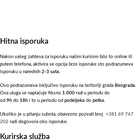
Hitna isporuka
Nakon vašeg zahteva za isporuku našim kurirom bilo to online ili
putem telefona, aktivira se opcija brze isporuke sto podrazumeva
isporuku u narednih
2-3 sata
.
Ovo podrazumeva isključivo isporuku na teritoriji grada
Beograda
.
Ova uluga se naplaćuje fiksno
1.000 rsd
u periodu do
od
9h
do
18h
i to u periodu od
podeljeka
do
petka
.
Ukoliko je u pitanju subota, obavezno pozvati broj
+381 69 767
202
radi dogovora oko isporuke.
Kurirska služba