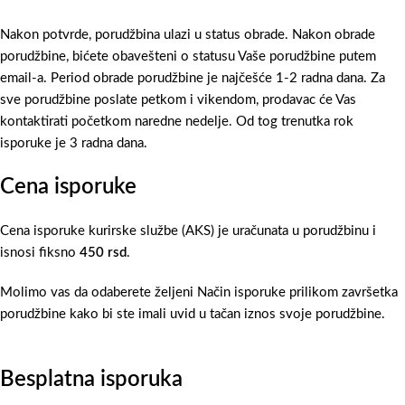
Nakon potvrde, porudžbina ulazi u status obrade. Nakon obrade
porudžbine, bićete obavešteni o statusu Vaše porudžbine putem
email-a. Period obrade porudžbine je najčešće 1-2 radna dana. Za
sve porudžbine poslate petkom i vikendom, prodavac će Vas
kontaktirati početkom naredne nedelje. Od tog trenutka rok
isporuke je 3 radna dana.
Cena isporuke
Cena isporuke kurirske službe (AKS) je uračunata u porudžbinu i
isnosi fiksno
450 rsd
.
Molimo vas da odaberete željeni Način isporuke prilikom završetka
porudžbine kako bi ste imali uvid u tačan iznos svoje porudžbine.
Besplatna isporuka