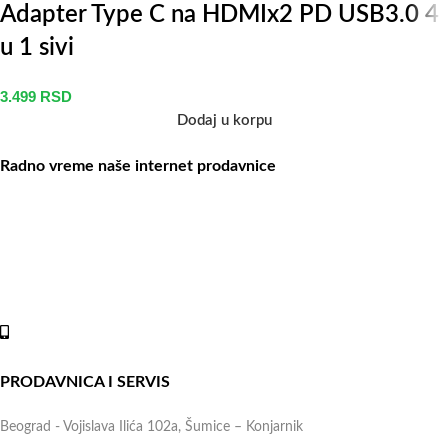
Adapter Type C na HDMIx2 PD USB3.0 4
u 1 sivi
3.499
RSD
Dodaj u korpu
Radno vreme naše internet prodavnice
Naše radno vreme je svih 7 dana u nedelji od 00-24h. U tom
periodu možete vršiti porudžbine putem sajta, dok nas na telefone
možete kontaktirati svakog radnog dana u periodu radnog vremena
lokala.
Online shop:
+381 (69) 767-202
PRODAVNICA I SERVIS
Beograd - Vojislava Ilića 102a, Šumice – Konjarnik