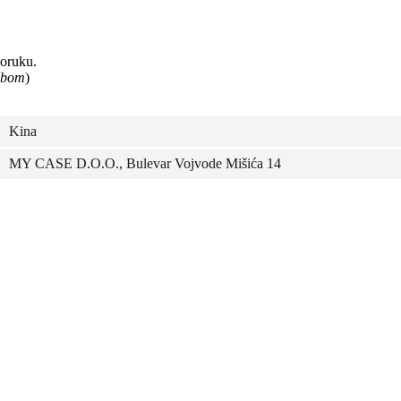
poruku.
užbom
)
Kina
MY CASE D.O.O., Bulevar Vojvode Mišića 14