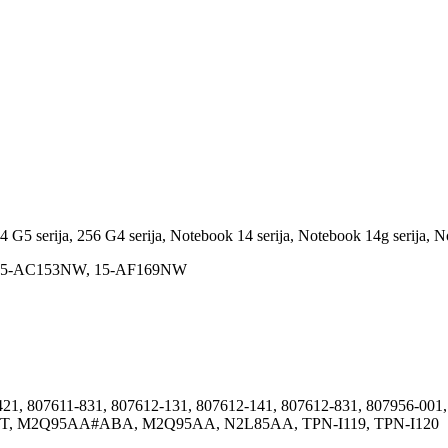
4 G5 serija, 256 G4 serija, Notebook 14 serija, Notebook 14g serija, N
15-AC153NW, 15-AF169NW
-421, 807611-831, 807612-131, 807612-141, 807612-831, 807956-0
, M2Q95AA#ABA, M2Q95AA, N2L85AA, TPN-I119, TPN-I120