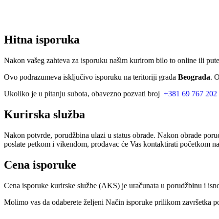
Hitna isporuka
Nakon vašeg zahteva za isporuku našim kurirom bilo to online ili put
Ovo podrazumeva isključivo isporuku na teritoriji grada
Beograda
. 
Ukoliko je u pitanju subota, obavezno pozvati broj
+381 69 767 202
Kurirska služba
Nakon potvrde, porudžbina ulazi u status obrade. Nakon obrade porud
poslate petkom i vikendom, prodavac će Vas kontaktirati početkom nar
Cena isporuke
Cena isporuke kurirske službe (AKS) je uračunata u porudžbinu i isn
Molimo vas da odaberete željeni Način isporuke prilikom završetka po