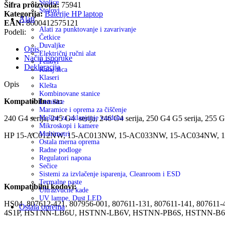
Stolice
Šifra proizvoda:
75941
Stolovi
Kategorija:
Baterije HP laptop
Alati
EAN:
8600412575121
Alati za punktovanje i zavarivanje
Podeli:
Četkice
Duvaljke
Opis
Električni ručni alat
Način isporuke
Fenovi
Deklaracija
Kalaj žica
Klaseri
Opis
Klešta
Kombinovane stanice
Kompatibilna sa:
Lemilice
Maramice i oprema za čiščenje
240 G4 serija, 245 G4 serija, 246 G4 serija, 250 G4 G5 serija, 255 G
Mašine za uklanjanje vazduha
Mikroskopi i kamere
Multimetri
HP 15-AC012NW, 15-AC013NW, 15-AC033NW, 15-AC034NW, 
Ostala merna oprema
Radne podloge
Regulatori napona
Sečice
Sistemi za izvlačenje isparenja, Cleanroom i ESD
Termalne paste
Kompatibilni kodovi:
Ultrazvucne kade
UV lampe, Dust LED
HS04 ,807612-421, 807956-001, 807611-131, 807611-141, 807611
Ostala oprema
4S1P, HSTNN-LB6U, HSTNN-LB6V, HSTNN-PB6S, HSTNN-B6T