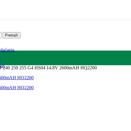
Pretraži
plaćanja
a
t
vis
p HP 240 250 255 G4 HS04 14.8V 2600mAH HQ2200