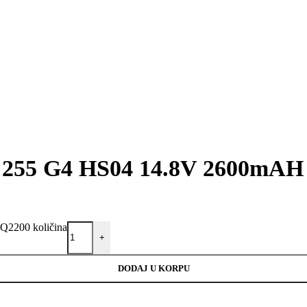
250 255 G4 HS04 14.8V 2600mA
Q2200 količina
+
DODAJ U KORPU