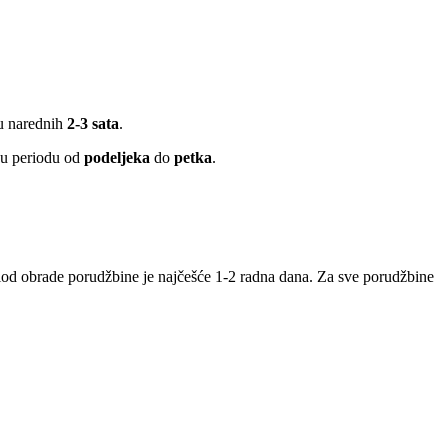
 u narednih
2-3 sata
.
 u periodu od
podeljeka
do
petka
.
iod obrade porudžbine je najčešće 1-2 radna dana. Za sve porudžbine