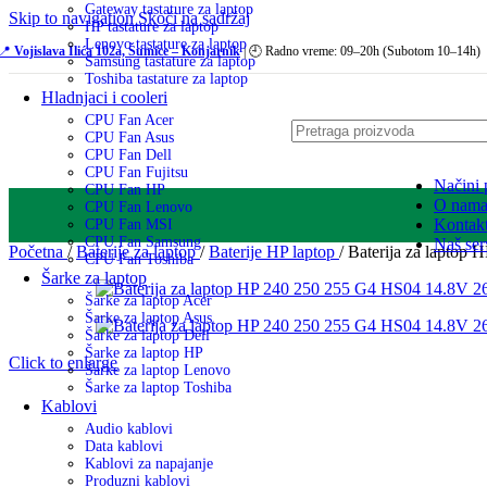
Gateway tastature za laptop
Skip to navigation
Skoči na sadržaj
HP tastature za laptop
Lenovo tastature za laptop
📍
Vojislava Ilića 102a, Šumice – Konjarnik
| 🕘 Radno vreme: 09–20h (Subotom 10–14h)
Samsung tastature za laptop
Toshiba tastature za laptop
Hladnjaci i cooleri
CPU Fan Acer
CPU Fan Asus
CPU Fan Dell
CPU Fan Fujitsu
Načini 
CPU Fan HP
O nam
CPU Fan Lenovo
Kontak
CPU Fan MSI
CPU Fan Samsung
Naš ser
Početna
/
Baterije za laptop
/
Baterije HP laptop
/
Baterija za lapto
CPU Fan Toshiba
Šarke za laptop
Šarke za laptop Acer
Šarke za laptop Asus
Šarke za laptop Dell
Šarke za laptop HP
Click to enlarge
Šarke za laptop Lenovo
Šarke za laptop Toshiba
Kablovi
Audio kablovi
Data kablovi
Kablovi za napajanje
Produzni kablovi