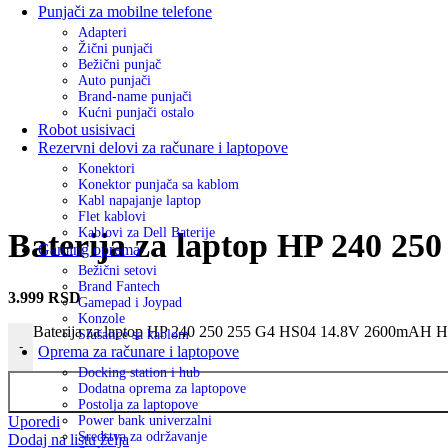
Punjači za mobilne telefone
Adapteri
Žični punjači
Bežični punjač
Auto punjači
Brand-name punjači
Kućni punjači ostalo
Robot usisivaci
Rezervni delovi za računare i laptopove
Konektori
Konektor punjača sa kablom
Kabl napajanje laptop
Flet kablovi
Kablovi za Dell Baterije
Baterija za laptop HP 240 
Gaming oprema
Bežični setovi
Brand Fantech
3.999
RSD
Gamepad i Joypad
Konzole
Baterija za laptop HP 240 250 255 G4 HS04 14.8V 2600mAH H
Slušalice sa kablom
-
Oprema za računare i laptopove
Docking station i hub
Dodatna oprema za laptopove
Postolja za laptopove
Uporedi
Power bank univerzalni
Sredstva za održavanje
Dodaj na listu želja