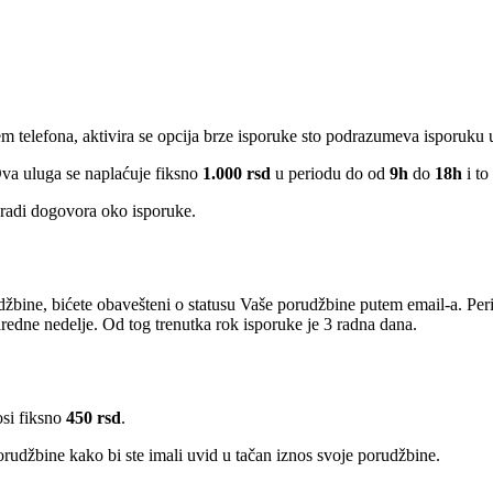
em telefona, aktivira se opcija brze isporuke sto podrazumeva isporuku
Ova uluga se naplaćuje fiksno
1.000 rsd
u periodu do od
9h
do
18h
i to
radi dogovora oko isporuke.
žbine, bićete obavešteni o statusu Vaše porudžbine putem email-a. Per
edne nedelje. Od tog trenutka rok isporuke je 3 radna dana.
osi fiksno
450 rsd
.
rudžbine kako bi ste imali uvid u tačan iznos svoje porudžbine.