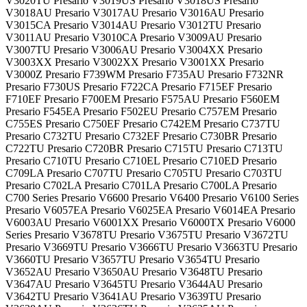
V3020TU Presario V3019US Presario V3018US Presario
V3018AU Presario V3017AU Presario V3016AU Presario
V3015CA Presario V3014AU Presario V3012TU Presario
V3011AU Presario V3010CA Presario V3009AU Presario
V3007TU Presario V3006AU Presario V3004XX Presario
V3003XX Presario V3002XX Presario V3001XX Presario
V3000Z Presario F739WM Presario F735AU Presario F732NR
Presario F730US Presario F722CA Presario F715EF Presario
F710EF Presario F700EM Presario F575AU Presario F560EM
Presario F545EA Presario F502EU Presario C757EM Presario
C755ES Presario C750EF Presario C742EM Presario C737TU
Presario C732TU Presario C732EF Presario C730BR Presario
C722TU Presario C720BR Presario C715TU Presario C713TU
Presario C710TU Presario C710EL Presario C710ED Presario
C709LA Presario C707TU Presario C705TU Presario C703TU
Presario C702LA Presario C701LA Presario C700LA Presario
C700 Series Presario V6600 Presario V6400 Presario V6100 Series
Presario V6057EA Presario V6025EA Presario V6014EA Presario
V6003AU Presario V6001XX Presario V6000TX Presario V6000
Series Presario V3678TU Presario V3675TU Presario V3672TU
Presario V3669TU Presario V3666TU Presario V3663TU Presario
V3660TU Presario V3657TU Presario V3654TU Presario
V3652AU Presario V3650AU Presario V3648TU Presario
V3647AU Presario V3645TU Presario V3644AU Presario
V3642TU Presario V3641AU Presario V3639TU Presario