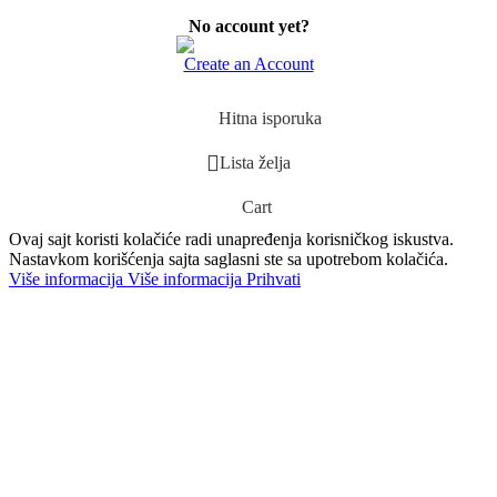
No account yet?
LCD SCREEN 17.3″
REGULATORI NAPONA
Create an Account
LCD SCREEN APPLE
SEČICE
Hitna isporuka
Lista želja
EKSTERNI (PORTABLE) EKRANI
SISTEMI ZA IZVLAČENJE ISPARENJA, CLEANROOM I
Cart
LCD SCREEN OSTALO
TERMALNE PASTE
Ovaj sajt koristi kolačiće radi unapređenja korisničkog iskustva.
Nastavkom korišćenja sajta saglasni ste sa upotrebom kolačića.
Više informacija
Više informacija
Prihvati
ULTRAZVUCNE KADE
UV LAMPE, DUST LED