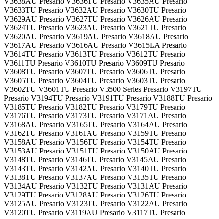
V3638AU Presario V3636TU Presario V3635AU Presario
V3633TU Presario V3632AU Presario V3630TU Presario
V3629AU Presario V3627TU Presario V3626AU Presario
V3624TU Presario V3623AU Presario V3621TU Presario
V3620AU Presario V3619AU Presario V3618AU Presario
V3617AU Presario V3616AU Presario V3615LA Presario
V3614TU Presario V3613TU Presario V3612TU Presario
V3611TU Presario V3610TU Presario V3609TU Presario
V3608TU Presario V3607TU Presario V3606TU Presario
V3605TU Presario V3604TU Presario V3603TU Presario
V3602TU V3601TU Presario V3500 Series Presario V3197TU
Presario V3194TU Presario V3191TU Presario V3188TU Presario
V3185TU Presario V3182TU Presario V3179TU Presario
V3176TU Presario V3173TU Presario V3171AU Presario
V3168AU Presario V3165TU Presario V3164AU Presario
V3162TU Presario V3161AU Presario V3159TU Presario
V3158AU Presario V3156TU Presario V3154TU Presario
V3153AU Presario V3151TU Presario V3150AU Presario
V3148TU Presario V3146TU Presario V3145AU Presario
V3143TU Presario V3142AU Presario V3140TU Presario
V3138TU Presario V3137AU Presario V3135TU Presario
V3134AU Presario V3132TU Presario V3131AU Presario
V3129TU Presario V3128AU Presario V3126TU Presario
V3125AU Presario V3123TU Presario V3122AU Presario
V3120TU Presario V3119AU Presario V3117TU Presario