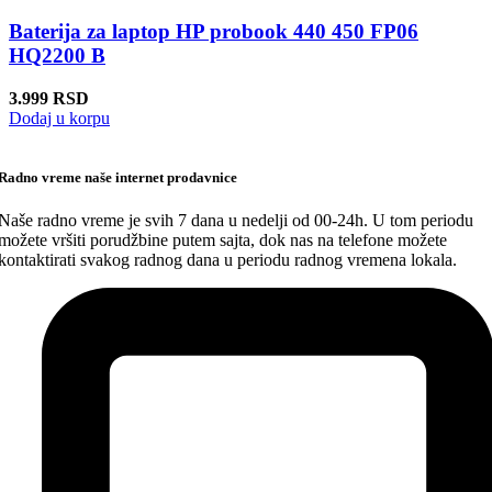
Baterija za laptop HP probook 440 450 FP06
HQ2200 B
3.999
RSD
Dodaj u korpu
Radno vreme naše internet prodavnice
Naše radno vreme je svih 7 dana u nedelji od 00-24h. U tom periodu
možete vršiti porudžbine putem sajta, dok nas na telefone možete
kontaktirati svakog radnog dana u periodu radnog vremena lokala.