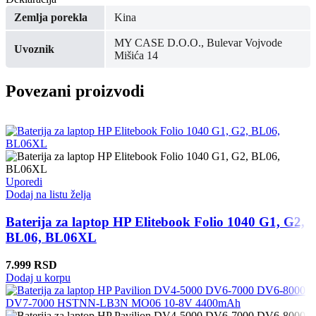
Zemlja porekla
Kina
MY CASE D.O.O., Bulevar Vojvode
Uvoznik
Mišića 14
Povezani proizvodi
Uporedi
Dodaj na listu želja
Baterija za laptop HP Elitebook Folio 1040 G1, G2,
BL06, BL06XL
7.999
RSD
Dodaj u korpu