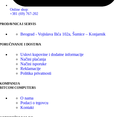
Online shop:
+381 (69) 767-202
PRODAVNICA I SERVIS
Beograd - Vojislava Ilića 102a, Šumice – Konjarnik
PORUČIVANJE I DOSTAVA
Uslovi kupovine i dodatne informacije
Načini plaćanja
Načini isporuke
Reklamacije
Politika privatnosti
KOMPANIJA
BITCOM COMPUTERS
O nama
Podaci o trgovcu
Kontakt