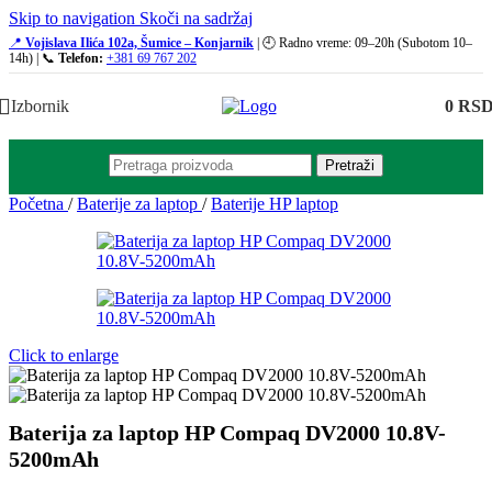
Skip to navigation
Skoči na sadržaj
📍
Vojislava Ilića 102a, Šumice – Konjarnik
| 🕘 Radno vreme: 09–20h (Subotom 10–
14h) | 📞
Telefon:
+381 69 767 202
Izbornik
0
RS
Pretraži
Početna
/
Baterije za laptop
/
Baterije HP laptop
Click to enlarge
Baterija za laptop HP Compaq DV2000 10.8V-
5200mAh