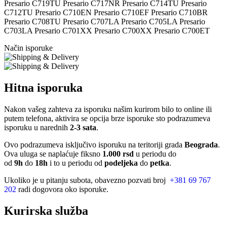
Presario C719TU Presario C717NR Presario C714TU Presario
C712TU Presario C710EN Presario C710EF Presario C710BR
Presario C708TU Presario C707LA Presario C705LA Presario
C703LA Presario C701XX Presario C700XX Presario C700ET
Način isporuke
Hitna isporuka
Nakon vašeg zahteva za isporuku našim kurirom bilo to online ili
putem telefona, aktivira se opcija brze isporuke sto podrazumeva
isporuku u narednih
2-3 sata
.
Ovo podrazumeva isključivo isporuku na teritoriji grada
Beograda
.
Ova uluga se naplaćuje fiksno
1.000 rsd
u periodu do
od
9h
do
18h
i to u periodu od
podeljeka
do
petka
.
Ukoliko je u pitanju subota, obavezno pozvati broj
+381 69 767
202
radi dogovora oko isporuke.
Kurirska služba