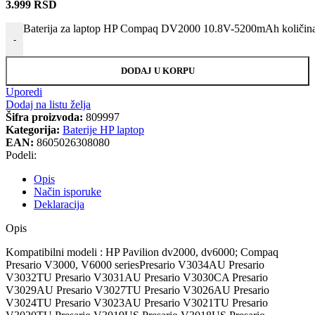
3.999
RSD
Baterija za laptop HP Compaq DV2000 10.8V-5200mAh količin
-
DODAJ U KORPU
Uporedi
Dodaj na listu želja
Šifra proizvoda:
809997
Kategorija:
Baterije HP laptop
EAN:
8605026308080
Podeli:
Opis
Način isporuke
Deklaracija
Opis
Kompatibilni modeli : HP Pavilion dv2000, dv6000; Compaq
Presario V3000, V6000 seriesPresario V3034AU Presario
V3032TU Presario V3031AU Presario V3030CA Presario
V3029AU Presario V3027TU Presario V3026AU Presario
V3024TU Presario V3023AU Presario V3021TU Presario