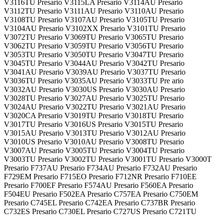
V3116TU Presario V3115LA Presario V3114AU Presario
V3112TU Presario V3111AU Presario V3110AU Presario
V3108TU Presario V3107AU Presario V3105TU Presario
V3104AU Presario V3102XX Presario V3101TU Presario
V3072TU Presario V3069TU Presario V3065TU Presario
V3062TU Presario V3059TU Presario V3056TU Presario
V3053TU Presario V3050TU Presario V3047TU Presario
V3045TU Presario V3044AU Presario V3042TU Presario
V3041AU Presario V3039AU Presario V3037TU Presario
V3036TU Presario V3035AU Presario V3033TU Pre ario
V3032AU Presario V3030US Presario V3030AU Presario
V3028TU Presario V3027AU Presario V3025TU Presario
V3024AU Presario V3022TU Presario V3021AU Presario
V3020CA Presario V3019TU Presario V3018TU Presario
V3017TU Presario V3016US Presario V3015TU Presario
V3015AU Presario V3013TU Presario V3012AU Presario
V3010US Presario V3010AU Presario V3008TU Presario
V3007AU Presario V3005TU Presario V3004TU Presario
V3003TU Presario V3002TU Presario V3001TU Presario V3000T
Presario F737AU Presario F734AU Presario F732AU Presario
F729EM Presario F715EO Presario F712NR Presario F710EE
Presario F700EF Presario F574AU Presario F560EA Presario
F504EU Presario F502EA Presario C757EA Presario C750EM
Presario C745EL Presario C742EA Presario C737BR Presario
C732ES Presario C730EL Presario C727US Presario C721TU