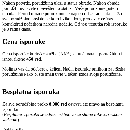
Nakon potvrde, porudžbina ulazi u status obrade. Nakon obrade
porudžbine, bićete obavešteni o statusu Vaše porudžbine putem
email-a. Period obrade porudžbine je najčešće 1-2 radna dana. Za
sve porudžbine poslate petkom i vikendom, prodavac će Vas
kontaktirati početkom naredne nedelje. Od tog trenutka rok isporuke
je 3 radna dana.
Cena isporuke
Cena isporuke kurirske službe (AKS) je uračunata u porudžbinu i
isnosi fiksno
450 rsd
.
Molimo vas da odaberete željeni Način isporuke prilikom završetka
porudžbine kako bi ste imali uvid u tačan iznos svoje porudžbine.
Besplatna isporuka
Za sve porudžbine preko
8.000 rsd
ostavrujete pravo na besplatnu
isporuku.
(
Besplatna isporuka se odnosi isključivo za slanje robe kurirskom
službom
)
Deklaracija