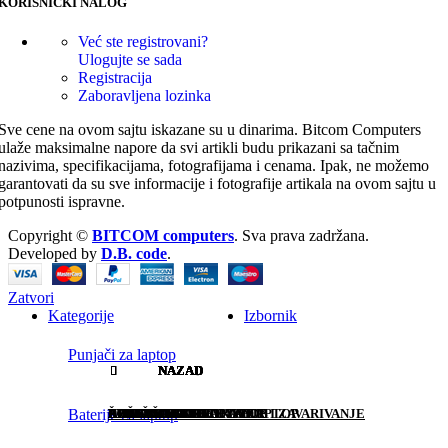
KORISNIČKI NALOG
Već ste registrovani?
Ulogujte se sada
Registracija
Zaboravljena lozinka
Sve cene na ovom sajtu iskazane su u dinarima. Bitcom Computers
ulaže maksimalne napore da svi artikli budu prikazani sa tačnim
nazivima, specifikacijama, fotografijama i cenama. Ipak, ne možemo
garantovati da su sve informacije i fotografije artikala na ovom sajtu u
potpunosti ispravne.
Copyright ©
BITCOM computers
. Sva prava zadržana.
Developed by
D.B. code
.
Zatvori
Kategorije
Izbornik
Punjači za laptop
NAZAD
NAZAD
NAZAD
NAZAD
NAZAD
NAZAD
NAZAD
NAZAD
NAZAD
NAZAD
NAZAD
NAZAD
Baterije za laptop
PUNJAČ ACER LAPTOP
BATERIJE ACER LAPTOP
LCD SCREEN 8.9″
ACER TASTATURE ZA LAPTOP
CPU FAN ACER
ŠARKE ZA LAPTOP ACER
AUDIO KABLOVI
ADAPTERI
KONEKTORI
BEŽIČNI SETOVI
DOCKING STATION I HUB
ALATI ZA PUNKTOVANJE I ZAVARIVANJE