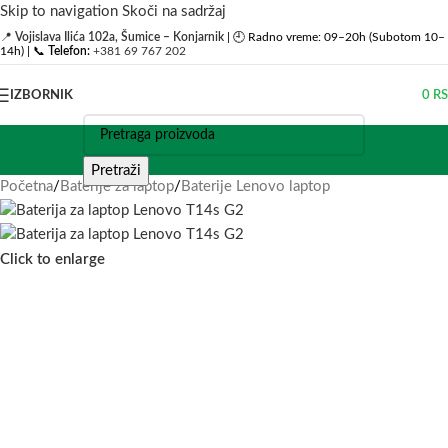
Skip to navigation
Skoči na sadržaj
📍
Vojislava Ilića 102a, Šumice – Konjarnik
| 🕘 Radno vreme: 09–20h (Subotom 10–
14h) | 📞
Telefon:
+381 69 767 202
IZBORNIK
0
R
Pretraži
Početna
/
Baterije za laptop
/
Baterije Lenovo laptop
Click to enlarge