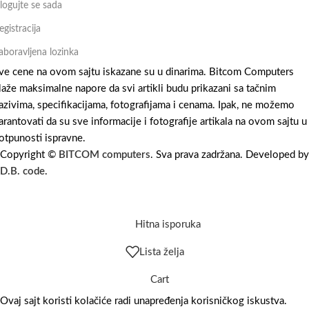
logujte se sada
egistracija
aboravljena lozinka
ve cene na ovom sajtu iskazane su u dinarima. Bitcom Computers
laže maksimalne napore da svi artikli budu prikazani sa tačnim
azivima, specifikacijama, fotografijama i cenama. Ipak, ne možemo
arantovati da su sve informacije i fotografije artikala na ovom sajtu u
otpunosti ispravne.
Copyright ©
BITCOM computers
. Sva prava zadržana. Developed by
D.B. code
.
Hitna isporuka
Lista želja
Cart
Ovaj sajt koristi kolačiće radi unapređenja korisničkog iskustva.