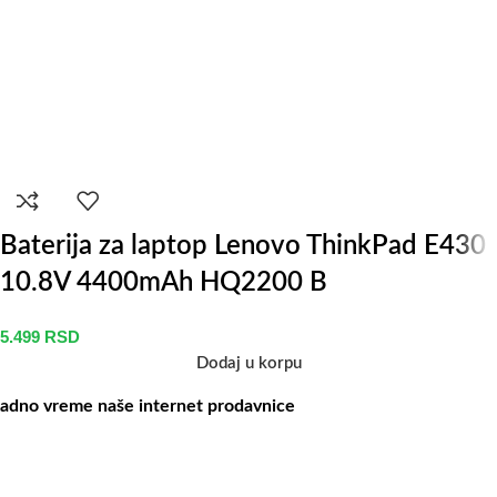
Baterija za laptop Lenovo ThinkPad E430
10.8V 4400mAh HQ2200 B
5.499
RSD
Dodaj u korpu
adno vreme naše internet prodavnice
aše radno vreme je svih 7 dana u nedelji od 00-24h. U tom periodu
ožete vršiti porudžbine putem sajta, dok nas na telefone možete