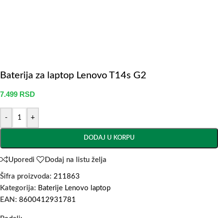
Baterija za laptop Lenovo T14s G2
7.499
RSD
-
+
DODAJ U KORPU
Uporedi
Dodaj na listu želja
Šifra proizvoda:
211863
Kategorija:
Baterije Lenovo laptop
EAN:
8600412931781