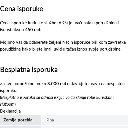
Cena isporuke
Cena isporuke kurirske službe (AKS) je uračunata u porudžbinu i
isnosi fiksno
450 rsd
.
Molimo vas da odaberete željeni Način isporuke prilikom završetka
porudžbine kako bi ste imali uvid u tačan iznos svoje porudžbine.
Besplatna isporuka
Za sve porudžbine preko
8.000 rsd
ostavrujete pravo na besplatnu
isporuku.
(
Besplatna isporuka se odnosi isključivo za slanje robe kurirskom
službom
)
Deklaracija
Zemlja porekla
Kina