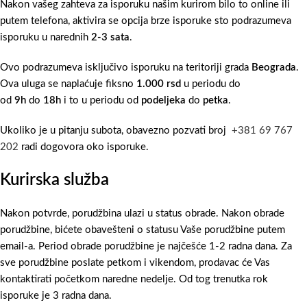
Nakon vašeg zahteva za isporuku našim kurirom bilo to online ili
putem telefona, aktivira se opcija brze isporuke sto podrazumeva
isporuku u narednih
2-3 sata
.
Ovo podrazumeva isključivo isporuku na teritoriji grada
Beograda
.
Ova uluga se naplaćuje fiksno
1.000 rsd
u periodu do
od
9h
do
18h
i to u periodu od
podeljeka
do
petka
.
Ukoliko je u pitanju subota, obavezno pozvati broj
+381 69 767
202
radi dogovora oko isporuke.
Kurirska služba
Nakon potvrde, porudžbina ulazi u status obrade. Nakon obrade
porudžbine, bićete obavešteni o statusu Vaše porudžbine putem
email-a. Period obrade porudžbine je najčešće 1-2 radna dana. Za
sve porudžbine poslate petkom i vikendom, prodavac će Vas
kontaktirati početkom naredne nedelje. Od tog trenutka rok
isporuke je 3 radna dana.