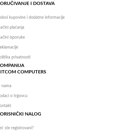
ORUČIVANJE I DOSTAVA
slovi kupovine i dodatne informacije
ačini plaćanja
ačini isporuke
eklamacije
olitika privatnosti
KOMPANIJA
BITCOM COMPUTERS
 nama
odaci o trgovcu
ontakt
ORISNIČKI NALOG
eć ste registrovani?