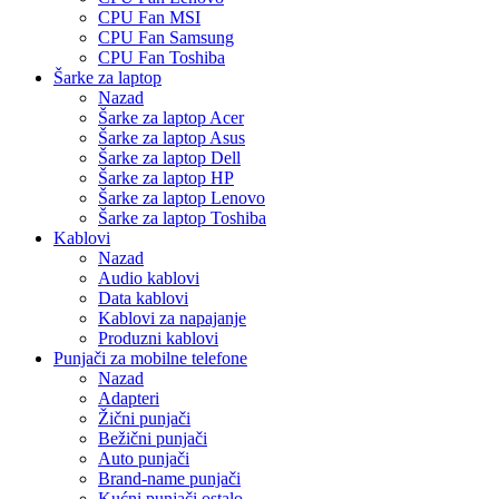
CPU Fan MSI
CPU Fan Samsung
CPU Fan Toshiba
Šarke za laptop
Nazad
Šarke za laptop Acer
Šarke za laptop Asus
Šarke za laptop Dell
Šarke za laptop HP
Šarke za laptop Lenovo
Šarke za laptop Toshiba
Kablovi
Nazad
Audio kablovi
Data kablovi
Kablovi za napajanje
Produzni kablovi
Punjači za mobilne telefone
Nazad
Adapteri
Žični punjači
Bežični punjači
Auto punjači
Brand-name punjači
Kućni punjači ostalo