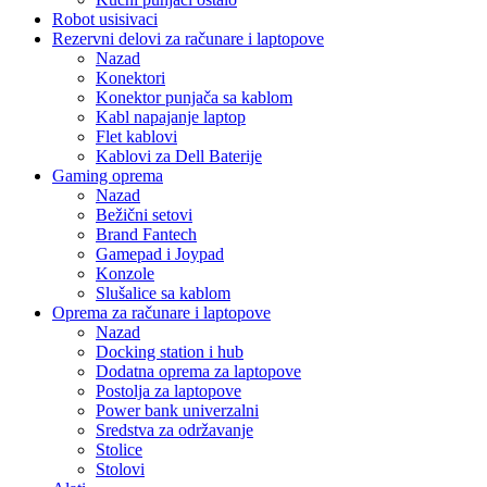
Robot usisivaci
Rezervni delovi za računare i laptopove
Nazad
Konektori
Konektor punjača sa kablom
Kabl napajanje laptop
Flet kablovi
Kablovi za Dell Baterije
Gaming oprema
Nazad
Bežični setovi
Brand Fantech
Gamepad i Joypad
Konzole
Slušalice sa kablom
Oprema za računare i laptopove
Nazad
Docking station i hub
Dodatna oprema za laptopove
Postolja za laptopove
Power bank univerzalni
Sredstva za održavanje
Stolice
Stolovi