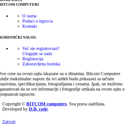
BITCOM COMPUTERS
O nama
Podaci o trgovcu
Kontakt
KORISNIČKI NALOG
Već ste registrovani?
Ulogujte se sada
Registracija
Zaboravljena lozinka
Sve cene na ovom sajtu iskazane su u dinarima. Bitcom Computers
ulaže maksimalne napore da svi artikli budu prikazani sa tačnim
nazivima, specifikacijama, fotografijama i cenama. Ipak, ne možemo
garantovati da su sve informacije i fotografije artikala na ovom sajtu u
potpunosti ispravne.
Copyright ©
BITCOM computers
. Sva prava zadržana.
Developed by
D.B. code
.
Zatvori