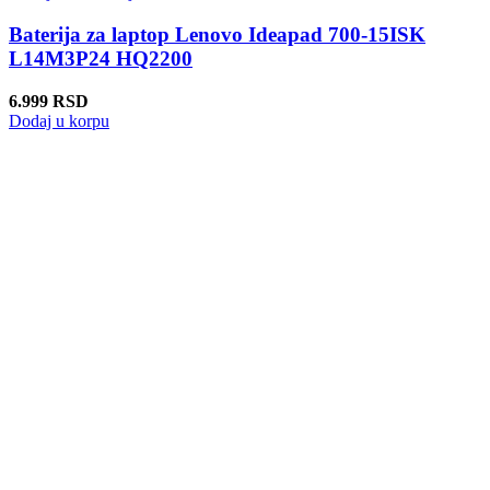
Baterija za laptop Lenovo Ideapad 700-15ISK
L14M3P24 HQ2200
6.999
RSD
Dodaj u korpu