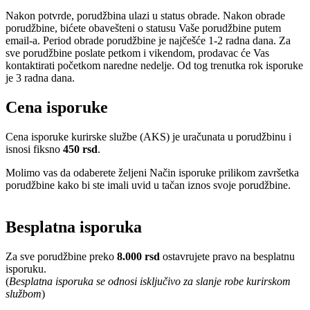
Nakon potvrde, porudžbina ulazi u status obrade. Nakon obrade
porudžbine, bićete obavešteni o statusu Vaše porudžbine putem
email-a. Period obrade porudžbine je najčešće 1-2 radna dana. Za
sve porudžbine poslate petkom i vikendom, prodavac će Vas
kontaktirati početkom naredne nedelje. Od tog trenutka rok isporuke
je 3 radna dana.
Cena isporuke
Cena isporuke kurirske službe (AKS) je uračunata u porudžbinu i
isnosi fiksno
450 rsd
.
Molimo vas da odaberete željeni Način isporuke prilikom završetka
porudžbine kako bi ste imali uvid u tačan iznos svoje porudžbine.
Besplatna isporuka
Za sve porudžbine preko
8.000 rsd
ostavrujete pravo na besplatnu
isporuku.
(
Besplatna isporuka se odnosi isključivo za slanje robe kurirskom
službom
)