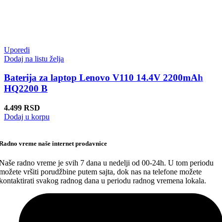
Uporedi
Dodaj na listu želja
Baterija za laptop Lenovo V110 14.4V 2200mAh
HQ2200 B
4.499
RSD
Dodaj u korpu
Radno vreme naše internet prodavnice
Naše radno vreme je svih 7 dana u nedelji od 00-24h. U tom periodu
možete vršiti porudžbine putem sajta, dok nas na telefone možete
kontaktirati svakog radnog dana u periodu radnog vremena lokala.