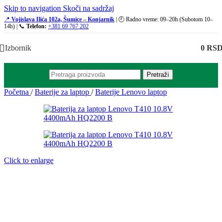
Skip to navigation
Skoči na sadržaj
📍
Vojislava Ilića 102a, Šumice – Konjarnik
| 🕘 Radno vreme: 09–20h (Subotom 10–
14h) | 📞
Telefon:
+381 69 767 202
Izbornik
0
RS
Pretraži
Početna
/
Baterije za laptop
/
Baterije Lenovo laptop
Click to enlarge