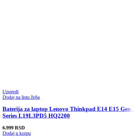
Uporedi
Dodaj na listu želja
Baterija za laptop Lenovo Thinkpad E14 E15 Gen 2
Series L19L3PD5 HQ2200
6.999
RSD
Dodaj u korpu