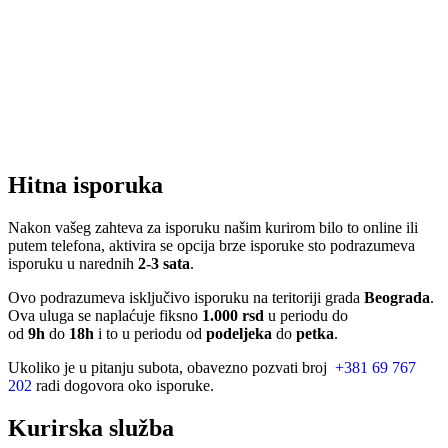
Hitna isporuka
Nakon vašeg zahteva za isporuku našim kurirom bilo to online ili
putem telefona, aktivira se opcija brze isporuke sto podrazumeva
isporuku u narednih
2-3 sata
.
Ovo podrazumeva isključivo isporuku na teritoriji grada
Beograda
.
Ova uluga se naplaćuje fiksno
1.000 rsd
u periodu do
od
9h
do
18h
i to u periodu od
podeljeka
do
petka
.
Ukoliko je u pitanju subota, obavezno pozvati broj
+381 69 767
202
radi dogovora oko isporuke.
Kurirska služba