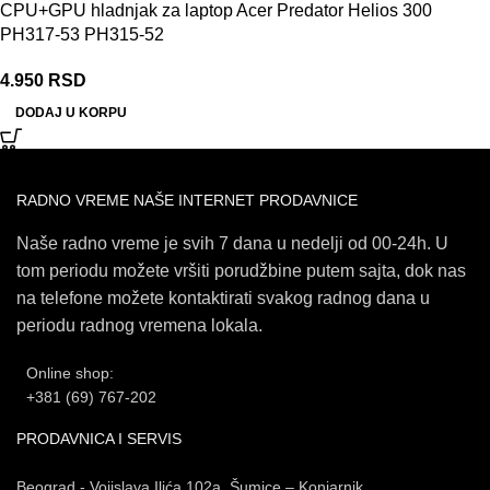
CPU+GPU hladnjak za laptop Acer Predator Helios 300
PH317-53 PH315-52
4.950
RSD
DODAJ U KORPU
RADNO VREME NAŠE INTERNET PRODAVNICE
Naše radno vreme je svih 7 dana u nedelji od 00-24h. U
tom periodu možete vršiti porudžbine putem sajta, dok nas
na telefone možete kontaktirati svakog radnog dana u
periodu radnog vremena lokala.
Online shop:
+381 (69) 767-202
PRODAVNICA I SERVIS
Beograd - Vojislava Ilića 102a, Šumice – Konjarnik