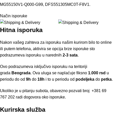
MG55150V1-Q000-G99, DFS551305MC0T-F8V1.
Način isporuke
Hitna isporuka
Nakon vašeg zahteva za isporuku našim kurirom bilo to online
ili putem telefona, aktivira se opcija brze isporuke sto
podrazumeva isporuku u narednih
2-3 sata
.
Ovo podrazumeva isključivo isporuku na teritoriji
grada
Beograda
. Ova uluga se naplaćuje fiksno
1.000 rsd
u
periodu do od
9h
do
18h
i to u periodu od
podeljeka
do
petka
.
Ukoliko je u pitanju subota, obavezno pozvati broj
+381 69
767 202
radi dogovora oko isporuke.
Kurirska služba