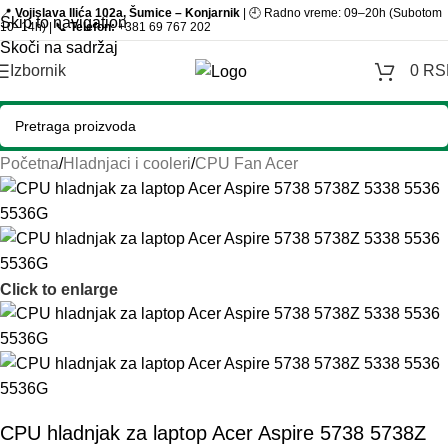
📍
Vojislava Ilića 102a, Šumice – Konjarnik
| 🕘 Radno vreme: 09–20h (Subotom
Skip to navigation
10–14h) | 📞
Telefon:
+381 69 767 202
Skoči na sadržaj
Izbornik
0
RS
Početna
/
Hladnjaci i cooleri
/
CPU Fan Acer
Click to enlarge
CPU hladnjak za laptop Acer Aspire 5738 5738Z