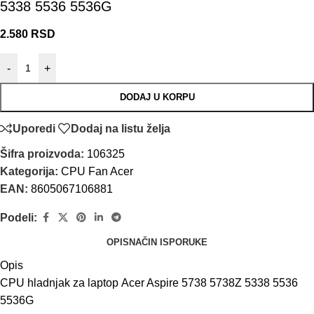
5338 5536 5536G
2.580
RSD
-
+
DODAJ U KORPU
Uporedi
Dodaj na listu želja
Šifra proizvoda:
106325
Kategorija:
CPU Fan Acer
EAN:
8605067106881
Podeli:
OPIS
NAČIN ISPORUKE
Opis
CPU hladnjak za laptop Acer Aspire 5738 5738Z 5338 5536
5536G