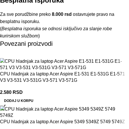
Besplatna isporuka
Za sve porudžbine preko
8.000 rsd
ostavrujete pravo na
besplatnu isporuku.
(
Besplatna isporuka se odnosi isključivo za slanje robe
kurirskom službom
)
Povezani proizvodi
CPU hladnjak za laptop Acer Aspire E1-531 E1-531G E1-571
V3 V3-531 V3-531G V3-571 V3-571G
2.580
RSD
DODAJ U KORPU
CPU hladnjak za laptop Acer Aspire 5349 5349Z 5749 5749Z