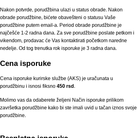
Nakon potvrde, porudžbina ulazi u status obrade. Nakon
obrade porudžbine, bićete obavešteni o statusu Vaše
porudžbine putem email-a. Period obrade porudžbine je
najčešće 1-2 radna dana. Za sve porudžbine poslate petkom i
vikendom, prodavac će Vas kontaktirati početkom naredne
nedelje. Od tog trenutka rok isporuke je 3 radna dana.
Cena isporuke
Cena isporuke kurirske službe (AKS) je uračunata u
porudžbinu i isnosi fiksno
450 rsd
.
Molimo vas da odaberete željeni Način isporuke prilikom
završetka porudžbine kako bi ste imali uvid u tačan iznos svoje
porudžbine.