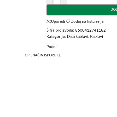
DOD
Uporedi
Dodaj na listu želja
Šifra proizvoda:
8600412741182
Kategorije:
Data kablovi
,
Kablovi
Podeli:
OPIS
NAČIN ISPORUKE