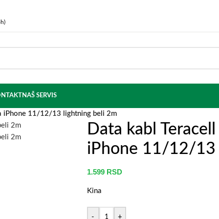
h)
NTAKT
NAŠ SERVIS
a iPhone 11/12/13 lightning beli 2m
Data kabl Teracel
iPhone 11/12/13 l
1.599
RSD
Kina
-
+