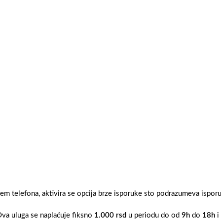
tem telefona, aktivira se opcija brze isporuke sto podrazumeva ispo
Ova uluga se naplaćuje fiksno
1.000 rsd
u periodu do od
9h
do
18h
i