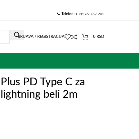
📞
Telefon:
+381 69 767 202
PRIJAVA / REGISTRACIJA
0
RSD
l Plus PD Type C za
ightning beli 2m