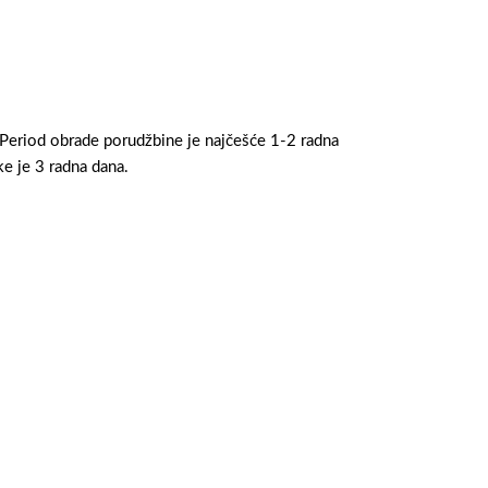
 Period obrade porudžbine je najčešće 1-2 radna
e je 3 radna dana.