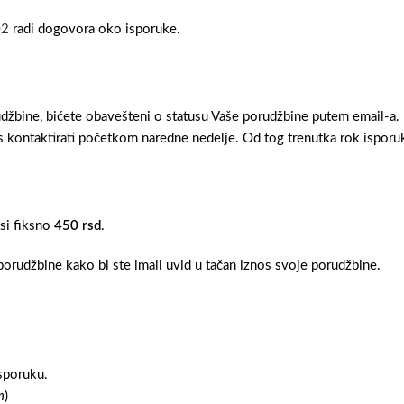
02
radi dogovora oko isporuke.
džbine, bićete obavešteni o statusu Vaše porudžbine putem email-a.
 kontaktirati početkom naredne nedelje. Od tog trenutka rok isporuk
osi fiksno
450 rsd
.
orudžbine kako bi ste imali uvid u tačan iznos svoje porudžbine.
sporuku.
m
)