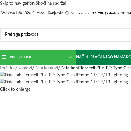
Skip to navigation
Skoči na sadržaj

Vojislava Ilića 102a, Šumice – Konjarnik
| 🕘 Radno vreme: 09–20h (Subotom 10–14
NAČINI PLAĆANJA
O NAMA
KO
PROIZVODI
Početna
/
Kablovi
/
Data kablovi
/
Data kabl Teracell Plus PD Type C z
Click to enlarge