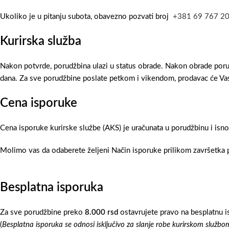
Ukoliko je u pitanju subota, obavezno pozvati broj
+381 69 767 2
Kurirska služba
Nakon potvrde, porudžbina ulazi u status obrade. Nakon obrade poru
dana. Za sve porudžbine poslate petkom i vikendom, prodavac će Vas
Cena isporuke
Cena isporuke kurirske službe (AKS) je uračunata u porudžbinu i isn
Molimo vas da odaberete željeni Način isporuke prilikom završetka p
Besplatna isporuka
Za sve porudžbine preko
8.000 rsd
ostavrujete pravo na besplatnu i
(
Besplatna isporuka se odnosi isključivo za slanje robe kurirskom službo