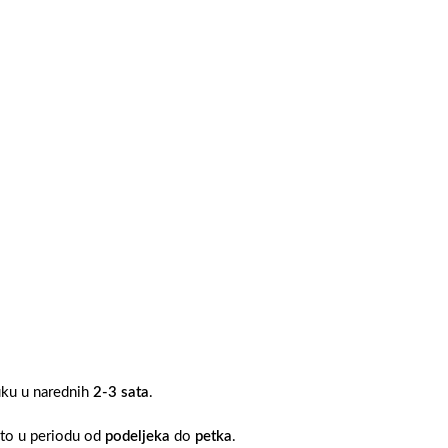
ruku u narednih
2-3 sata
.
 to u periodu od
podeljeka
do
petka
.