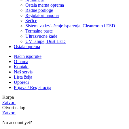
Ostala merna oprema
Radne podloge
Regulatori napona
Sečice
Sistemi za izvlačenje isparenja, Cleanroom i ESD
Termalne paste
Ultrazvucne kade
UV lampe, Dust LED
Ostala oprema
Način isporuke
O nama
Kontakt
Naš servis
Lista želja
Uporedi
Prijava / Registracija
Korpa
Zatvori
Otvori nalog
Zatvori
No account yet?