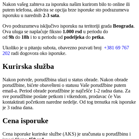
Nakon vašeg zahteva za isporuku našim kurirom bilo to online ili
putem telefona, aktivira se opcija brze isporuke sto podrazumeva
isporuku u narednih
2-3 sata
.
Ovo podrazumeva isključivo isporuku na teritoriji grada
Beograda
.
Ova uluga se naplaćuje fiksno
1.000 rsd
u periodu do
od
9h
do
18h
i to u periodu od
podeljeka
do
petka
.
Ukoliko je u pitanju subota, obavezno pozvati broj
+381 69 767
202
radi dogovora oko isporuke.
Kurirska služba
Nakon potvrde, porudžbina ulazi u status obrade. Nakon obrade
porudžbine, bićete obavešteni o statusu Vaše porudžbine putem
email-a. Period obrade porudžbine je najčešće 1-2 radna dana. Za
sve porudžbine poslate petkom i vikendom, prodavac će Vas
kontaktirati početkom naredne nedelje. Od tog trenutka rok isporuke
je 3 radna dana.
Cena isporuke
Cena isporuke kurirske službe (AKS) je uračunata u porudžbinu i