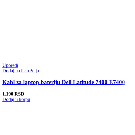
Uporedi
Dodaj na listu želja
Kabl za laptop bateriju Dell Latitude 7400 E7400
1.190
RSD
Dodaj u korpu