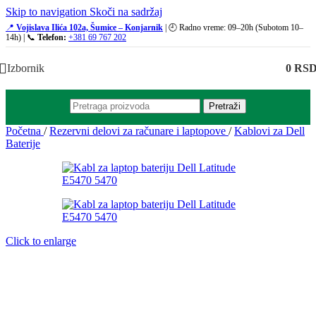
Skip to navigation
Skoči na sadržaj
📍
Vojislava Ilića 102a, Šumice – Konjarnik
| 🕘 Radno vreme: 09–20h (Subotom 10–
14h) | 📞
Telefon:
+381 69 767 202
Izbornik
0
RS
Pretraži
Početna
/
Rezervni delovi za računare i laptopove
/
Kablovi za Dell
Baterije
Click to enlarge