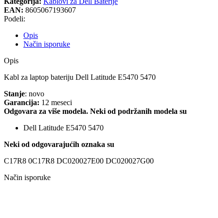
Kategorija:
Kablovi za Dell Baterije
EAN:
8605067193607
Podeli:
Opis
Način isporuke
Opis
Kabl za laptop bateriju Dell Latitude E5470 5470
Stanje
: novo
Garancija:
12 meseci
Odgovara za više modela. Neki od podržanih modela su
Dell Latitude E5470 5470
Neki od odgovarajućih oznaka su
C17R8 0C17R8 DC020027E00 DC020027G00
Način isporuke