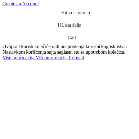
Create an Account
Hitna isporuka
Lista želja
Cart
Ovaj sajt koristi kolačiće radi unapređenja korisničkog iskustva.
Nastavkom korišćenja sajta saglasni ste sa upotrebom kolačića.
Više informacija
Više informacija
Prihvati