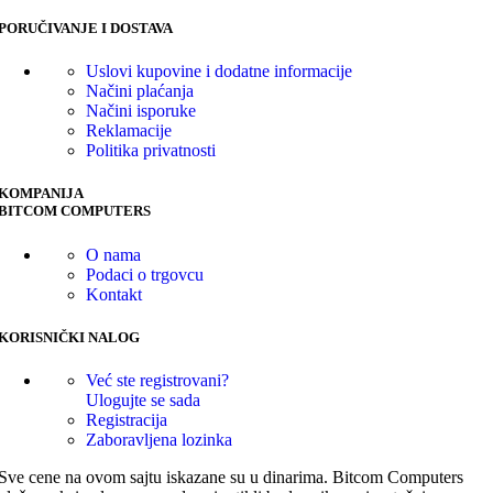
PORUČIVANJE I DOSTAVA
Uslovi kupovine i dodatne informacije
Načini plaćanja
Načini isporuke
Reklamacije
Politika privatnosti
KOMPANIJA
BITCOM COMPUTERS
O nama
Podaci o trgovcu
Kontakt
KORISNIČKI NALOG
Već ste registrovani?
Ulogujte se sada
Registracija
Zaboravljena lozinka
Sve cene na ovom sajtu iskazane su u dinarima. Bitcom Computers