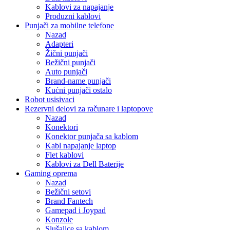
Kablovi za napajanje
Produzni kablovi
Punjači za mobilne telefone
Nazad
Adapteri
Žični punjači
Bežični punjači
Auto punjači
Brand-name punjači
Kućni punjači ostalo
Robot usisivaci
Rezervni delovi za računare i laptopove
Nazad
Konektori
Konektor punjača sa kablom
Kabl napajanje laptop
Flet kablovi
Kablovi za Dell Baterije
Gaming oprema
Nazad
Bežični setovi
Brand Fantech
Gamepad i Joypad
Konzole
Slušalice sa kablom