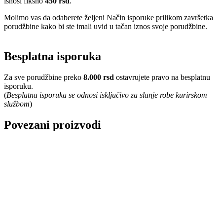
isnosi fiksno
450 rsd
.
Molimo vas da odaberete željeni Način isporuke prilikom završetka
porudžbine kako bi ste imali uvid u tačan iznos svoje porudžbine.
Besplatna isporuka
Za sve porudžbine preko
8.000 rsd
ostavrujete pravo na besplatnu
isporuku.
(
Besplatna isporuka se odnosi isključivo za slanje robe kurirskom
službom
)
Povezani proizvodi