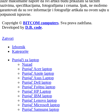
ulaže maksimalne napore da svi artikli budu prikazani sa tačnim
nazivima, specifikacijama, fotografijama i cenama. Ipak, ne možemo
garantovati da su sve informacije i fotografije artikala na ovom sajtu u
potpunosti ispravne.
Copyright ©
BITCOM computers
. Sva prava zadržana.
Developed by
D.B. code
.
Zatvori
Izbornik
Kategorije
Punjači za laptop
Nazad
Punjač Acer laptop
Punjač Apple laptop
Punjač Asus Laptop
Punjač Dell laptop
Punjač Fujitsu laptop
Punjač HP Laptop
Punjač IBM laptop
Punjač Lenovo laptop
Punjač Microsoft laptop
Punjač Samsung laptop