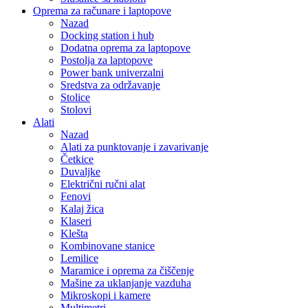
Oprema za računare i laptopove
Nazad
Docking station i hub
Dodatna oprema za laptopove
Postolja za laptopove
Power bank univerzalni
Sredstva za održavanje
Stolice
Stolovi
Alati
Nazad
Alati za punktovanje i zavarivanje
Četkice
Duvaljke
Električni ručni alat
Fenovi
Kalaj žica
Klaseri
Klešta
Kombinovane stanice
Lemilice
Maramice i oprema za čiščenje
Mašine za uklanjanje vazduha
Mikroskopi i kamere
Multimetri