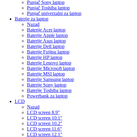
Punjač Sony laptop
Punjač Toshiba laptop
Punjač univerzalni za laptop
Baterije za laptop
Nazad
Baterije Acer laptop
Baterije Apple laptop
Baterije Asus laptop
Baterije Dell laptop
Baterije Fujitsu laptop
Baterije HP laptop
Baterije Lenovo laptop
Baterije Microsoft laptop
Baterije MSI laptop
Baterije Samsung laptop
Baterije Sony laptop
Baterije Toshiba laptop
Powerbank za laptop
LCD
Nazad
LCD screen 8.9″
LCD screen 10.1″
LCD screen 10.2″
LCD screen 11.6″
LCD screen 12.1″