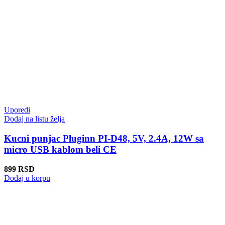
Uporedi
Dodaj na listu želja
Kucni punjac Pluginn PI-D48, 5V, 2.4A, 12W sa
micro USB kablom beli CE
899
RSD
Dodaj u korpu