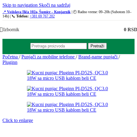
Skip to navigation
Skoči na sadržaj
📍
Vojislava Ilića 102a, Šumice – Konjarnik
| 🕘 Radno vreme: 09–20h (Subotom 10–
14h) | 📞
Telefon:
+381 69 767 202
Izbornik
0
RS
Pretraži
Početna
/
Punjači za mobilne telefone
/
Brand-name punjači
/
Pluginn
Click to enlarge