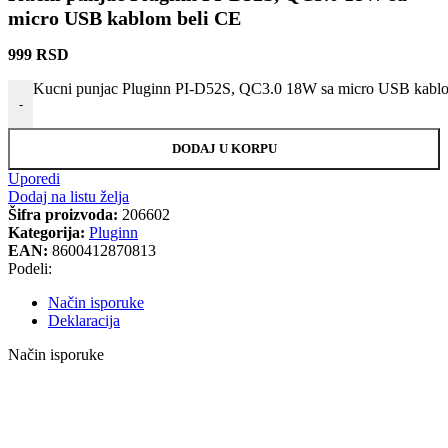
micro USB kablom beli CE
999
RSD
Kucni punjac Pluginn PI-D52S, QC3.0 18W sa micro USB kablom
-
DODAJ U KORPU
Uporedi
Dodaj na listu želja
Šifra proizvoda:
206602
Kategorija:
Pluginn
EAN:
8600412870813
Podeli:
Način isporuke
Deklaracija
Način isporuke