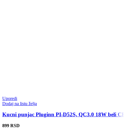
Uporedi
Dodaj na listu želja
Kucni punjac Pluginn PI-D52S, QC3.0 18W beli CE
899
RSD