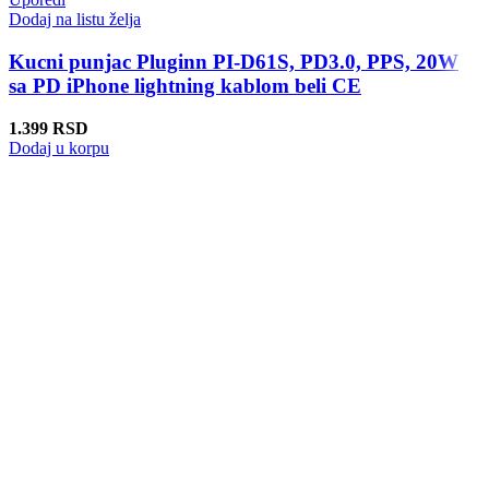
Dodaj na listu želja
Kucni punjac Pluginn PI-D61S, PD3.0, PPS, 20W
sa PD iPhone lightning kablom beli CE
1.399
RSD
Dodaj u korpu