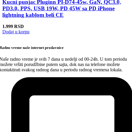
Kucni punjac Pluginn PI-D74-45w, GaN, QC3.0,
PD3.0, PPS, USB 19W, PD 45W sa PD iPhone
lightning kablom beli CE
1.999
RSD
Dodaj u korpu
Radno vreme naše internet prodavnice
Naše radno vreme je svih 7 dana u nedelji od 00-24h. U tom periodu
možete vršiti porudžbine putem sajta, dok nas na telefone možete
kontaktirati svakog radnog dana u periodu radnog vremena lokala.