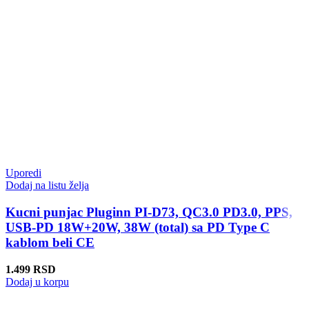
Uporedi
Dodaj na listu želja
Kucni punjac Pluginn PI-D73, QC3.0 PD3.0, PPS,
USB-PD 18W+20W, 38W (total) sa PD Type C
kablom beli CE
1.499
RSD
Dodaj u korpu