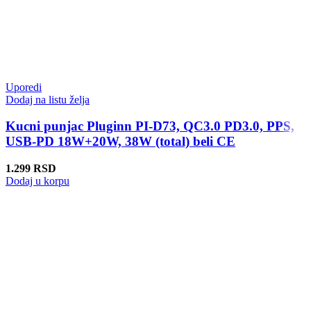
Uporedi
Dodaj na listu želja
Kucni punjac Pluginn PI-D73, QC3.0 PD3.0, PPS,
USB-PD 18W+20W, 38W (total) beli CE
1.299
RSD
Dodaj u korpu