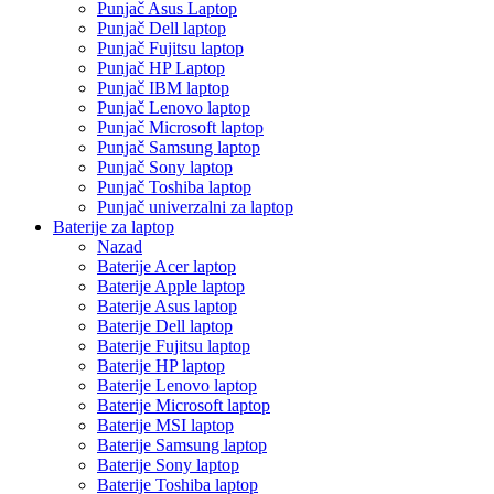
Punjač Asus Laptop
Punjač Dell laptop
Punjač Fujitsu laptop
Punjač HP Laptop
Punjač IBM laptop
Punjač Lenovo laptop
Punjač Microsoft laptop
Punjač Samsung laptop
Punjač Sony laptop
Punjač Toshiba laptop
Punjač univerzalni za laptop
Baterije za laptop
Nazad
Baterije Acer laptop
Baterije Apple laptop
Baterije Asus laptop
Baterije Dell laptop
Baterije Fujitsu laptop
Baterije HP laptop
Baterije Lenovo laptop
Baterije Microsoft laptop
Baterije MSI laptop
Baterije Samsung laptop
Baterije Sony laptop
Baterije Toshiba laptop