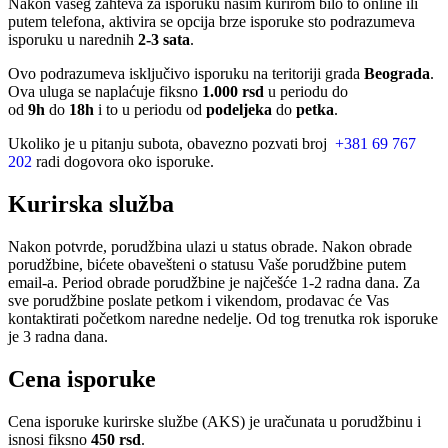
Nakon vašeg zahteva za isporuku našim kurirom bilo to online ili
putem telefona, aktivira se opcija brze isporuke sto podrazumeva
isporuku u narednih
2-3 sata
.
Ovo podrazumeva isključivo isporuku na teritoriji grada
Beograda
.
Ova uluga se naplaćuje fiksno
1.000 rsd
u periodu do
od
9h
do
18h
i to u periodu od
podeljeka
do
petka
.
Ukoliko je u pitanju subota, obavezno pozvati broj
+381 69 767
202
radi dogovora oko isporuke.
Kurirska služba
Nakon potvrde, porudžbina ulazi u status obrade. Nakon obrade
porudžbine, bićete obavešteni o statusu Vaše porudžbine putem
email-a. Period obrade porudžbine je najčešće 1-2 radna dana. Za
sve porudžbine poslate petkom i vikendom, prodavac će Vas
kontaktirati početkom naredne nedelje. Od tog trenutka rok isporuke
je 3 radna dana.
Cena isporuke
Cena isporuke kurirske službe (AKS) je uračunata u porudžbinu i
isnosi fiksno
450 rsd
.