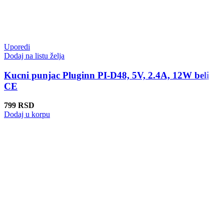
Uporedi
Dodaj na listu želja
Kucni punjac Pluginn PI-D48, 5V, 2.4A, 12W beli
CE
799
RSD
Dodaj u korpu