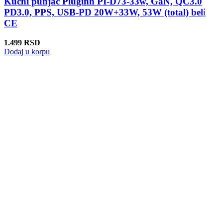
Kucni punjac Pluginn PI-D73-33w, GaN, QC3.0
PD3.0, PPS, USB-PD 20W+33W, 53W (total) beli
CE
1.499
RSD
Dodaj u korpu