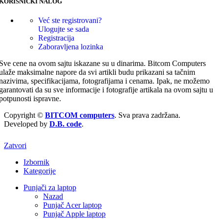
KORISNIČKI NALOG
Već ste registrovani?
Ulogujte se sada
Registracija
Zaboravljena lozinka
Sve cene na ovom sajtu iskazane su u dinarima. Bitcom Computers
ulaže maksimalne napore da svi artikli budu prikazani sa tačnim
nazivima, specifikacijama, fotografijama i cenama. Ipak, ne možemo
garantovati da su sve informacije i fotografije artikala na ovom sajtu u
potpunosti ispravne.
Copyright ©
BITCOM computers
. Sva prava zadržana.
Developed by
D.B. code
.
Zatvori
Izbornik
Kategorije
Punjači za laptop
Nazad
Punjač Acer laptop
Punjač Apple laptop