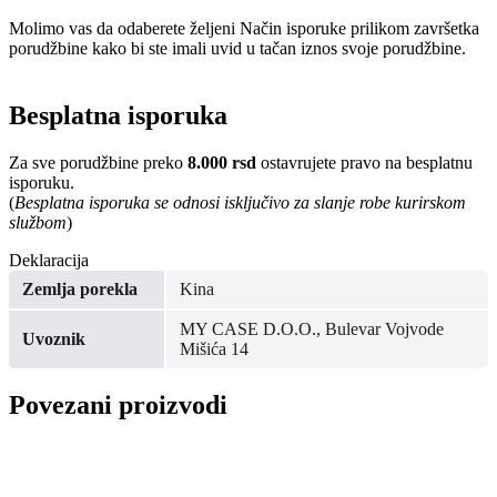
Molimo vas da odaberete željeni Način isporuke prilikom završetka
porudžbine kako bi ste imali uvid u tačan iznos svoje porudžbine.
Besplatna isporuka
Za sve porudžbine preko
8.000 rsd
ostavrujete pravo na besplatnu
isporuku.
(
Besplatna isporuka se odnosi isključivo za slanje robe kurirskom
službom
)
Deklaracija
Zemlja porekla
Kina
MY CASE D.O.O., Bulevar Vojvode
Uvoznik
Mišića 14
Povezani proizvodi