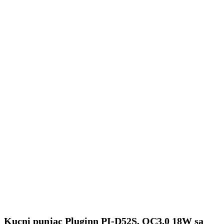
Kucni punjac Pluginn PI-D52S, QC3.0 18W sa