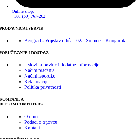
Online shop:
+381 (69) 767-202
PRODAVNICA I SERVIS
Beograd - Vojislava Ilića 102a, Šumice – Konjarnik
PORUČIVANJE I DOSTAVA
Uslovi kupovine i dodatne informacije
Načini plaćanja
Načini isporuke
Reklamacije
Politika privatnosti
KOMPANIJA
BITCOM COMPUTERS
O nama
Podaci o trgovcu
Kontakt