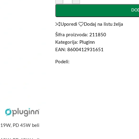
DOD
Uporedi
Dodaj na listu želja
Šifra proizvoda:
211850
Kategorija:
Pluginn
EAN:
8600412931651
Podeli: