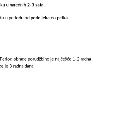
ruku u narednih
2-3 sata
.
 to u periodu od
podeljeka
do
petka
.
 Period obrade porudžbine je najčešće 1-2 radna
e je 3 radna dana.