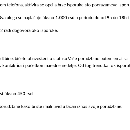
tem telefona, aktivira se opcija brze isporuke sto podrazumeva ispo
Ova uluga se naplaćuje fiksno
1.000 rsd
u periodu do od
9h
do
18h
i
02
radi dogovora oko isporuke.
džbine, bićete obavešteni o statusu Vaše porudžbine putem email-a.
 kontaktirati početkom naredne nedelje. Od tog trenutka rok isporuk
osi fiksno
450 rsd
.
orudžbine kako bi ste imali uvid u tačan iznos svoje porudžbine.