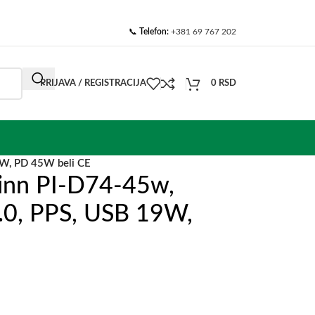
📞
Telefon:
+381 69 767 202
PRIJAVA / REGISTRACIJA
0
RSD
9W, PD 45W beli CE
ginn PI-D74-45w,
.0, PPS, USB 19W,