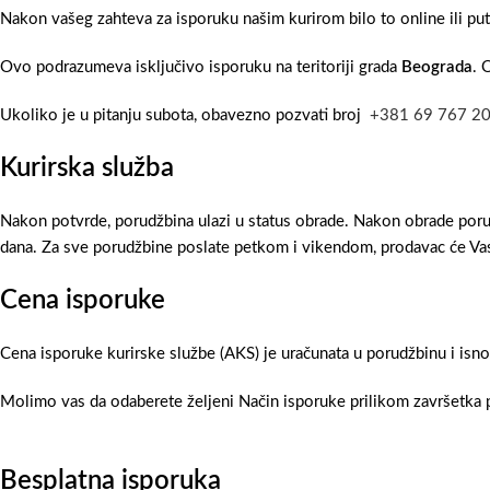
Nakon vašeg zahteva za isporuku našim kurirom bilo to online ili pu
Ovo podrazumeva isključivo isporuku na teritoriji grada
Beograda
. 
Ukoliko je u pitanju subota, obavezno pozvati broj
+381 69 767 2
Kurirska služba
Nakon potvrde, porudžbina ulazi u status obrade. Nakon obrade poru
dana. Za sve porudžbine poslate petkom i vikendom, prodavac će Vas
Cena isporuke
Cena isporuke kurirske službe (AKS) je uračunata u porudžbinu i isn
Molimo vas da odaberete željeni Način isporuke prilikom završetka p
Besplatna isporuka