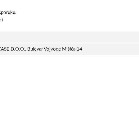
sporuku.
m
)
ASE D.O.O., Bulevar Vojvode Mišića 14