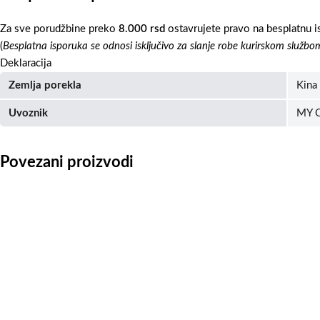
Za sve porudžbine preko
8.000 rsd
ostavrujete pravo na besplatnu i
(
Besplatna isporuka se odnosi isključivo za slanje robe kurirskom službo
Deklaracija
Zemlja porekla
Kina
Uvoznik
MY C
Povezani proizvodi