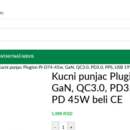
h)
NTAKT
NAŠ SERVIS
ucni punjac Pluginn PI-D74-45w, GaN, QC3.0, PD3.0, PPS, USB 1
Kucni punjac Plu
GaN, QC3.0, PD3
PD 45W beli CE
1.999
RSD
-
+