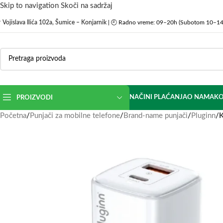
Skip to navigation
Skoči na sadržaj

Vojislava Ilića 102a, Šumice – Konjarnik
| 🕘 Radno vreme: 09–20h (Subotom 10–14
NAČINI PLAĆANJA
O NAMA
KO
PROIZVODI
Početna
/
Punjači za mobilne telefone
/
Brand-name punjači
/
Pluginn
/
K