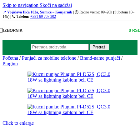
Skip to navigation
Skoči na sadržaj
📍
Vojislava Ilića 102a, Šumice – Konjarnik
| 🕘 Radno vreme: 09–20h (Subotom 10–
14h) | 📞
Telefon:
+381 69 767 202
IZBORNIK
0
RS
Pretraži
Početna
/
Punjači za mobilne telefone
/
Brand-name punjači
/
Pluginn
Click to enlarge