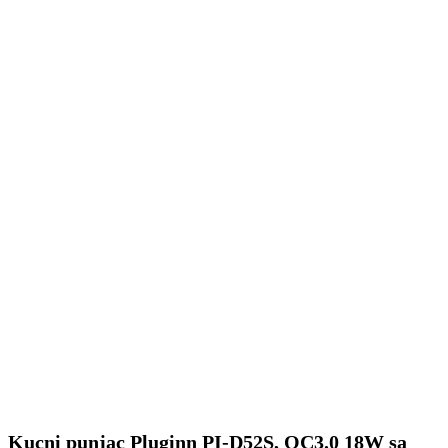
Kucni punjac Pluginn PI-D52S, QC3.0 18W sa