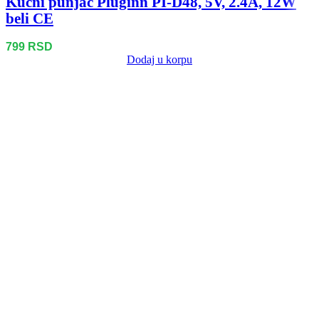
Kucni punjac Pluginn PI-D48, 5V, 2.4A, 12W
beli CE
799
RSD
Dodaj u korpu