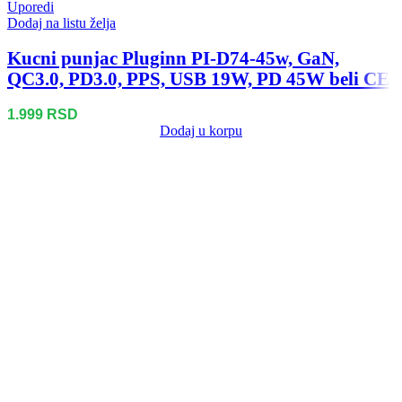
Uporedi
Dodaj na listu želja
Kucni punjac Pluginn PI-D74-45w, GaN,
QC3.0, PD3.0, PPS, USB 19W, PD 45W beli CE
1.999
RSD
Dodaj u korpu