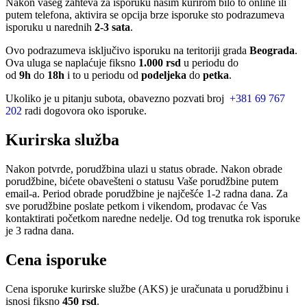
Nakon vašeg zahteva za isporuku našim kurirom bilo to online ili
putem telefona, aktivira se opcija brze isporuke sto podrazumeva
isporuku u narednih
2-3 sata
.
Ovo podrazumeva isključivo isporuku na teritoriji grada
Beograda
.
Ova uluga se naplaćuje fiksno
1.000 rsd
u periodu do
od
9h
do
18h
i to u periodu od
podeljeka
do
petka
.
Ukoliko je u pitanju subota, obavezno pozvati broj
+381 69 767
202
radi dogovora oko isporuke.
Kurirska služba
Nakon potvrde, porudžbina ulazi u status obrade. Nakon obrade
porudžbine, bićete obavešteni o statusu Vaše porudžbine putem
email-a. Period obrade porudžbine je najčešće 1-2 radna dana. Za
sve porudžbine poslate petkom i vikendom, prodavac će Vas
kontaktirati početkom naredne nedelje. Od tog trenutka rok isporuke
je 3 radna dana.
Cena isporuke
Cena isporuke kurirske službe (AKS) je uračunata u porudžbinu i
isnosi fiksno
450 rsd
.