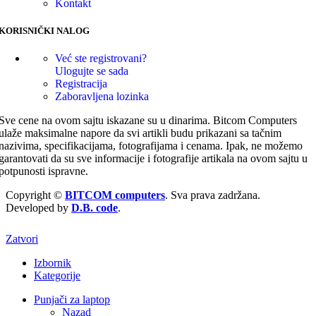
Kontakt
KORISNIČKI NALOG
Već ste registrovani?
Ulogujte se sada
Registracija
Zaboravljena lozinka
Sve cene na ovom sajtu iskazane su u dinarima. Bitcom Computers
ulaže maksimalne napore da svi artikli budu prikazani sa tačnim
nazivima, specifikacijama, fotografijama i cenama. Ipak, ne možemo
garantovati da su sve informacije i fotografije artikala na ovom sajtu u
potpunosti ispravne.
Copyright ©
BITCOM computers
. Sva prava zadržana.
Developed by
D.B. code
.
Zatvori
Izbornik
Kategorije
Punjači za laptop
Nazad