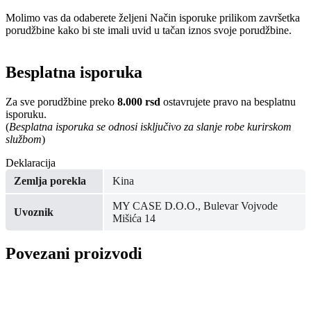
Molimo vas da odaberete željeni Način isporuke prilikom završetka
porudžbine kako bi ste imali uvid u tačan iznos svoje porudžbine.
Besplatna isporuka
Za sve porudžbine preko
8.000 rsd
ostavrujete pravo na besplatnu
isporuku.
(
Besplatna isporuka se odnosi isključivo za slanje robe kurirskom
službom
)
Deklaracija
Zemlja porekla
Kina
MY CASE D.O.O., Bulevar Vojvode
Uvoznik
Mišića 14
Povezani proizvodi