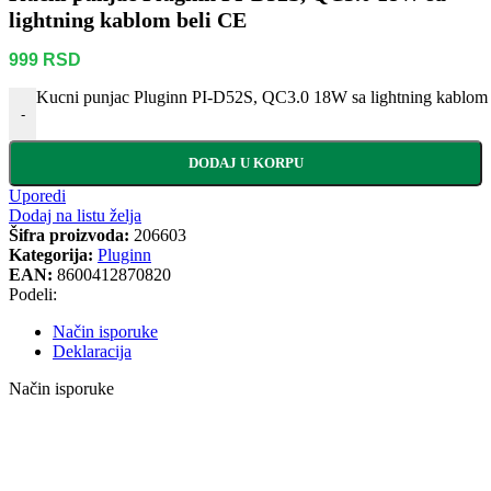
lightning kablom beli CE
999
RSD
Kucni punjac Pluginn PI-D52S, QC3.0 18W sa lightning kablom 
-
DODAJ U KORPU
Uporedi
Dodaj na listu želja
Šifra proizvoda:
206603
Kategorija:
Pluginn
EAN:
8600412870820
Podeli:
Način isporuke
Deklaracija
Način isporuke