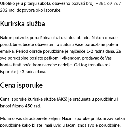
Ukoliko je u pitanju subota, obavezno pozvati broj
+381 69 767
202
radi dogovora oko isporuke.
Kurirska služba
Nakon potvrde, porudžbina ulazi u status obrade. Nakon obrade
porudžbine, bićete obavešteni o statusu Vaše porudžbine putem
email-a. Period obrade porudžbine je najčešće 1-2 radna dana. Za
sve porudžbine poslate petkom i vikendom, prodavac će Vas
kontaktirati početkom naredne nedelje. Od tog trenutka rok
isporuke je 3 radna dana.
Cena isporuke
Cena isporuke kurirske službe (AKS) je uračunata u porudžbinu i
isnosi fiksno
450 rsd
.
Molimo vas da odaberete željeni Način isporuke prilikom završetka
porudžbine kako bi ste imali uvid u tačan iznos svoje porudžbine.