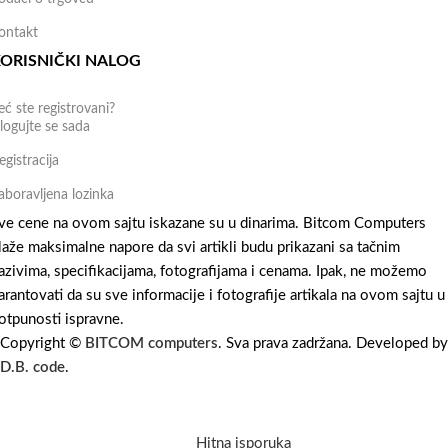
ontakt
ORISNIČKI NALOG
eć ste registrovani?
logujte se sada
egistracija
aboravljena lozinka
ve cene na ovom sajtu iskazane su u dinarima. Bitcom Computers
laže maksimalne napore da svi artikli budu prikazani sa tačnim
azivima, specifikacijama, fotografijama i cenama. Ipak, ne možemo
arantovati da su sve informacije i fotografije artikala na ovom sajtu u
otpunosti ispravne.
Copyright ©
BITCOM computers
. Sva prava zadržana. Developed by
D.B. code
.
Hitna isporuka