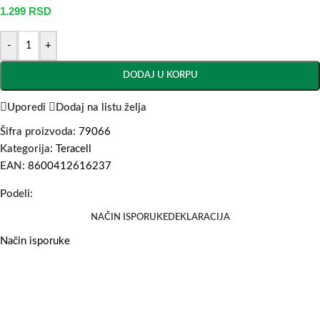
1.299
RSD
-
+
DODAJ U KORPU
Uporedi
Dodaj na listu želja
Šifra proizvoda:
79066
Kategorija:
Teracell
EAN:
8600412616237
Podeli:
NAČIN ISPORUKE
DEKLARACIJA
Način isporuke