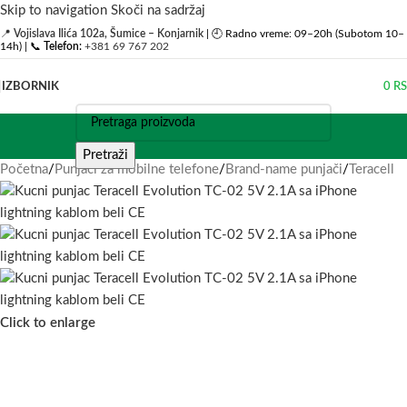
Skip to navigation
Skoči na sadržaj
📍
Vojislava Ilića 102a, Šumice – Konjarnik
| 🕘 Radno vreme: 09–20h (Subotom 10–
14h) | 📞
Telefon:
+381 69 767 202
IZBORNIK
0
R
Pretraži
Početna
/
Punjači za mobilne telefone
/
Brand-name punjači
/
Teracell
Click to enlarge