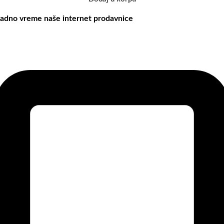
adno vreme naše internet prodavnice
aše radno vreme je svih 7 dana u nedelji od 00-24h. U tom periodu
ožete vršiti porudžbine putem sajta, dok nas na telefone možete
ontaktirati svakog radnog dana u periodu radnog vremena lokala.