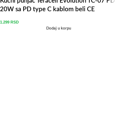
Kucni punjac Teracell Evolution TC-07 PD
20W sa PD type C kablom beli CE
1.299
RSD
Dodaj u korpu