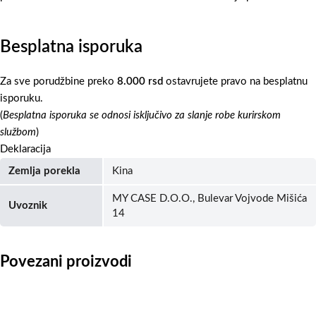
Besplatna isporuka
Za sve porudžbine preko
8.000 rsd
ostavrujete pravo na besplatnu
isporuku.
(
Besplatna isporuka se odnosi isključivo za slanje robe kurirskom
službom
)
Deklaracija
Zemlja porekla
Kina
MY CASE D.O.O., Bulevar Vojvode Mišića
Uvoznik
14
Povezani proizvodi