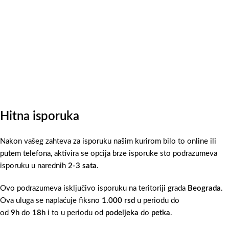
Hitna isporuka
Nakon vašeg zahteva za isporuku našim kurirom bilo to online ili
putem telefona, aktivira se opcija brze isporuke sto podrazumeva
isporuku u narednih
2-3 sata
.
Ovo podrazumeva isključivo isporuku na teritoriji grada
Beograda
.
Ova uluga se naplaćuje fiksno
1.000 rsd
u periodu do
od
9h
do
18h
i to u periodu od
podeljeka
do
petka
.