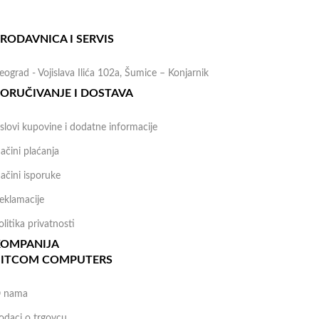
nline shop:
381 (69) 767-202
RODAVNICA I SERVIS
eograd - Vojislava Ilića 102a, Šumice – Konjarnik
ORUČIVANJE I DOSTAVA
slovi kupovine i dodatne informacije
ačini plaćanja
ačini isporuke
eklamacije
olitika privatnosti
KOMPANIJA
BITCOM COMPUTERS
 nama
odaci o trgovcu